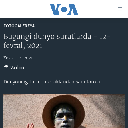
Bosh
sahifaga
boring
Boshiga
FOTOGALEREYA
qayting
BOSH SAHIFA
Bugungi dunyo suratlarda - 12-
Qidiruvga
AMERIKA
fevral, 2021
o'ting
MARKAZIY OSIYO
Fevral 12, 2021
XALQARO
Ulashing
VATANDOSHLAR
Dunyoning turli burchaklaridan sara fotolar..
MULTIMEDIA
IJTIMOIY TARMOQLAR
AMERIKA MANZARALARI
INGLIZ TILI DARSLARI
XALQARO HAYOT
FACEBOOK
EDITORIAL
VASHINGTON CHOYXONASI
YOUTUBE
MOBIL-SALOM!
INSTAGRAM
Learning English