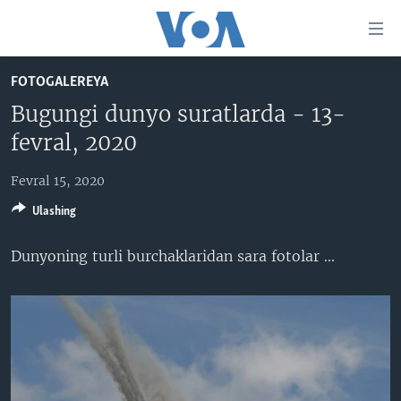
Bosh
sahifaga
boring
Boshiga
FOTOGALEREYA
qayting
BOSH SAHIFA
Bugungi dunyo suratlarda - 13-
Qidiruvga
AMERIKA
fevral, 2020
o'ting
MARKAZIY OSIYO
Fevral 15, 2020
XALQARO
Ulashing
VATANDOSHLAR
Dunyoning turli burchaklaridan sara fotolar ...​
MULTIMEDIA
IJTIMOIY TARMOQLAR
AMERIKA MANZARALARI
INGLIZ TILI DARSLARI
XALQARO HAYOT
FACEBOOK
EDITORIAL
VASHINGTON CHOYXONASI
YOUTUBE
MOBIL-SALOM!
INSTAGRAM
Learning English