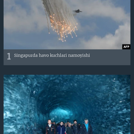
VIDEO
ODNOKLASSNIKI
XABARLAR SURATLARDA
TELEGRAM
TWITTER
SOUNDCLOUD
VOA
1
Singapurda havo kuchlari namoyishi