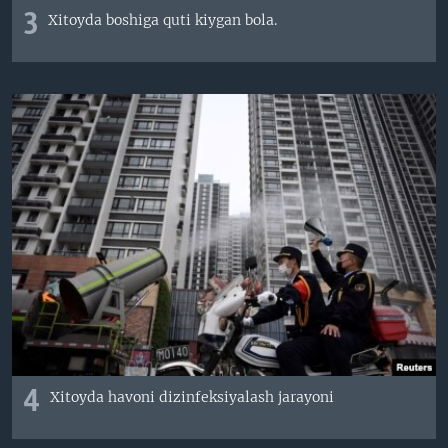
3
Xitoyda boshiga quti kiygan bola.
4
Xitoyda havoni dizinfeksiyalash jarayoni