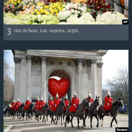
3
Gul do'koni. Los-Anjeles, AQSh.