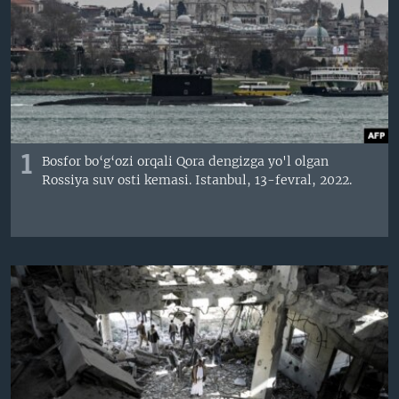
VIDEO
ODNOKLASSNIKI
XABARLAR SURATLARDA
TELEGRAM
TWITTER
SOUNDCLOUD
VOA
1
Bosfor bo‘g‘ozi orqali Qora dengizga yo'l olgan
Rossiya suv osti kemasi. Istanbul, 13-fevral, 2022.