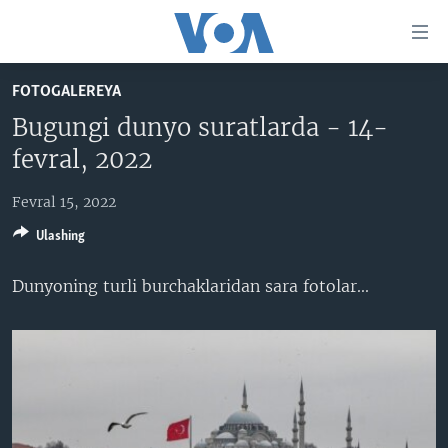
Bosh
sahifaga
boring
Boshiga
FOTOGALEREYA
qayting
BOSH SAHIFA
Bugungi dunyo suratlarda - 14-
Qidiruvga
AMERIKA
fevral, 2022
o'ting
MARKAZIY OSIYO
Fevral 15, 2022
XALQARO
Ulashing
VATANDOSHLAR
Dunyoning turli burchaklaridan sara fotolar​...
MULTIMEDIA
IJTIMOIY TARMOQLAR
AMERIKA MANZARALARI
INGLIZ TILI DARSLARI
XALQARO HAYOT
FACEBOOK
EDITORIAL
VASHINGTON CHOYXONASI
YOUTUBE
MOBIL-SALOM!
INSTAGRAM
Learning English