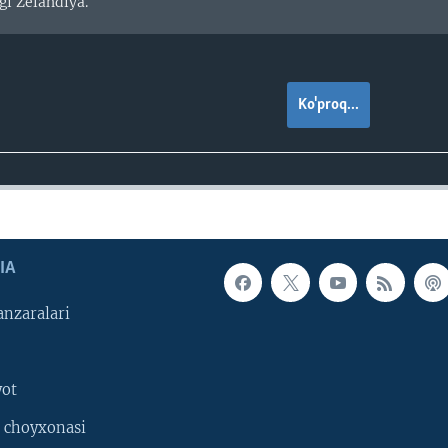
gi Zelandiya.
Ko'proq...
IA
nzaralari
yot
 choyxonasi