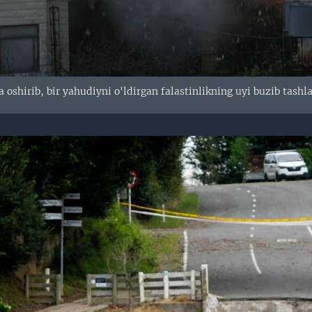
oshirib, bir yahudiyni o'ldirgan falastinlikning uyi buzib tashl