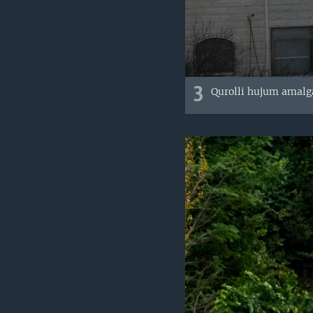
3
Qurolli hujum amalga 