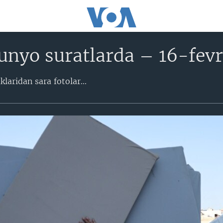
unyo suratlarda – 16-fevr
aridan sara fotolar​...