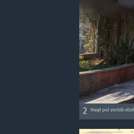
2
Naqd pul yechib olish