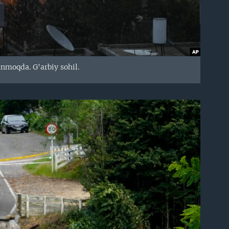
anmoqda. G'arbiy sohil.