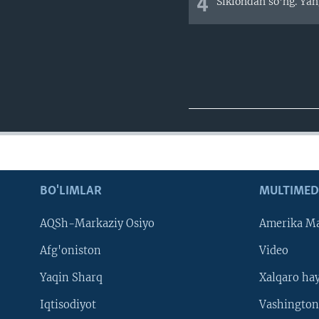
4
Siklondan so'ng. Yan
BO'LIMLAR
MULTIMED
AQSh-Markaziy Osiyo
Amerika Ma
Afg'oniston
Video
Yaqin Sharq
Xalqaro ha
Iqtisodiyot
Vashington