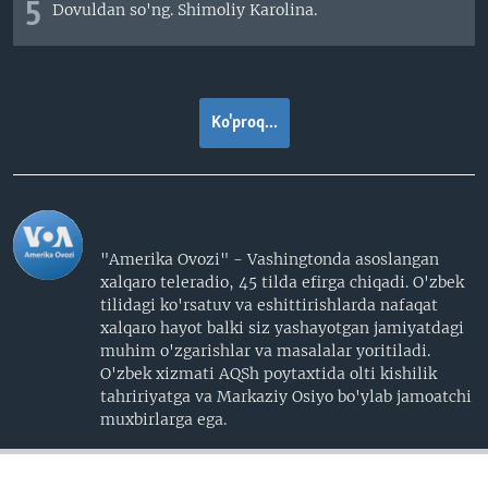
5
Dovuldan so'ng. Shimoliy Karolina.
Ko'proq...
Amerika Ovozi
"Amerika Ovozi" - Vashingtonda asoslangan
xalqaro teleradio, 45 tilda efirga chiqadi. O'zbek
tilidagi ko'rsatuv va eshittirishlarda nafaqat
xalqaro hayot balki siz yashayotgan jamiyatdagi
muhim o'zgarishlar va masalalar yoritiladi.
O'zbek xizmati AQSh poytaxtida olti kishilik
tahririyatga va Markaziy Osiyo bo'ylab jamoatchi
muxbirlarga ega.