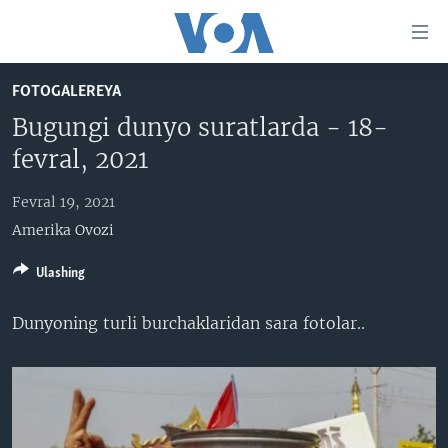
Bosh
sahifaga
boring
Boshiga
FOTOGALEREYA
qayting
BOSH SAHIFA
Bugungi dunyo suratlarda - 18-
Qidiruvga
AMERIKA
fevral, 2021
o'ting
MARKAZIY OSIYO
Fevral 19, 2021
XALQARO
Amerika Ovozi
VATANDOSHLAR
Ulashing
MULTIMEDIA
Dunyoning turli burchaklaridan sara fotolar..​
IJTIMOIY TARMOQLAR
AMERIKA MANZARALARI
INGLIZ TILI DARSLARI
XALQARO HAYOT
FACEBOOK
EDITORIAL
VASHINGTON CHOYXONASI
YOUTUBE
MOBIL-SALOM!
INSTAGRAM
Learning English