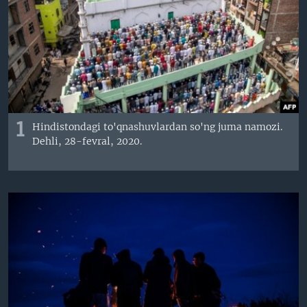
VIDEO
ODNOKLASSNIKI
XABARLAR SURATLARDA
TELEGRAM
TWITTER
SOUNDCLOUD
VOA
1
Hindistondagi to'qnashuvlardan so'ng juma namozi.
Dehli, 28-fevral, 2020.