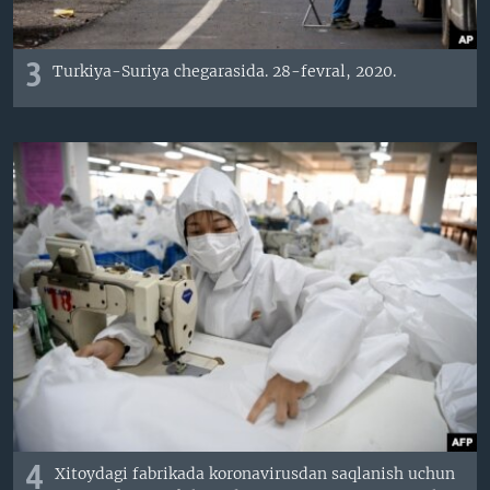
3
Turkiya-Suriya chegarasida. 28-fevral, 2020.
4
Xitoydagi fabrikada koronavirusdan saqlanish uchun