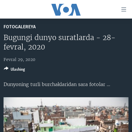
Bosh
sahifaga
boring
Boshiga
FOTOGALEREYA
qayting
BOSH SAHIFA
Bugungi dunyo suratlarda - 28-
Qidiruvga
AMERIKA
fevral, 2020
o'ting
MARKAZIY OSIYO
Fevral 29, 2020
XALQARO
Ulashing
VATANDOSHLAR
Dunyoning turli burchaklaridan sara fotolar ...​
MULTIMEDIA
IJTIMOIY TARMOQLAR
AMERIKA MANZARALARI
INGLIZ TILI DARSLARI
XALQARO HAYOT
FACEBOOK
EDITORIAL
VASHINGTON CHOYXONASI
YOUTUBE
MOBIL-SALOM!
INSTAGRAM
Learning English