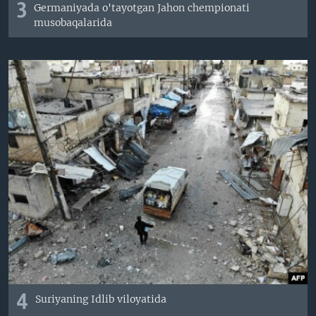
3
Germaniyada o'tayotgan Jahon chempionati
musobaqalarida
4
Suriyaning Idlib viloyatida