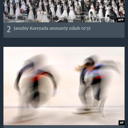
2
Janubiy Koreyada ommaviy nikoh to'yi