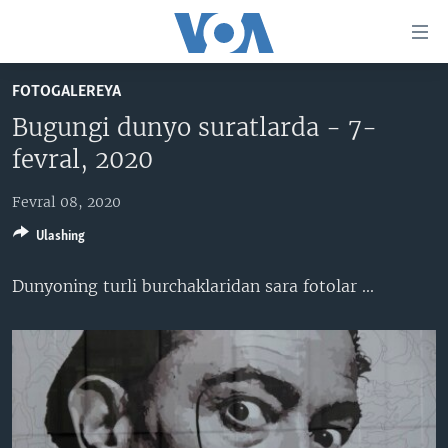
Bosh
sahifaga
boring
Boshiga
FOTOGALEREYA
qayting
BOSH SAHIFA
Bugungi dunyo suratlarda - 7-
Qidiruvga
AMERIKA
fevral, 2020
o'ting
MARKAZIY OSIYO
Fevral 08, 2020
XALQARO
Ulashing
VATANDOSHLAR
Dunyoning turli burchaklaridan sara fotolar ...
MULTIMEDIA
IJTIMOIY TARMOQLAR
AMERIKA MANZARALARI
INGLIZ TILI DARSLARI
XALQARO HAYOT
FACEBOOK
EDITORIAL
VASHINGTON CHOYXONASI
YOUTUBE
MOBIL-SALOM!
INSTAGRAM
Learning English