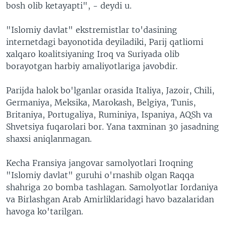
bosh olib ketayapti", - deydi u.
"Islomiy davlat" ekstremistlar to'dasining
internetdagi bayonotida deyiladiki, Parij qatliomi
xalqaro koalitsiyaning Iroq va Suriyada olib
borayotgan harbiy amaliyotlariga javobdir.
Parijda halok bo'lganlar orasida Italiya, Jazoir, Chili,
Germaniya, Meksika, Marokash, Belgiya, Tunis,
Britaniya, Portugaliya, Ruminiya, Ispaniya, AQSh va
Shvetsiya fuqarolari bor. Yana taxminan 30 jasadning
shaxsi aniqlanmagan.
Kecha Fransiya jangovar samolyotlari Iroqning
"Islomiy davlat" guruhi o'rnashib olgan Raqqa
shahriga 20 bomba tashlagan. Samolyotlar Iordaniya
va Birlashgan Arab Amirliklaridagi havo bazalaridan
havoga ko'tarilgan.