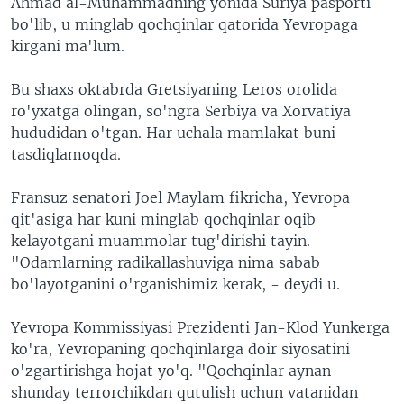
Ahmad al-Muhammadning yonida Suriya pasporti
bo'lib, u minglab qochqinlar qatorida Yevropaga
kirgani ma'lum.
Bu shaxs oktabrda Gretsiyaning Leros orolida
ro'yxatga olingan, so'ngra Serbiya va Xorvatiya
hududidan o'tgan. Har uchala mamlakat buni
tasdiqlamoqda.
Fransuz senatori Joel Maylam fikricha, Yevropa
qit'asiga har kuni minglab qochqinlar oqib
kelayotgani muammolar tug'dirishi tayin.
"Odamlarning radikallashuviga nima sabab
bo'layotganini o'rganishimiz kerak, - deydi u.
Yevropa Kommissiyasi Prezidenti Jan-Klod Yunkerga
ko'ra, Yevropaning qochqinlarga doir siyosatini
o'zgartirishga hojat yo'q. "Qochqinlar aynan
shunday terrorchikdan qutulish uchun vatanidan