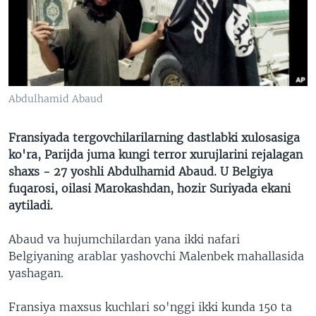
VIDEO
ODNOKLASSNIKI
XABARLAR SURATLARDA
TELEGRAM
TWITTER
SOUNDCLOUD
VOA
Abdulhamid Abaud
Fransiyada tergovchilarilarning dastlabki xulosasiga
ko'ra, Parijda juma kungi terror xurujlarini rejalagan
shaxs - 27 yoshli Abdulhamid Abaud. U Belgiya
fuqarosi, oilasi Marokashdan, hozir Suriyada ekani
aytiladi.
Abaud va hujumchilardan yana ikki nafari
Belgiyaning arablar yashovchi Malenbek mahallasida
yashagan.
Fransiya maxsus kuchlari so'nggi ikki kunda 150 ta