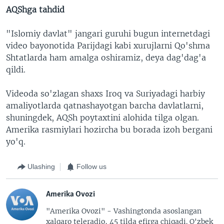
AQShga tahdid
"Islomiy davlat" jangari guruhi bugun internetdagi
video bayonotida Parijdagi kabi xurujlarni Qo'shma
Shtatlarda ham amalga oshiramiz, deya dag'dag'a
qildi.
Videoda so'zlagan shaxs Iroq va Suriyadagi harbiy
amaliyotlarda qatnashayotgan barcha davlatlarni,
shuningdek, AQSh poytaxtini alohida tilga olgan.
Amerika rasmiylari hozircha bu borada izoh bergani
yo'q.
Ulashing
Follow us
Amerika Ovozi
"Amerika Ovozi" - Vashingtonda asoslangan
xalqaro teleradio, 45 tilda efirga chiqadi. O'zbek