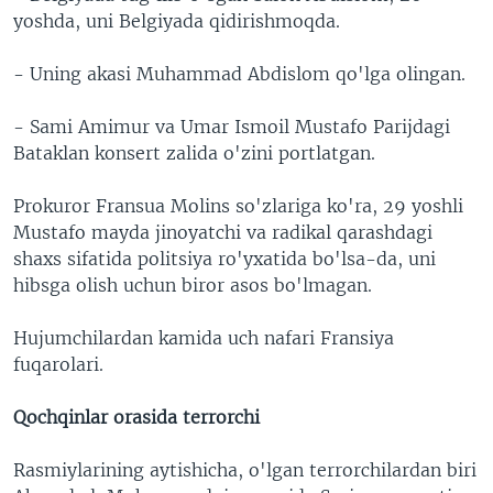
yoshda, uni Belgiyada qidirishmoqda.
- Uning akasi Muhammad Abdislom qo'lga olingan.
- Sami Amimur va Umar Ismoil Mustafo Parijdagi
Bataklan konsert zalida o'zini portlatgan.
Prokuror Fransua Molins so'zlariga ko'ra, 29 yoshli
Mustafo mayda jinoyatchi va radikal qarashdagi
shaxs sifatida politsiya ro'yxatida bo'lsa-da, uni
hibsga olish uchun biror asos bo'lmagan.
Hujumchilardan kamida uch nafari Fransiya
fuqarolari.
Qochqinlar orasida terrorchi
Rasmiylarining aytishicha, o'lgan terrorchilardan biri