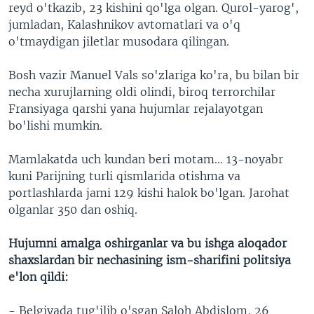
reyd o'tkazib, 23 kishini qo'lga olgan. Qurol-yarog',
jumladan, Kalashnikov avtomatlari va o'q
o'tmaydigan jiletlar musodara qilingan.
Bosh vazir Manuel Vals so'zlariga ko'ra, bu bilan bir
necha xurujlarning oldi olindi, biroq terrorchilar
Fransiyaga qarshi yana hujumlar rejalayotgan
bo'lishi mumkin.
Mamlakatda uch kundan beri motam... 13-noyabr
kuni Parijning turli qismlarida otishma va
portlashlarda jami 129 kishi halok bo'lgan. Jarohat
olganlar 350 dan oshiq.
Hujumni amalga oshirganlar va bu ishga aloqador
shaxslardan bir nechasining ism-sharifini politsiya
e'lon qildi:
- Belgiyada tug'ilib o'sgan Saloh Abdislom, 26