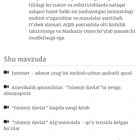
tilidagi ko'rsatuv va eshittirishlarda nafaqat
xalqaro hayot balki siz yashayotgan jamiyatdagi
muhim o'zgarishlar va masalalar yoritiladi.
O'zbek xizmati AQSh poytaxtida olti kishilik
tahririyatga va Markaziy Osiyo bo'ylab jamoatchi
muxbirlarga ega.
Shu mavzuda
Internet - adovat urug'ini sochish uchun qudratli qurol
Amerikalik qonunchilar: "Islomiy davlat"ni yenga
olmayapmiz
"Islomiy davlat" haqida yangi kitob
"Islomiy davlat" Afg'onistonda - qo'y terisida kelgan
bo'rilar