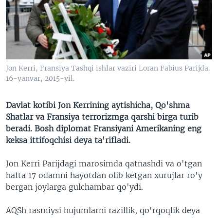
VIDEO
ODNOKLASSNIKI
XABARLAR SURATLARDA
TELEGRAM
TWITTER
SOUNDCLOUD
VOA
Jon Kerri, Fransiya Tashqi ishlar vaziri Loran Fabius Parijda.
16-yanvar, 2015-yil.
Davlat kotibi Jon Kerrining aytishicha, Qo'shma
Shatlar va Fransiya terrorizmga qarshi birga turib
beradi. Bosh diplomat Fransiyani Amerikaning eng
keksa ittifoqchisi deya ta'rifladi.
Jon Kerri Parijdagi marosimda qatnashdi va o'tgan
hafta 17 odamni hayotdan olib ketgan xurujlar ro'y
bergan joylarga gulchambar qo'ydi.
AQSh rasmiysi hujumlarni razillik, qo'rqoqlik deya