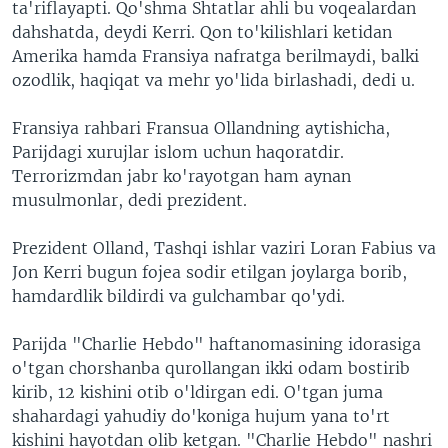
ta'riflayapti. Qo'shma Shtatlar ahli bu voqealardan
dahshatda, deydi Kerri. Qon to'kilishlari ketidan
Amerika hamda Fransiya nafratga berilmaydi, balki
ozodlik, haqiqat va mehr yo'lida birlashadi, dedi u.
Fransiya rahbari Fransua Ollandning aytishicha,
Parijdagi xurujlar islom uchun haqoratdir.
Terrorizmdan jabr ko'rayotgan ham aynan
musulmonlar, dedi prezident.
Prezident Olland, Tashqi ishlar vaziri Loran Fabius va
Jon Kerri bugun fojea sodir etilgan joylarga borib,
hamdardlik bildirdi va gulchambar qo'ydi.
Parijda "Charlie Hebdo" haftanomasining idorasiga
o'tgan chorshanba qurollangan ikki odam bostirib
kirib, 12 kishini otib o'ldirgan edi. O'tgan juma
shahardagi yahudiy do'koniga hujum yana to'rt
kishini hayotdan olib ketgan. "Charlie Hebdo" nashri