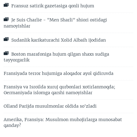
Fransuz satirik gazetasiga qonli hujum
Je Suis Charlie - "Men Sharli" shiori ostidagi
namoyishlar
Sudanlik karikaturachi Xolid Albaih ijodidan
Boston marafoniga hujum qilgan shaxs sudiga
tayyorgarlik
Fransiyada terror hujumiga aloqador ayol qidiruvda
Fransiya va Isroilda xuruj qurbonlari xotirlanmoqda;
Germaniyada islomga qarshi namoyishlar
Olland Parijda musulmonlar oldida so'zladi
Amerika, Fransiya: Musulmon muhojirlarga munosabat
qanday?