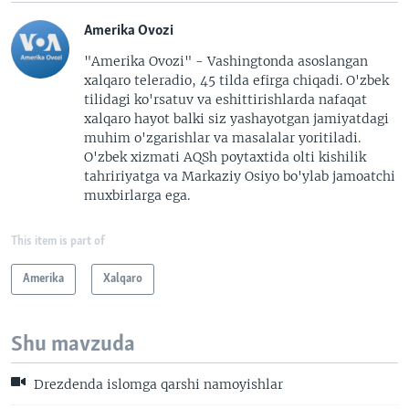
Amerika Ovozi
"Amerika Ovozi" - Vashingtonda asoslangan
xalqaro teleradio, 45 tilda efirga chiqadi. O'zbek
tilidagi ko'rsatuv va eshittirishlarda nafaqat
xalqaro hayot balki siz yashayotgan jamiyatdagi
muhim o'zgarishlar va masalalar yoritiladi.
O'zbek xizmati AQSh poytaxtida olti kishilik
tahririyatga va Markaziy Osiyo bo'ylab jamoatchi
muxbirlarga ega.
This item is part of
Amerika
Xalqaro
Shu mavzuda
Drezdenda islomga qarshi namoyishlar