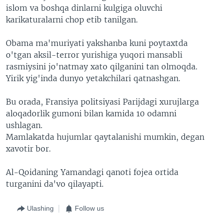
islom va boshqa dinlarni kulgiga oluvchi
karikaturalarni chop etib tanilgan.
Obama ma'muriyati yakshanba kuni poytaxtda
o'tgan aksil-terror yurishiga yuqori mansabli
rasmiysini jo'natmay xato qilganini tan olmoqda.
Yirik yig'inda dunyo yetakchilari qatnashgan.
Bu orada, Fransiya politsiyasi Parijdagi xurujlarga
aloqadorlik gumoni bilan kamida 10 odamni
ushlagan.
Mamlakatda hujumlar qaytalanishi mumkin, degan
xavotir bor.
Al-Qoidaning Yamandagi qanoti fojea ortida
turganini da'vo qilayapti.
Ulashing
Follow us