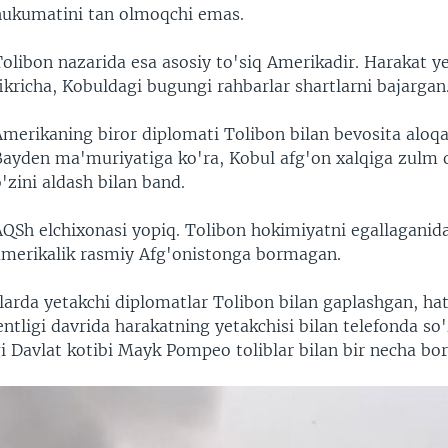
hukumatini tan olmoqchi emas.
olibon nazarida esa asosiy to'siq Amerikadir. Harakat ye
ikricha, Kobuldagi bugungi rahbarlar shartlarni bajargan
Amerikaning biror diplomati Tolibon bilan bevosita aloq
Bayden ma'muriyatiga ko'ra, Kobul afg'on xalqiga zulm o
'zini aldash bilan band.
AQSh elchixonasi yopiq. Tolibon hokimiyatni egallaganida
amerikalik rasmiy Afg'onistonga bormagan.
larda yetakchi diplomatlar Tolibon bilan gaplashgan, ha
tligi davrida harakatning yetakchisi bilan telefonda so
i Davlat kotibi Mayk Pompeo toliblar bilan bir necha bo