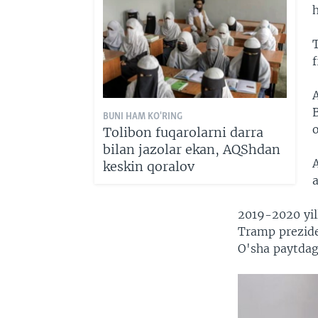
T
f
BUNI HAM KO'RING
o
Tolibon fuqarolarni darra
bilan jazolar ekan, AQShdan
keskin qoralov
2019-2020 yil
Tramp preziden
O'sha paytdag