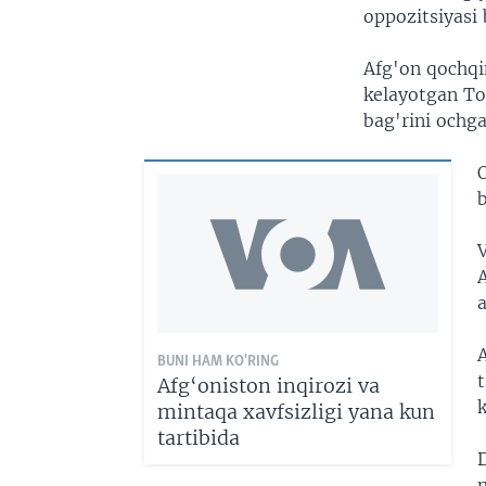
oppozitsiyasi 
Afg'on qochqi
kelayotgan To
bag'rini ochga
A
BUNI HAM KO'RING
t
Afg‘oniston inqirozi va
mintaqa xavfsizligi yana kun
tartibida
m