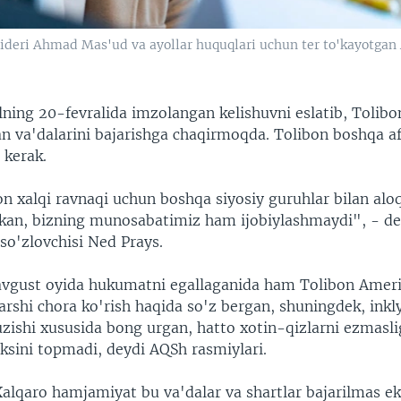
ideri Ahmad Mas'ud va ayollar huquqlari uchun ter to'kayotgan 
ning 20-fevralida imzolangan kelishuvni eslatib, Tolibo
an va'dalarini bajarishga chaqirmoqda. Tolibon boshqa af
 kerak.
n xalqi ravnaqi uchun boshqa siyosiy guruhlar bilan alo
kan, bizning munosabatimiz ham ijobiylashmaydi", - de
so'zlovchisi Ned Prays.
avgust oyida hukumatni egallaganida ham Tolibon Amer
arshi chora ko'rish haqida so'z bergan, shuningdek, inkl
ishi xususida bong urgan, hatto xotin-qizlarni ezmaslig
aksini topmadi, deydi AQSh rasmiylari.
Xalqaro hamjamiyat bu va'dalar va shartlar bajarilmas e