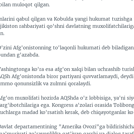
bilan muloqot qilgan.
nlarini qabul qilgan va Kobulda yangi hukumat tuzishga
jikiston rahbariyati qo'shni davlatning muxolifatchilari
n.
O'zini Afg'onistonning to'laqonli hukumati deb biladigan
bundan g'azabda.
Vashingtonga ko'ra esa afg'on xalqi bilan uchrashib turi
AQSh Afg'onistonda biror partiyani quvvatlamaydi, deydi
ammo qonunsizlik va zulmni qoralaydi.
fg'on muxolifati hozirda AQShda o'z lobbisiga, ya'ni siy
arg'ibotchilariga ega. Kongress a'zolari orasida Tolibon
kuchlarga madad ko'rsatish kerak, deb chiqayotganlar ko
Davlat departamentining "Amerika Ovozi"ga bildirishich
a'muriyati zo'ravonlikka qat'iyan qarshi va dialog taraf