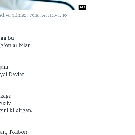
Aliya Yilmaz, Vena, Avstriya, 16-
nni bu
g'onlar bilan
qani
ydi Davlat
ikaga
yuziv
ini bildirgan.
kan, Tolibon