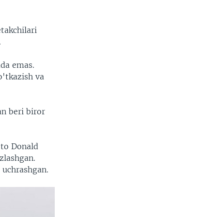
takchilari
.
ada emas.
'tkazish va
n beri biror
tto Donald
'zlashgan.
r uchrashgan.