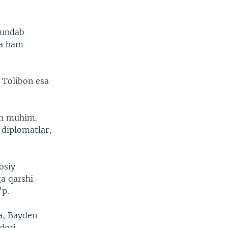
 undab
ga ham
 Tolibon esa
sh muhim.
 diplomatlar,
osiy
ga qarshi
'p.
a, Bayden
dori.