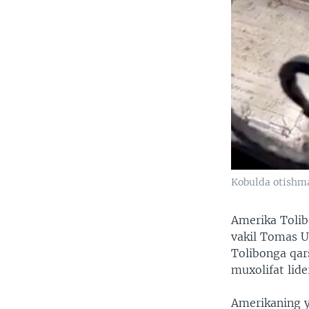
Kobulda otishma
Amerika Tolib
vakil Tomas U
Tolibonga qar
muxolifat lider
Amerikaning y