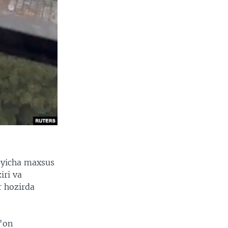
'yicha maxsus
iri va
r hozirda
g'on