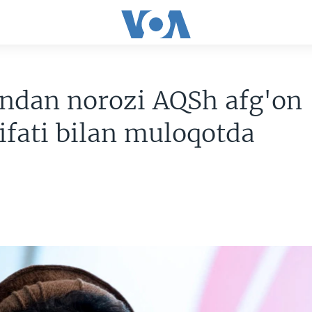
ondan norozi AQSh afg'on
fati bilan muloqotda