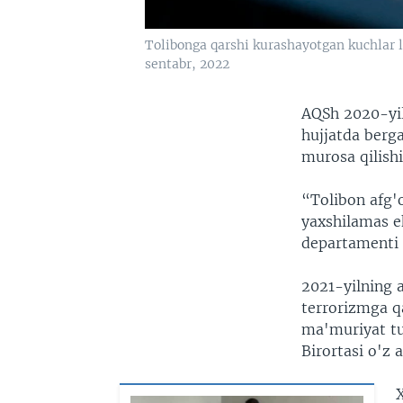
Tolibonga qarshi kurashayotgan kuchlar l
sentabr, 2022
AQSh 2020-yil
hujjatda berg
murosa qilishi
“Tolibon afg'o
yaxshilamas e
departamenti 
2021-yilning 
terrorizmga q
ma'muriyat tuz
Birortasi o'z 