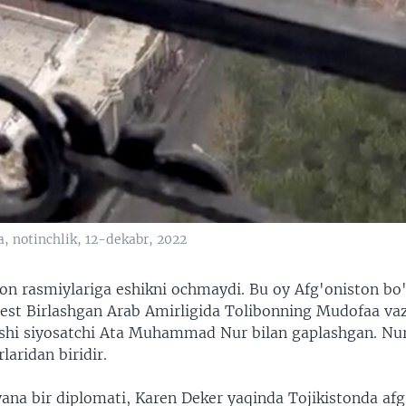
, notinchlik, 12-dekabr, 2022
on rasmiylariga eshikni ochmaydi. Bu oy Afg'oniston bo
est Birlashgan Arab Amirligida Tolibonning Mudofaa vaz
shi siyosatchi Ata Muhammad Nur bilan gaplashgan. Nu
laridan biridir.
ana bir diplomati, Karen Deker yaqinda Tojikistonda af