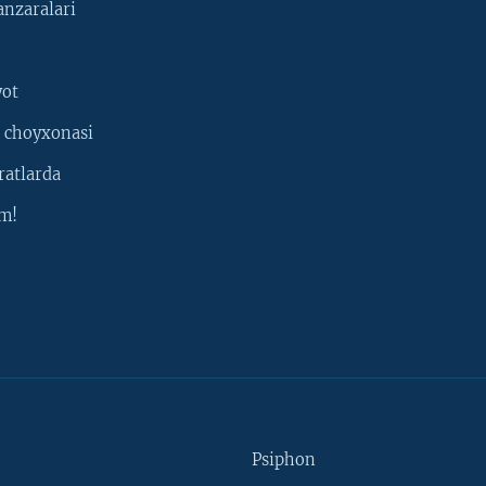
nzaralari
yot
 choyxonasi
ratlarda
m!
Psiphon