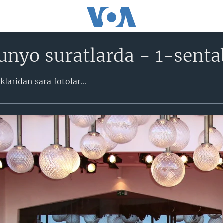
nyo suratlarda - 1-senta
aridan sara fotolar​...