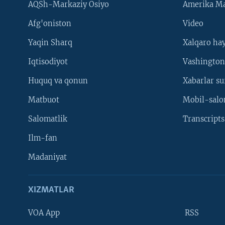
AQSh-Markaziy Osiyo
Amerika Ma
Afg'oniston
Video
Yaqin Sharq
Xalqaro ha
Iqtisodiyot
Vashington
Huquq va qonun
Xabarlar su
Matbuot
Mobil-salo
Salomatlik
Transcripts
Ilm-fan
Madaniyat
XIZMATLAR
VOA App
RSS