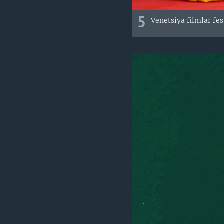
5
Venetsiya filmlar fest