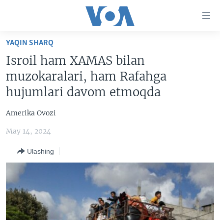
Bosh
sahifaga
boring
Boshiga
YAQIN SHARQ
qayting
BOSH SAHIFA
Isroil ham XAMAS bilan
Qidiruvga
AMERIKA
muzokaralari, ham Rafahga
o'ting
MARKAZIY OSIYO
hujumlari davom etmoqda
XALQARO
Amerika Ovozi
VATANDOSHLAR
May 14, 2024
MULTIMEDIA
Ulashing
IJTIMOIY TARMOQLAR
AMERIKA MANZARALARI
INGLIZ TILI DARSLARI
XALQARO HAYOT
FACEBOOK
EDITORIAL
VASHINGTON CHOYXONASI
YOUTUBE
MOBIL-SALOM!
INSTAGRAM
Learning English