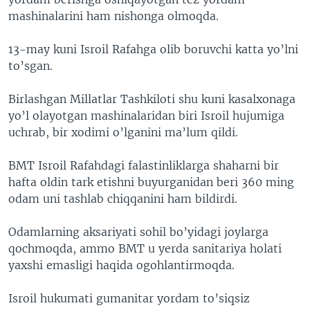
mashinalarini ham nishonga olmoqda.
13-may kuni Isroil Rafahga olib boruvchi katta yo’lni
to’sgan.
Birlashgan Millatlar Tashkiloti shu kuni kasalxonaga
yo’l olayotgan mashinalaridan biri Isroil hujumiga
uchrab, bir xodimi o’lganini ma’lum qildi.
BMT Isroil Rafahdagi falastinliklarga shaharni bir
hafta oldin tark etishni buyurganidan beri 360 ming
odam uni tashlab chiqqanini ham bildirdi.
Odamlarning aksariyati sohil bo’yidagi joylarga
qochmoqda, ammo BMT u yerda sanitariya holati
yaxshi emasligi haqida ogohlantirmoqda.
Isroil hukumati gumanitar yordam to’siqsiz