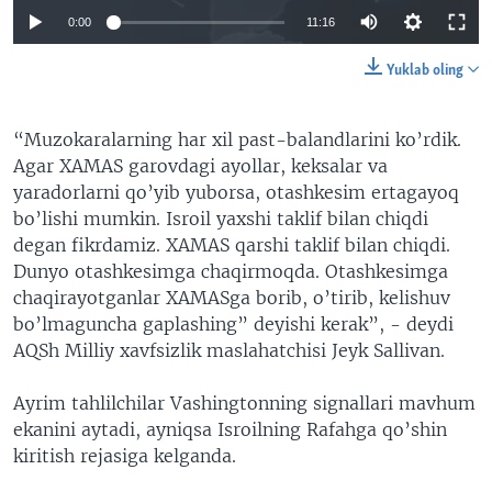
0:00
11:16
Yuklab oling
“Muzokaralarning har xil past-balandlarini ko’rdik.
Agar XAMAS garovdagi ayollar, keksalar va
yaradorlarni qo’yib yuborsa, otashkesim ertagayoq
bo’lishi mumkin. Isroil yaxshi taklif bilan chiqdi
degan fikrdamiz. XAMAS qarshi taklif bilan chiqdi.
Dunyo otashkesimga chaqirmoqda. Otashkesimga
chaqirayotganlar XAMASga borib, o’tirib, kelishuv
bo’lmaguncha gaplashing” deyishi kerak”, - deydi
AQSh Milliy xavfsizlik maslahatchisi Jeyk Sallivan.
Ayrim tahlilchilar Vashingtonning signallari mavhum
ekanini aytadi, ayniqsa Isroilning Rafahga qo’shin
kiritish rejasiga kelganda.