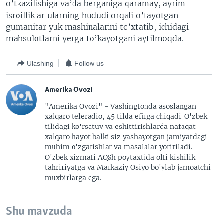
o’tkazilishiga va’da berganiga qaramay, ayrim
isroilliklar ularning hududi orqali o’tayotgan
gumanitar yuk mashinalarini to’xtatib, ichidagi
mahsulotlarni yerga to’kayotgani aytilmoqda.
Ulashing
Follow us
Amerika Ovozi
"Amerika Ovozi" - Vashingtonda asoslangan
xalqaro teleradio, 45 tilda efirga chiqadi. O'zbek
tilidagi ko'rsatuv va eshittirishlarda nafaqat
xalqaro hayot balki siz yashayotgan jamiyatdagi
muhim o'zgarishlar va masalalar yoritiladi.
O'zbek xizmati AQSh poytaxtida olti kishilik
tahririyatga va Markaziy Osiyo bo'ylab jamoatchi
muxbirlarga ega.
Shu mavzuda