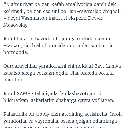
“Ma’muriyat ba’zan Rafah amaliyotiga qarshidek
ko’rinadi, ba’zan esa uni qo’llab-quvvatlab chiqadi”,
- deydi Vashington instituti eksperti Deyvid
Makovskiy.
Isroil Rafahni havodan hujumga olishda davom
etarkan, tinch aholi orasida qurbonlar soni oshir
bormoqda.
Qutqaruvchilar yaradorlarni shimoldagi Bayt Lahiya
kasalxonasiga yetkazmoqda. Ular orasida bolalar
ham bor.
Isroil XAMAS Jabaliyada faollashayotganini
bildirarkan, askarlarini shaharga qayta yo’llagan.
Falastinlik bir tibbiy xizmatchining aytishicha, Isroil
yaradorlar va vayronalar ostida qolgan odamlarga
yordam berishga oshiqayotgan tez yordam