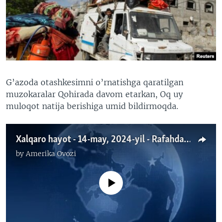
VIDEO
ODNOKLASSNIKI
XABARLAR SURATLARDA
TELEGRAM
TWITTER
SOUNDCLOUD
VOA
G’azoda otashkesimni o’rnatishga qaratilgan
muzokaralar Qohirada davom etarkan, Oq uy
muloqot natija berishiga umid bildirmoqda.
Xalqaro hayot - 14-may, 2024-yil - Rafahdagi vaziyat, AQSh tashqi siyosati, Blinken Kiyevda
by
Amerika Ovozi
No media source currently available