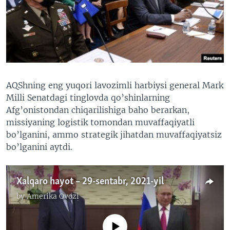
VIDEO
ODNOKLASSNIKI
XABARLAR SURATLARDA
TELEGRAM
TWITTER
SOUNDCLOUD
VOA
AQShning eng yuqori lavozimli harbiysi general Mark
Milli Senatdagi tinglovda qo’shinlarning
Afg’onistondan chiqarilishiga baho berarkan,
missiyaning logistik tomondan muvaffaqiyatli
bo’lganini, ammo strategik jihatdan muvaffaqiyatsiz
bo’lganini aytdi.
Xalqaro hayot – 29-sentabr, 2021-yil
by
Amerika Ovozi
No media source currently available