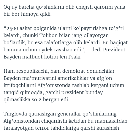
Oq uy barcha qo’shinlarni olib chiqish qarorini yana
bir bor himoya qildi.
“2500 askar qolganida ularni ko’paytirishga to’g’ri
kelardi, chunki Tolibon bilan jang qilayotgan
bo’lardik, bu esa talafotlarga olib kelardi. Bu haqiqat
hamma uchun oydek ravshan edi”, - dedi Prezident
Bayden matbuot kotibi Jen Psaki.
Ham respublikachi, ham demokrat qonunchilar
Bayden ma’muriyatini amerikaliklar va afg’on
ittifoqchilarni Afg’onistonda tashlab ketgani uchun
tanqid qilmoqda, garchi prezident bunday
qilmaslikka so’z bergan edi.
Tinglovda qatnashgan generallar qo’shinlarning
Afg’onistondan chiqarilishi ketidan bu mamlakatdan
taralayotgan terror tahdidlariga qarshi kurashish