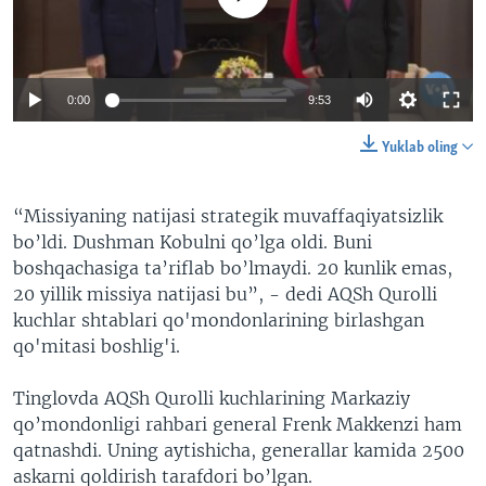
0:00
9:53
Yuklab oling
“Missiyaning natijasi strategik muvaffaqiyatsizlik
bo’ldi. Dushman Kobulni qo’lga oldi. Buni
boshqachasiga ta’riflab bo’lmaydi. 20 kunlik emas,
20 yillik missiya natijasi bu”, - dedi AQSh Qurolli
kuchlar shtablari qo'mondonlarining birlashgan
qo'mitasi boshlig'i.
Tinglovda AQSh Qurolli kuchlarining Markaziy
qo’mondonligi rahbari general Frenk Makkenzi ham
qatnashdi. Uning aytishicha, generallar kamida 2500
askarni qoldirish tarafdori bo’lgan.