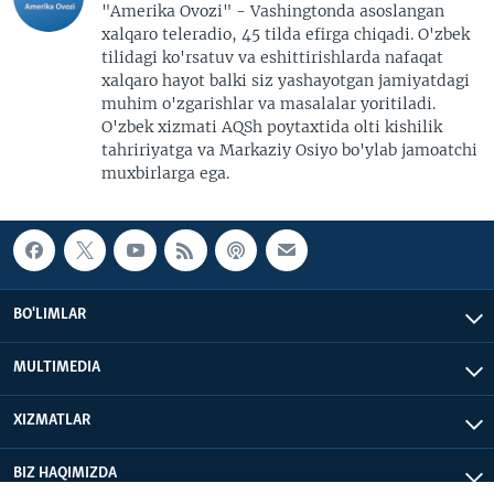
"Amerika Ovozi" - Vashingtonda asoslangan
xalqaro teleradio, 45 tilda efirga chiqadi. O'zbek
tilidagi ko'rsatuv va eshittirishlarda nafaqat
xalqaro hayot balki siz yashayotgan jamiyatdagi
muhim o'zgarishlar va masalalar yoritiladi.
O'zbek xizmati AQSh poytaxtida olti kishilik
tahririyatga va Markaziy Osiyo bo'ylab jamoatchi
muxbirlarga ega.
BO'LIMLAR
MULTIMEDIA
XIZMATLAR
BIZ HAQIMIZDA