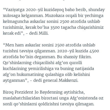
“Vaziyatga 2020-yil kuzidayoq baho berib, shunday
xulosaga kelganman. Muzokara orqali bir yechimga
kelmaguncha askarlar sonini 2500 atrofida ushlab
turishimiz, kerak bo’lsa 3500 tagacha chiqarishimiz
kerak edi”, - dedi Milli.
“Men ham askarlar sonini 2500 atrofida ushlab
turishni tavsiya qilganman. 2020-yil kuzida 4500
atrofida bo’lsin deganman. Bu shaxsiy fikrim.
Qo’shinlarning chiqarilishi afg’on qurolli
kuchlarining yemirilishiga va buning natijasida
afg’on hukumatining qulashiga olib kelishini
aytganman”, - dedi general Makkenzi.
Biroq Prezident Jo Baydenning aytishicha,
maslahatchilaridan birortasi unga Afg’onistonda oz
sonli qo’shinlarni qoldirishni tavsiya qilmagan.