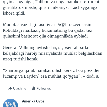
qiyinlashganiga, Tolibon va unga hamkor terrorchi
guruhlarda mashq qilish imkoniyati kuchayganiga
ishora qildi.
Mudofaa vazirligi rasmiylari AQSh razvedkasini
Kobuldagi markaziy hukumatning bu qadar tez
qulashini bashorat qila olmaganlikda aybladi.
General Millining aytishicha, siyosiy rahbarlar
kelajakdagi harbiy missiyalarda muhlat belgilashdan
uzoq turishi kerak.
“Sharoitga qarab harakat qilish kerak. Ikki prezident
[Tramp va Bayden] esa muhlat qo’ygan”, - dedi u.
Ulashing
Follow us
Amerika Ovozi