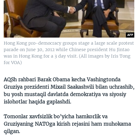
VIDEO
ODNOKLASSNIKI
XABARLAR SURATLARDA
TELEGRAM
TWITTER
SOUNDCLOUD
VOA
Hong Kong pro-democracy groups stage a large scale protest
parade on June 30, 2012 while Chinese president Hu Jintao
was in Hong Kong for a 3 day visit. (All images by Iris Tong
for VOA)
AQSh rahbari Barak Obama kecha Vashingtonda
Gruziya prezidenti Mixail Saakashvili bilan uchrashib,
bu yosh mustaqil davlatda demokratiya va siyosiy
islohotlar haqida gaplashdi.
Tomonlar xavfsizlik bo’yicha hamkorlik va
Gruziyaning NATOga kirish rejasini ham muhokama
qilgan.