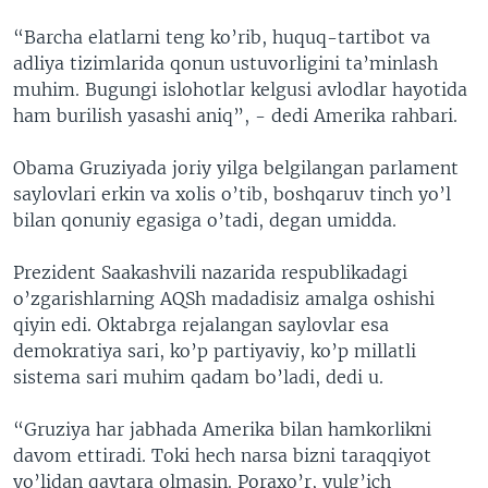
“Barcha elatlarni teng ko’rib, huquq-tartibot va
adliya tizimlarida qonun ustuvorligini ta’minlash
muhim. Bugungi islohotlar kelgusi avlodlar hayotida
ham burilish yasashi aniq”, - dedi Amerika rahbari.
Obama Gruziyada joriy yilga belgilangan parlament
saylovlari erkin va xolis o’tib, boshqaruv tinch yo’l
bilan qonuniy egasiga o’tadi, degan umidda.
Prezident Saakashvili nazarida respublikadagi
o’zgarishlarning AQSh madadisiz amalga oshishi
qiyin edi. Oktabrga rejalangan saylovlar esa
demokratiya sari, ko’p partiyaviy, ko’p millatli
sistema sari muhim qadam bo’ladi, dedi u.
“Gruziya har jabhada Amerika bilan hamkorlikni
davom ettiradi. Toki hech narsa bizni taraqqiyot
yo’lidan qaytara olmasin. Poraxo’r, yulg’ich