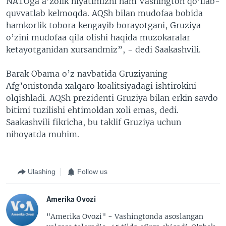
NATOga a’zolik niyatimizni ham Vashington qo’llab-
quvvatlab kelmoqda. AQSh bilan mudofaa bobida
hamkorlik tobora kengayib borayotgani, Gruziya
o’zini mudofaa qila olishi haqida muzokaralar
ketayotganidan xursandmiz”, - dedi Saakashvili.
Barak Obama o’z navbatida Gruziyaning
Afg’onistonda xalqaro koalitsiyadagi ishtirokini
olqishladi. AQSh prezidenti Gruziya bilan erkin savdo
bitimi tuzilishi ehtimoldan xoli emas, dedi.
Saakashvili fikricha, bu taklif Gruziya uchun
nihoyatda muhim.
Ulashing
Follow us
Amerika Ovozi
"Amerika Ovozi" - Vashingtonda asoslangan