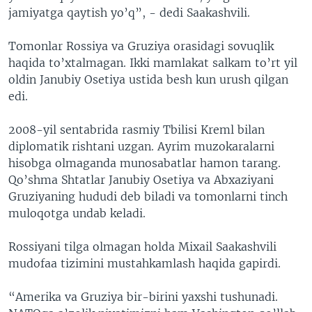
jamiyatga qaytish yo’q”, - dedi Saakashvili.
Tomonlar Rossiya va Gruziya orasidagi sovuqlik
haqida to’xtalmagan. Ikki mamlakat salkam to’rt yil
oldin Janubiy Osetiya ustida besh kun urush qilgan
edi.
2008-yil sentabrida rasmiy Tbilisi Kreml bilan
diplomatik rishtani uzgan. Ayrim muzokaralarni
hisobga olmaganda munosabatlar hamon tarang.
Qo’shma Shtatlar Janubiy Osetiya va Abxaziyani
Gruziyaning hududi deb biladi va tomonlarni tinch
muloqotga undab keladi.
Rossiyani tilga olmagan holda Mixail Saakashvili
mudofaa tizimini mustahkamlash haqida gapirdi.
“Amerika va Gruziya bir-birini yaxshi tushunadi.