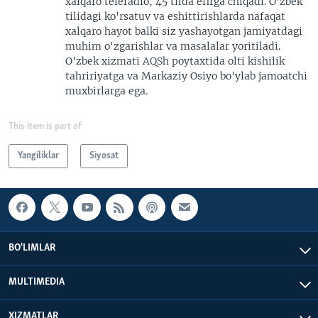
xalqaro teleradio, 45 tilda efirga chiqadi. O'zbek
tilidagi ko'rsatuv va eshittirishlarda nafaqat
xalqaro hayot balki siz yashayotgan jamiyatdagi
muhim o'zgarishlar va masalalar yoritiladi.
O'zbek xizmati AQSh poytaxtida olti kishilik
tahririyatga va Markaziy Osiyo bo'ylab jamoatchi
muxbirlarga ega.
This item is part of
Yangiliklar
Siyosat
BO'LIMLAR
MULTIMEDIA
XIZMATLAR