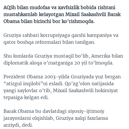
AQSh bilan mudofaa va xavfsizlik bobida rishtani
mustahkamlab kelayotgan Mixail Saakashvili Barak
Obama bilan birinchi bor ko’rishmoqda.
Gruziya rahbari korrupsiyaga qarshi kampaniya va
qator boshqa reformalari bilan tanilgan.
Shu kunlarda Gruziya mustaqil bo’lib, Amerika bilan
diplomatik aloqa o’rnatganiga 20 yil to’lmoqda.
Prezident Obama 2003-yilda Gruziyada yuz bergan
“atirgul inqilobi”ni esladi. Qo’zg’olon natijasida
yangi saylovlar o’tib, Mixail Saakashvili hokimiyat
tepasiga kelgan edi.
Barak Obama bu davlatdagi siyosiy-ijtimoiy
jarayonlarni olqishlab, Gruziya xalqi faxrlansa
arziydi, dedi.