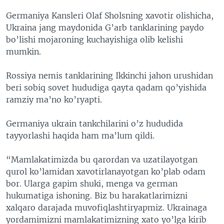
Germaniya Kansleri Olaf Sholsning xavotir olishicha,
Ukraina jang maydonida G’arb tanklarining paydo
bo’lishi mojaroning kuchayishiga olib kelishi
mumkin.
Rossiya nemis tanklarining Ikkinchi jahon urushidan
beri sobiq sovet hududiga qayta qadam qo’yishida
ramziy ma’no ko’ryapti.
Germaniya ukrain tankchilarini o’z hududida
tayyorlashi haqida ham ma’lum qildi.
“Mamlakatimizda bu qarordan va uzatilayotgan
qurol ko’lamidan xavotirlanayotgan ko’plab odam
bor. Ularga gapim shuki, menga va german
hukumatiga ishoning. Biz bu harakatlarimizni
xalqaro darajada muvofiqlashtiryapmiz. Ukrainaga
yordamimizni mamlakatimizning xato yo’lga kirib