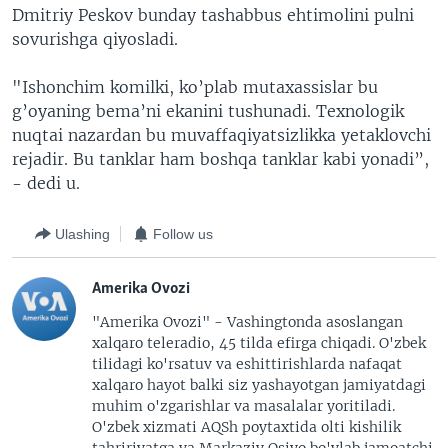
Dmitriy Peskov bunday tashabbus ehtimolini pulni
sovurishga qiyosladi.
"Ishonchim komilki, ko’plab mutaxassislar bu
g’oyaning bema’ni ekanini tushunadi. Texnologik
nuqtai nazardan bu muvaffaqiyatsizlikka yetaklovchi
rejadir. Bu tanklar ham boshqa tanklar kabi yonadi”,
- dedi u.
Ulashing
Follow us
Amerika Ovozi
"Amerika Ovozi" - Vashingtonda asoslangan
xalqaro teleradio, 45 tilda efirga chiqadi. O'zbek
tilidagi ko'rsatuv va eshittirishlarda nafaqat
xalqaro hayot balki siz yashayotgan jamiyatdagi
muhim o'zgarishlar va masalalar yoritiladi.
O'zbek xizmati AQSh poytaxtida olti kishilik