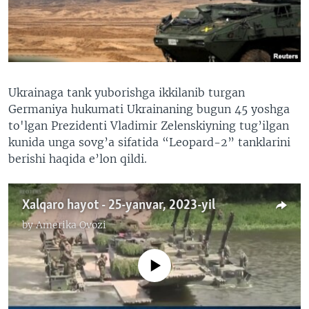
VIDEO
ODNOKLASSNIKI
XABARLAR SURATLARDA
TELEGRAM
TWITTER
SOUNDCLOUD
VOA
Ukrainaga tank yuborishga ikkilanib turgan
Germaniya hukumati Ukrainaning bugun 45 yoshga
to'lgan Prezidenti Vladimir Zelenskiyning tug’ilgan
kunida unga sovg’a sifatida “Leopard-2” tanklarini
berishi haqida e’lon qildi.
Xalqaro hayot - 25-yanvar, 2023-yil
by
Amerika Ovozi
No media source currently available