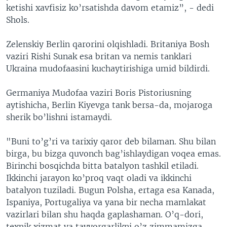
ketishi xavfisiz ko’rsatishda davom etamiz”, - dedi
Shols.
Zelenskiy Berlin qarorini olqishladi. Britaniya Bosh
vaziri Rishi Sunak esa britan va nemis tanklari
Ukraina mudofaasini kuchaytirishiga umid bildirdi.
Germaniya Mudofaa vaziri Boris Pistoriusning
aytishicha, Berlin Kiyevga tank bersa-da, mojaroga
sherik bo’lishni istamaydi.
"Buni to’g’ri va tarixiy qaror deb bilaman. Shu bilan
birga, bu bizga quvonch bag’ishlaydigan voqea emas.
Birinchi bosqichda bitta batalyon tashkil etiladi.
Ikkinchi jarayon ko’proq vaqt oladi va ikkinchi
batalyon tuziladi. Bugun Polsha, ertaga esa Kanada,
Ispaniya, Portugaliya va yana bir necha mamlakat
vazirlari bilan shu haqda gaplashaman. O’q-dori,
texnik xizmat va tayyorgarlikni o’z zimmamizga