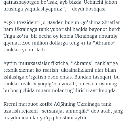
qatnashayotgan bo’lsak, ayb bizda. Uchinchi jahon
urushiga yaqinlashyapmiz”, - deydi boshqasi.
AQSh Prezidenti Jo Bayden bugun Qo'shma Shtatlar
ham Ukrainaga tank yuborishi haqida bayonot berdi.
Unga ko'ra, bir necha oy ichida Ukrainaga umumiy
qiymati 400 million dollarga teng 31 ta “Abrams”
tanklari yuboriladi.
Ayrim mutaxassislar fikricha, “Abrams” tanklariga
texnik xizmat ko’rsatish, ukrainaliklarni ular bilan
ishlashga o’rgatish oson emas. Bundan tashqari, bu
tanklar reaktiv yoqilg’ida yuradi, bu esa urushning
bu bosqichida muammolar tug’dirishi aytilmoqda.
Kreml matbuot kotibi AQShning Ukrainaga tank
uzatish rejasini “serxarajat ahmoqlik” deb atab, jang
maydonida ular yo’q qilinishini aytdi.