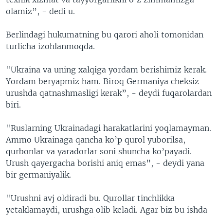
olamiz”, - dedi u.
Berlindagi hukumatning bu qarori aholi tomonidan
turlicha izohlanmoqda.
"Ukraina va uning xalqiga yordam berishimiz kerak.
Yordam beryapmiz ham. Biroq Germaniya cheksiz
urushda qatnashmasligi kerak”, - deydi fuqarolardan
biri.
"Ruslarning Ukrainadagi harakatlarini yoqlamayman.
Ammo Ukrainaga qancha ko’p qurol yuborilsa,
qurbonlar va yaradorlar soni shuncha ko’payadi.
Urush qayergacha borishi aniq emas”, - deydi yana
bir germaniyalik.
"Urushni avj oldiradi bu. Qurollar tinchlikka
yetaklamaydi, urushga olib keladi. Agar biz bu ishda