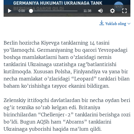
0:00
11:38
Yuklab oling
Berlin hozircha Kiyevga tanklarning 14 tasini
yo’llamoqchi. Germaniyaning bu qarori Yevropadagi
boshqa mamlakatlarni ham o’zlaridagi nemis
tanklarini Ukrainaga uzatishga rag’batlantirishi
kutilmoqda. Xususan Polsha, Finlyandiya va yana bir
necha mamlakat o’zlaridagi “Leopard” tanklari bilan
baham ko’rishishga tayyor ekanini bildirgan.
Zelenskiy ittifoqchi davlatlardan bir necha oydan beri
og’ir texnika so’rab kelgan edi. Britaniya
birinchilardan “Chellenjer-2” tanklarini berishga rozi
bo’ldi. Bugun AQSh ham “Abrams” tanklarini
Ukrainaga yuborishi haqida ma'lum qildi.