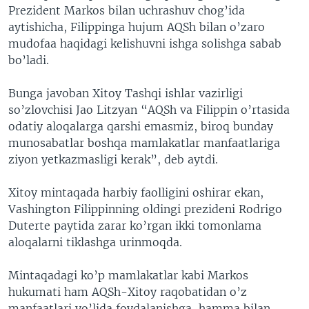
Prezident Markos bilan uchrashuv chog’ida
aytishicha, Filippinga hujum AQSh bilan o’zaro
mudofaa haqidagi kelishuvni ishga solishga sabab
bo’ladi.
Bunga javoban Xitoy Tashqi ishlar vazirligi
so’zlovchisi Jao Litzyan “AQSh va Filippin o’rtasida
odatiy aloqalarga qarshi emasmiz, biroq bunday
munosabatlar boshqa mamlakatlar manfaatlariga
ziyon yetkazmasligi kerak”, deb aytdi.
Xitoy mintaqada harbiy faolligini oshirar ekan,
Vashington Filippinning oldingi prezideni Rodrigo
Duterte paytida zarar ko’rgan ikki tomonlama
aloqalarni tiklashga urinmoqda.
Mintaqadagi ko’p mamlakatlar kabi Markos
hukumati ham AQSh-Xitoy raqobatidan o’z
manfaatlari yo’lida foydalanishga, hamma bilan