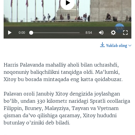
0:00
8:54
Yuklab oling
Harris Palavanda mahalliy aholi bilan uchrashdi,
noqonuniy baliqchilikni tanqidga oldi. Ma’lumki,
Xitoy bu borada mintaqada eng katta qoidabuzar.
Palavan oroli Janubiy Xitoy dengizida joylashgan
bo’lib, undan 330 kilometr naridagi Spratli orollariga
Filippin, Bruney, Malayziya, Tayvan va Vyetnam
qisman da’vo qilishiga qaramay, Xitoy hududni
butunlay o’ziniki deb biladi.