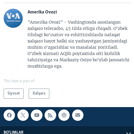
Amerika Ovozi
"Amerika Ovozi" - Vashingtonda asoslangan
xalqaro teleradio, 45 tilda efirga chiqadi. O'zbek
tilidagi ko'rsatuv va eshittirishlarda nafaqat
xalqaro hayot balki siz yashayotgan jamiyatdagi
muhim o'zgarishlar va masalalar yoritiladi.
O'zbek xizmati AQSh poytaxtida olti kishilik
tahririyatga va Markaziy Osiyo bo'ylab jamoatchi
muxbirlarga ega.
This item is part of
Siyosat
Xalqaro
BO'LIMLAR