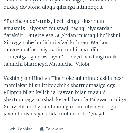
birday do’stona aloqa qilishga intilmoqda.
“Barchaga do’stmiz, hech kimga dushman
emasmiz” siyosati mustaqil tashqi siyosatdan
darakdir, Duterte esa AQShdan mustaqil bo’lishni,
Xitoyga tobe bo’lishni afzal ko’rgan. Markos
muvozanatlash siyosatini mohirona olib
borayotganga o’xshaydi”, - deydi vashingtonlik
tahlilchi Sharmeyn Misalucha-Vilobi.
Vashington Hind va Tinch okeani mintaqasida besh
mamlakat bilan ittifoqchilik shartnomasiga ega.
Filippin bilan kelishuv Tayvan bilan mavjud
shartnomaga o’xshab ketadi hamda Palavan oroliga
Xitoy ehtimoliy tahdidining oldini olish va unga
javob berish siyosatida muhim rol o’ynaydi.
Ulashing
Follow us