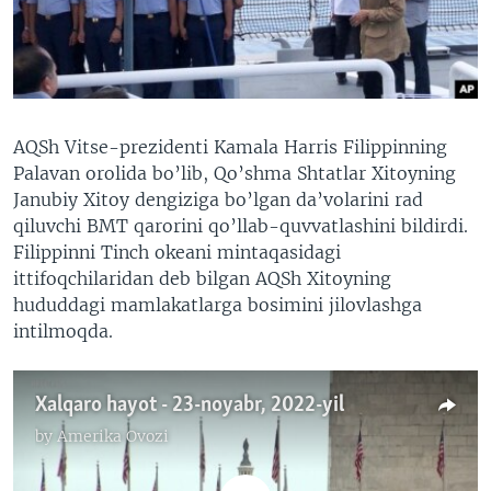
VIDEO
ODNOKLASSNIKI
XABARLAR SURATLARDA
TELEGRAM
TWITTER
SOUNDCLOUD
VOA
AQSh Vitse-prezidenti Kamala Harris Filippinning
Palavan orolida bo’lib, Qo’shma Shtatlar Xitoyning
Janubiy Xitoy dengiziga bo’lgan da’volarini rad
qiluvchi BMT qarorini qo’llab-quvvatlashini bildirdi.
Filippinni Tinch okeani mintaqasidagi
ittifoqchilaridan deb bilgan AQSh Xitoyning
hududdagi mamlakatlarga bosimini jilovlashga
intilmoqda.
Xalqaro hayot - 23-noyabr, 2022-yil
by
Amerika Ovozi
No media source currently available