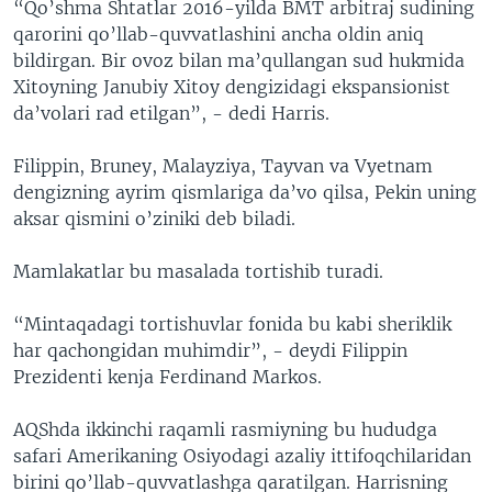
“Qo’shma Shtatlar 2016-yilda BMT arbitraj sudining
qarorini qo’llab-quvvatlashini ancha oldin aniq
bildirgan. Bir ovoz bilan ma’qullangan sud hukmida
Xitoyning Janubiy Xitoy dengizidagi ekspansionist
da’volari rad etilgan”, - dedi Harris.
Filippin, Bruney, Malayziya, Tayvan va Vyetnam
dengizning ayrim qismlariga da’vo qilsa, Pekin uning
aksar qismini o’ziniki deb biladi.
Mamlakatlar bu masalada tortishib turadi.
“Mintaqadagi tortishuvlar fonida bu kabi sheriklik
har qachongidan muhimdir”, - deydi Filippin
Prezidenti kenja Ferdinand Markos.
AQShda ikkinchi raqamli rasmiyning bu hududga
safari Amerikaning Osiyodagi azaliy ittifoqchilaridan
birini qo’llab-quvvatlashga qaratilgan. Harrisning