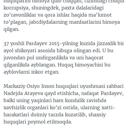
huquqlarini himoya qilib chiqqan, tizimdagi chuqur
korrupsiya, shuningdek, paxta dalalaridagi
zo'ravonliklar va qora ishlar haqida ma'lumot
to'plagan, jabrdiydalarning manfaatlarini himoya
qilgan.
37 yoshli Pardayev 2015-yilning kuzida jizzaxlik bir
ayol shikoyati asosida hibsga olingan edi. U bu
juvondan pul undirganlikda va uni haqorat
qilganlikda ayblangan. Huquq himoyachisi bu
ayblovlarni inkor etgan.
Markaziy Osiyo Inson huquqlari uyushmasi rahbari
Nadejda Atayeva qayd etishicha, nafaqat Pardayev,
balki uning yaqinlari ham kundalik ravishda
xavfsizlik organlari ko'zi ostida, ularning xatti-
harakatlari doimiy tarzda kuzatilib, shaxsiy
huquqlari poymol etilmoqda.