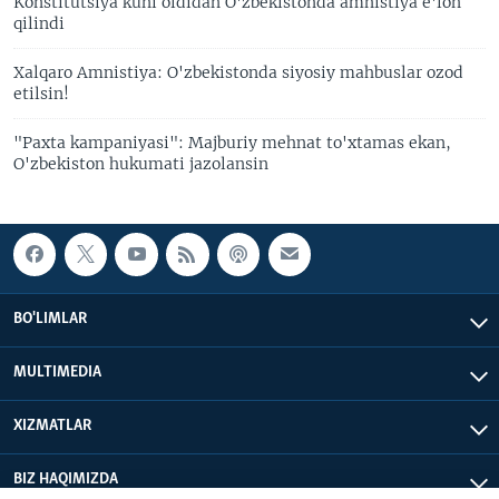
Konstitutsiya kuni oldidan O'zbekistonda amnistiya e'lon
qilindi
Xalqaro Amnistiya: O'zbekistonda siyosiy mahbuslar ozod
etilsin!
"Paxta kampaniyasi": Majburiy mehnat to'xtamas ekan,
O'zbekiston hukumati jazolansin
BO'LIMLAR
MULTIMEDIA
XIZMATLAR
BIZ HAQIMIZDA