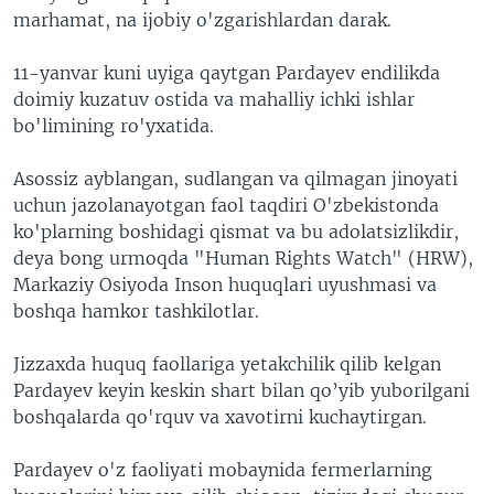
marhamat, na ijobiy o'zgarishlardan darak.
11-yanvar kuni uyiga qaytgan Pardayev endilikda
doimiy kuzatuv ostida va mahalliy ichki ishlar
bo'limining ro'yxatida.
Asossiz ayblangan, sudlangan va qilmagan jinoyati
uchun jazolanayotgan faol taqdiri O'zbekistonda
ko'plarning boshidagi qismat va bu adolatsizlikdir,
deya bong urmoqda "Human Rights Watch" (HRW),
Markaziy Osiyoda Inson huquqlari uyushmasi va
boshqa hamkor tashkilotlar.
Jizzaxda huquq faollariga yetakchilik qilib kelgan
Pardayev keyin keskin shart bilan qo’yib yuborilgani
boshqalarda qo'rquv va xavotirni kuchaytirgan.
Pardayev o'z faoliyati mobaynida fermerlarning