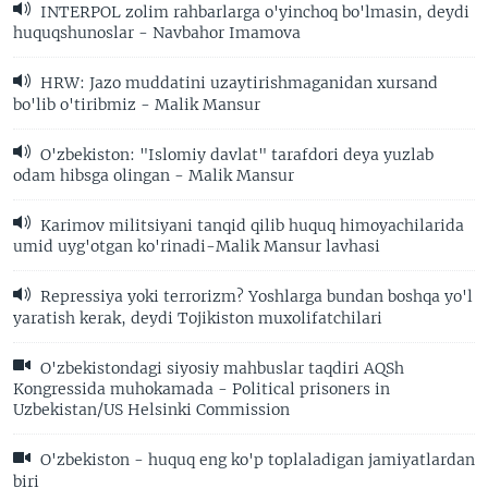
INTERPOL zolim rahbarlarga o'yinchoq bo'lmasin, deydi
huquqshunoslar - Navbahor Imamova
HRW: Jazo muddatini uzaytirishmaganidan xursand
bo'lib o'tiribmiz - Malik Mansur
O'zbekiston: "Islomiy davlat" tarafdori deya yuzlab
odam hibsga olingan - Malik Mansur
Karimov militsiyani tanqid qilib huquq himoyachilarida
umid uyg'otgan ko'rinadi-Malik Mansur lavhasi
Repressiya yoki terrorizm? Yoshlarga bundan boshqa yo'l
yaratish kerak, deydi Tojikiston muxolifatchilari
O'zbekistondagi siyosiy mahbuslar taqdiri AQSh
Kongressida muhokamada - Political prisoners in
Uzbekistan/US Helsinki Commission
O'zbekiston - huquq eng ko'p toplaladigan jamiyatlardan
biri