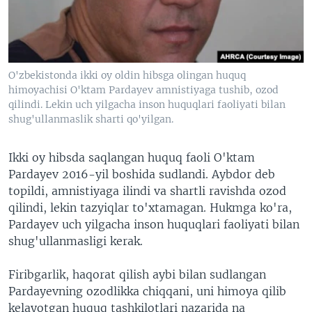
VIDEO
ODNOKLASSNIKI
XABARLAR SURATLARDA
TELEGRAM
TWITTER
O'zbekistonda ikki oy oldin hibsga olingan huquq
SOUNDCLOUD
VOA
himoyachisi O'ktam Pardayev amnistiyaga tushib, ozod
qilindi. Lekin uch yilgacha inson huquqlari faoliyati bilan
shug'ullanmaslik sharti qo'yilgan.
Ikki oy hibsda saqlangan huquq faoli O'ktam
Pardayev 2016-yil boshida sudlandi. Aybdor deb
topildi, amnistiyaga ilindi va shartli ravishda ozod
qilindi, lekin tazyiqlar to'xtamagan. Hukmga ko'ra,
Pardayev uch yilgacha inson huquqlari faoliyati bilan
shug'ullanmasligi kerak.
Firibgarlik, haqorat qilish aybi bilan sudlangan
Pardayevning ozodlikka chiqqani, uni himoya qilib
kelayotgan huquq tashkilotlari nazarida na