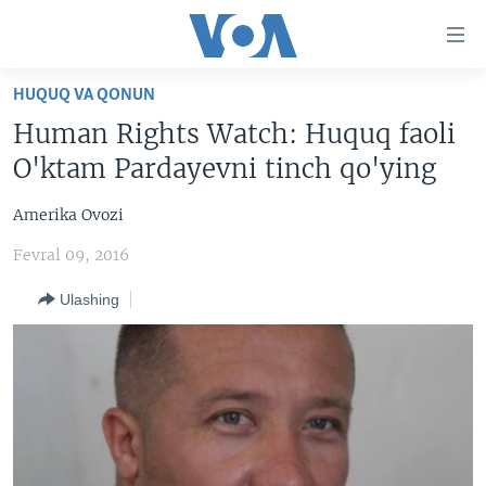
Bosh
sahifaga
boring
Boshiga
HUQUQ VA QONUN
qayting
BOSH SAHIFA
Human Rights Watch: Huquq faoli
Qidiruvga
AMERIKA
O'ktam Pardayevni tinch qo'ying
o'ting
MARKAZIY OSIYO
Amerika Ovozi
XALQARO
Fevral 09, 2016
VATANDOSHLAR
Ulashing
MULTIMEDIA
IJTIMOIY TARMOQLAR
AMERIKA MANZARALARI
INGLIZ TILI DARSLARI
XALQARO HAYOT
FACEBOOK
EDITORIAL
VASHINGTON CHOYXONASI
YOUTUBE
MOBIL-SALOM!
INSTAGRAM
Learning English