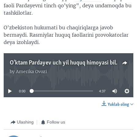
faoli Pardayevni tinch qo'ying", deya undamoqda bu
tashkilotlar.
O'zbekiston hukumati bu chaqiriqlarga javob
bermaydi. Rasmiylar huquq faollarini provokatorlar
deya izohlaydi.
O'ktam Pardayev uch yil huquq himoyasi bilan shug'ullana olmaydi, nega? Malik Mansur
by
Amerika Ovozi
No media source currently available
0:00
4:37
Yuklab oling
Ulashing
Follow us