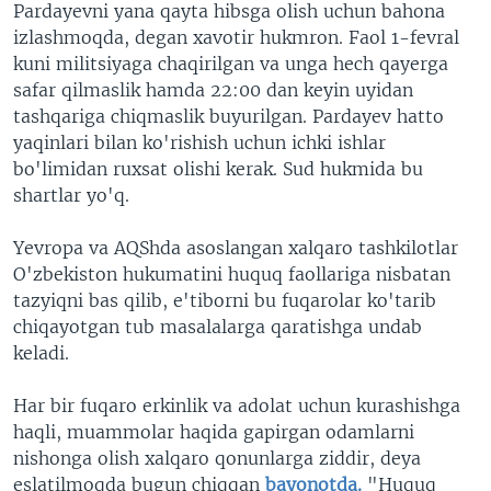
Pardayevni yana qayta hibsga olish uchun bahona
izlashmoqda, degan xavotir hukmron. Faol 1-fevral
kuni militsiyaga chaqirilgan va unga hech qayerga
safar qilmaslik hamda 22:00 dan keyin uyidan
tashqariga chiqmaslik buyurilgan. Pardayev hatto
yaqinlari bilan ko'rishish uchun ichki ishlar
bo'limidan ruxsat olishi kerak. Sud hukmida bu
shartlar yo'q.
Yevropa va AQShda asoslangan xalqaro tashkilotlar
O'zbekiston hukumatini huquq faollariga nisbatan
tazyiqni bas qilib, e'tiborni bu fuqarolar ko'tarib
chiqayotgan tub masalalarga qaratishga undab
keladi.
Har bir fuqaro erkinlik va adolat uchun kurashishga
haqli, muammolar haqida gapirgan odamlarni
nishonga olish xalqaro qonunlarga ziddir, deya
eslatilmoqda bugun chiqqan
bayonotda.
"Huquq