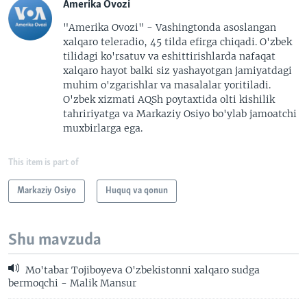
Amerika Ovozi
"Amerika Ovozi" - Vashingtonda asoslangan
xalqaro teleradio, 45 tilda efirga chiqadi. O'zbek
tilidagi ko'rsatuv va eshittirishlarda nafaqat
xalqaro hayot balki siz yashayotgan jamiyatdagi
muhim o'zgarishlar va masalalar yoritiladi.
O'zbek xizmati AQSh poytaxtida olti kishilik
tahririyatga va Markaziy Osiyo bo'ylab jamoatchi
muxbirlarga ega.
This item is part of
Markaziy Osiyo
Huquq va qonun
Shu mavzuda
Mo'tabar Tojiboyeva O'zbekistonni xalqaro sudga
bermoqchi - Malik Mansur