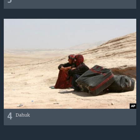
3
4
Dahuk