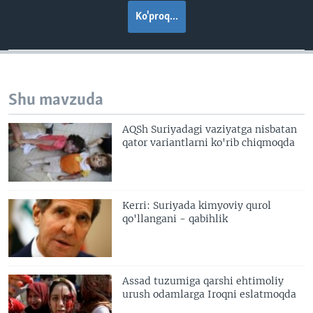
Ko'proq...
Shu mavzuda
AQSh Suriyadagi vaziyatga nisbatan
qator variantlarni ko'rib chiqmoqda
Kerri: Suriyada kimyoviy qurol
qo'llangani - qabihlik
Assad tuzumiga qarshi ehtimoliy
urush odamlarga Iroqni eslatmoqda