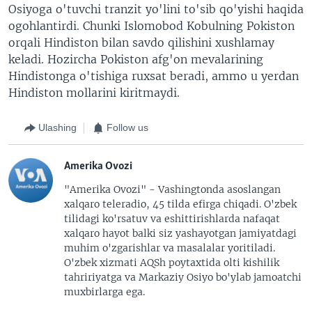
Osiyoga o'tuvchi tranzit yo'lini to'sib qo'yishi haqida
ogohlantirdi. Chunki Islomobod Kobulning Pokiston
orqali Hindiston bilan savdo qilishini xushlamay
keladi. Hozircha Pokiston afg'on mevalarining
Hindistonga o'tishiga ruxsat beradi, ammo u yerdan
Hindiston mollarini kiritmaydi.
Ulashing
Follow us
Amerika Ovozi
"Amerika Ovozi" - Vashingtonda asoslangan
xalqaro teleradio, 45 tilda efirga chiqadi. O'zbek
tilidagi ko'rsatuv va eshittirishlarda nafaqat
xalqaro hayot balki siz yashayotgan jamiyatdagi
muhim o'zgarishlar va masalalar yoritiladi.
O'zbek xizmati AQSh poytaxtida olti kishilik
tahririyatga va Markaziy Osiyo bo'ylab jamoatchi
muxbirlarga ega.