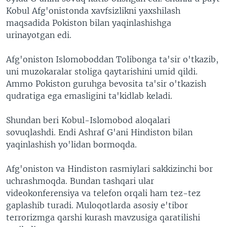
Kobul Afg'onistonda xavfsizlikni yaxshilash
maqsadida Pokiston bilan yaqinlashishga
urinayotgan edi.
Afg'oniston Islomoboddan Tolibonga ta'sir o'tkazib,
uni muzokaralar stoliga qaytarishini umid qildi.
Ammo Pokiston guruhga bevosita ta'sir o'tkazish
qudratiga ega emasligini ta'kidlab keladi.
Shundan beri Kobul-Islomobod aloqalari
sovuqlashdi. Endi Ashraf G'ani Hindiston bilan
yaqinlashish yo'lidan bormoqda.
Afg'oniston va Hindiston rasmiylari sakkizinchi bor
uchrashmoqda. Bundan tashqari ular
videokonferensiya va telefon orqali ham tez-tez
gaplashib turadi. Muloqotlarda asosiy e'tibor
terrorizmga qarshi kurash mavzusiga qaratilishi