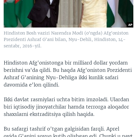
VIDEO
ODNOKLASSNIKI
XABARLAR SURATLARDA
TELEGRAM
TWITTER
Hindiston Bosh vaziri Narendra Modi (o'ngda) Afg'oniston
SOUNDCLOUD
VOA
Prezidenti Ashraf G'ani bilan, Nyu-Dehli, Hindiston, 14-
sentabr, 2016-yil.
Hindiston Afg'onistonga bir milliard dollar yordam
berishni va'da qildi. Bu haqda Afg'oniston Prezidenti
Ashraf G'anining Nyu-Dehliga ikki kunlik safari
davomida e'lon qilindi.
Ikki davlat rasmiylari uchta bitim imzoladi. Ulardan
biri iqtisodiy jinoyatchilar hamda terrorga aloqador
shaxslarni ekstraditsiya qilish haqida.
Bu safargi tashrif o'tgan galgisidan farqli. Aprel
oyida G'anini sovuq kutib olishgan edi. Chunki u payt