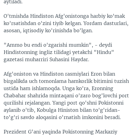
aytiladi.
O'tmishda Hindiston Afg'onistonga harbiy ko'mak
ko'rsatishdan o'zini tiyib kelgan. Yordam dasturlari,
asosan, iqtisodiy ko'rinishda bo'lgan.
"Ammo bu endi o'zgarishi mumkin", - deydi
Hindistonning ingliz tilidagi yetakchi "Hindu"
gazetasi muharriri Suhasini Haydar.
Afg'oniston va Hindiston rasmiylari Eron bilan
birgalikda uch tomonlama hamkorlik bitimini tuzish
ustida ham ishlamoqda. Unga ko'ra, Eronning
Chabahar shahrida mintaqani o'zaro bog'lovchi port
qurilishi rejalangan. Yangi port qo'shni Pokistonni
aylanib o'tib, Kobulga Hiniston bilan to'g'ridan-
to'g'ri savdo aloqasini o'rnatish imkonini beradi.
Prezident G'ani yaqinda Pokistonning Markaziy