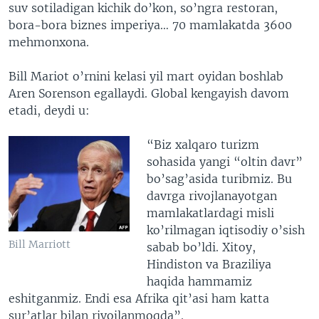
suv sotiladigan kichik do’kon, so’ngra restoran,
bora-bora biznes imperiya… 70 mamlakatda 3600
mehmonxona.
Bill Mariot o’rnini kelasi yil mart oyidan boshlab
Aren Sorenson egallaydi. Global kengayish davom
etadi, deydi u:
“Biz xalqaro turizm
sohasida yangi “oltin davr”
bo’sag’asida turibmiz. Bu
davrga rivojlanayotgan
mamlakatlardagi misli
ko’rilmagan iqtisodiy o’sish
Bill Marriott
sabab bo’ldi. Xitoy,
Hindiston va Braziliya
haqida hammamiz
eshitganmiz. Endi esa Afrika qit’asi ham katta
sur’atlar bilan rivojlanmoqda”.