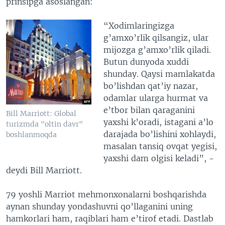
prinsipga asoslangan:
“Xodimlaringizga
g’amxo’rlik qilsangiz, ular
mijozga g’amxo’rlik qiladi.
Butun dunyoda xuddi
shunday. Qaysi mamlakatda
bo’lishdan qat’iy nazar,
odamlar ularga hurmat va
e’tbor bilan qaraganini
Bill Marriott: Global
yaxshi k’oradi, istagani a’lo
turizmda "oltin davr"
darajada bo’lishini xohlaydi,
boshlanmoqda
masalan tansiq ovqat yegisi,
yaxshi dam olgisi keladi”, -
deydi Bill Marriott.
79 yoshli Marriot mehmonxonalarni boshqarishda
aynan shunday yondashuvni qo’llaganini uning
hamkorlari ham, raqiblari ham e’tirof etadi. Dastlab