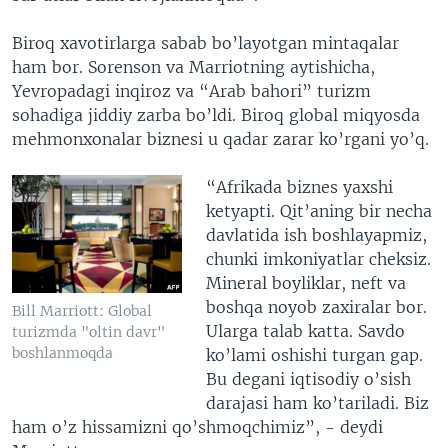
Biroq xavotirlarga sabab bo’layotgan mintaqalar
ham bor. Sorenson va Marriotning aytishicha,
Yevropadagi inqiroz va “Arab bahori” turizm
sohadiga jiddiy zarba bo’ldi. Biroq global miqyosda
mehmonxonalar biznesi u qadar zarar ko’rgani yo’q.
“Afrikada biznes yaxshi
ketyapti. Qit’aning bir necha
davlatida ish boshlayapmiz,
chunki imkoniyatlar cheksiz.
Mineral boyliklar, neft va
boshqa noyob zaxiralar bor.
Bill Marriott: Global
Ularga talab katta. Savdo
turizmda "oltin davr"
boshlanmoqda
ko’lami oshishi turgan gap.
Bu degani iqtisodiy o’sish
darajasi ham ko’tariladi. Biz
ham o’z hissamizni qo’shmoqchimiz”, - deydi