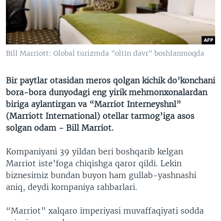
VIDEO
ODNOKLASSNIKI
XABARLAR SURATLARDA
TELEGRAM
TWITTER
Bill Marriott: Global turizmda "oltin davr" boshlanmoqda
SOUNDCLOUD
VOA
Bir paytlar otasidan meros qolgan kichik do’konchani
bora-bora dunyodagi eng yirik mehmonxonalardan
biriga aylantirgan va “Marriot Interneyshnl”
(Marriott International) otellar tarmog’iga asos
solgan odam - Bill Marriot.
Kompaniyani 39 yildan beri boshqarib kelgan
Marriot iste’foga chiqishga qaror qildi. Lekin
biznesimiz bundan buyon ham gullab-yashnashi
aniq, deydi kompaniya rahbarlari.
“Marriot” xalqaro imperiyasi muvaffaqiyati sodda