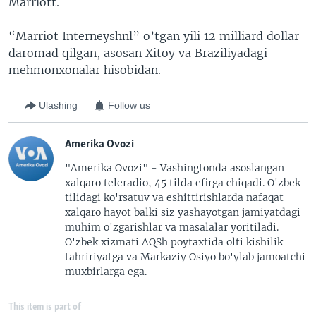
Marriott.
“Marriot Interneyshnl” o’tgan yili 12 milliard dollar
daromad qilgan, asosan Xitoy va Braziliyadagi
mehmonxonalar hisobidan.
Ulashing
Follow us
Amerika Ovozi
"Amerika Ovozi" - Vashingtonda asoslangan
xalqaro teleradio, 45 tilda efirga chiqadi. O'zbek
tilidagi ko'rsatuv va eshittirishlarda nafaqat
xalqaro hayot balki siz yashayotgan jamiyatdagi
muhim o'zgarishlar va masalalar yoritiladi.
O'zbek xizmati AQSh poytaxtida olti kishilik
tahririyatga va Markaziy Osiyo bo'ylab jamoatchi
muxbirlarga ega.
This item is part of