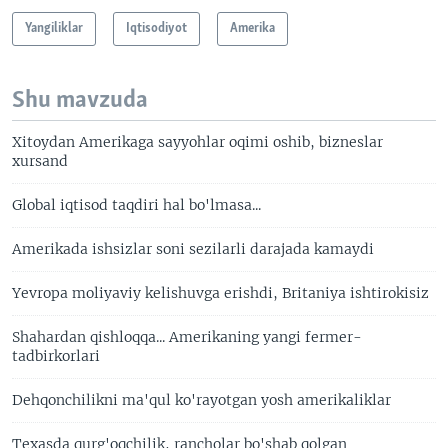
Yangiliklar
Iqtisodiyot
Amerika
Shu mavzuda
Xitoydan Amerikaga sayyohlar oqimi oshib, bizneslar
xursand
Global iqtisod taqdiri hal bo'lmasa...
Amerikada ishsizlar soni sezilarli darajada kamaydi
Yevropa moliyaviy kelishuvga erishdi, Britaniya ishtirokisiz
Shahardan qishloqqa... Amerikaning yangi fermer-
tadbirkorlari
Dehqonchilikni ma'qul ko'rayotgan yosh amerikaliklar
Texasda qurg'oqchilik, rancholar bo'shab qolgan