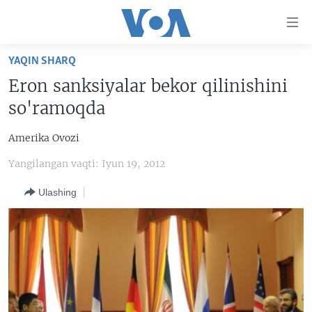
Bosh
sahifaga
boring
Boshiga
YAQIN SHARQ
qayting
BOSH SAHIFA
Eron sanksiyalar bekor qilinishini
Qidiruvga
AMERIKA
so'ramoqda
o'ting
MARKAZIY OSIYO
Amerika Ovozi
XALQARO
Yangilangan vaqti: Iyun 19, 2012
VATANDOSHLAR
Ulashing
MULTIMEDIA
IJTIMOIY TARMOQLAR
AMERIKA MANZARALARI
INGLIZ TILI DARSLARI
XALQARO HAYOT
FACEBOOK
EDITORIAL
VASHINGTON CHOYXONASI
YOUTUBE
MOBIL-SALOM!
INSTAGRAM
Learning English