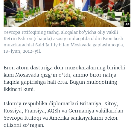
VIDEO
ODNOKLASSNIKI
XABARLAR SURATLARDA
TELEGRAM
TWITTER
Yevropa Ittifoqining tashqi aloqalar bo’yicha oliy vakili
SOUNDCLOUD
VOA
Ketrin Eshton (chapda) asosiy muloqotda oldin Eron bosh
muzokarachisi Said Jaliliy bilan Moskvada gaplashmoqda,
18-iyun, 2012-yil.
Eron atom dasturiga doir muzokaralarning birinchi
kuni Moskvada qizg’in o’tdi, ammo biror natija
haqida gapirishga hali erta. Bugun muloqotning
ikkinchi kuni.
Islomiy respublika diplomatlari Britaniya, Xitoy,
Rossiya, Fransiya, AQSh va Germaniya vakillaridan
Yevropa Ittifoqi va Amerika sanksiyalarini bekor
qilishni so’ragan.