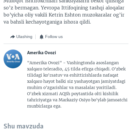
Muloqot ishtirokchilari sanksiyalarni bekor qilishga
so’z bermagan. Yevropa Ittifoqining tashqi aloqalar
bo’yicha oliy vakili Ketrin Eshton muzokaralar og’ir
va bahsli kechayotganiga ishora qildi.
Ulashing
Follow us
Amerika Ovozi
"Amerika Ovozi" - Vashingtonda asoslangan
xalqaro teleradio, 45 tilda efirga chiqadi. O'zbek
tilidagi ko'rsatuv va eshittirishlarda nafaqat
xalqaro hayot balki siz yashayotgan jamiyatdagi
muhim o'zgarishlar va masalalar yoritiladi.
O'zbek xizmati AQSh poytaxtida olti kishilik
tahririyatga va Markaziy Osiyo bo'ylab jamoatchi
muxbirlarga ega.
Shu mavzuda