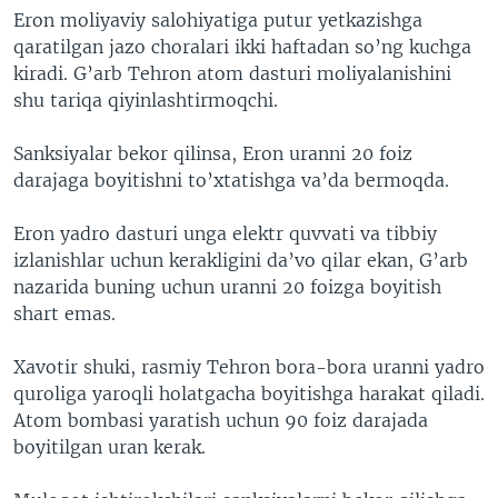
Eron moliyaviy salohiyatiga putur yetkazishga
qaratilgan jazo choralari ikki haftadan so’ng kuchga
kiradi. G’arb Tehron atom dasturi moliyalanishini
shu tariqa qiyinlashtirmoqchi.
Sanksiyalar bekor qilinsa, Eron uranni 20 foiz
darajaga boyitishni to’xtatishga va’da bermoqda.
Eron yadro dasturi unga elektr quvvati va tibbiy
izlanishlar uchun kerakligini da’vo qilar ekan, G’arb
nazarida buning uchun uranni 20 foizga boyitish
shart emas.
Xavotir shuki, rasmiy Tehron bora-bora uranni yadro
quroliga yaroqli holatgacha boyitishga harakat qiladi.
Atom bombasi yaratish uchun 90 foiz darajada
boyitilgan uran kerak.