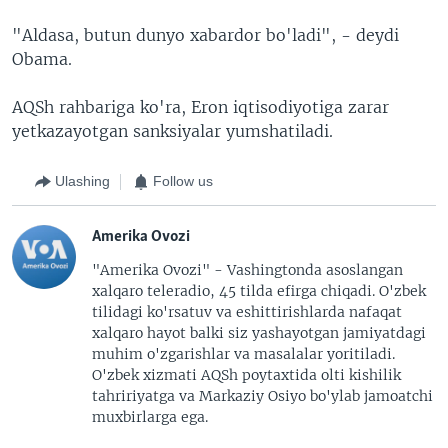
"Aldasa, butun dunyo xabardor bo'ladi", - deydi
Obama.
AQSh rahbariga ko'ra, Eron iqtisodiyotiga zarar
yetkazayotgan sanksiyalar yumshatiladi.
Ulashing
Follow us
Amerika Ovozi
"Amerika Ovozi" - Vashingtonda asoslangan
xalqaro teleradio, 45 tilda efirga chiqadi. O'zbek
tilidagi ko'rsatuv va eshittirishlarda nafaqat
xalqaro hayot balki siz yashayotgan jamiyatdagi
muhim o'zgarishlar va masalalar yoritiladi.
O'zbek xizmati AQSh poytaxtida olti kishilik
tahririyatga va Markaziy Osiyo bo'ylab jamoatchi
muxbirlarga ega.