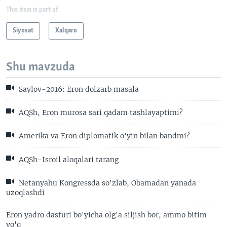
This item is part of
Siyosat
Xalqaro
Shu mavzuda
Saylov-2016: Eron dolzarb masala
AQSh, Eron murosa sari qadam tashlayaptimi?
Amerika va Eron diplomatik o'yin bilan bandmi?
AQSh-Isroil aloqalari tarang
Netanyahu Kongressda so'zlab, Obamadan yanada
uzoqlashdi
Eron yadro dasturi bo'yicha olg'a siljish bor, ammo bitim
yo'q