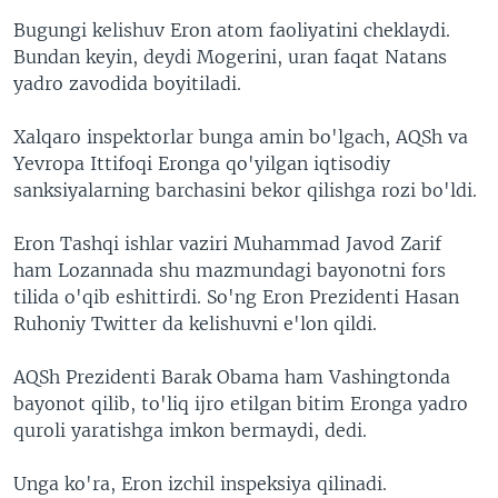
Bugungi kelishuv Eron atom faoliyatini cheklaydi.
Bundan keyin, deydi Mogerini, uran faqat Natans
yadro zavodida boyitiladi.
Xalqaro inspektorlar bunga amin bo'lgach, AQSh va
Yevropa Ittifoqi Eronga qo'yilgan iqtisodiy
sanksiyalarning barchasini bekor qilishga rozi bo'ldi.
Eron Tashqi ishlar vaziri Muhammad Javod Zarif
ham Lozannada shu mazmundagi bayonotni fors
tilida o'qib eshittirdi. So'ng Eron Prezidenti Hasan
Ruhoniy Twitter da kelishuvni e'lon qildi.
AQSh Prezidenti Barak Obama ham Vashingtonda
bayonot qilib, to'liq ijro etilgan bitim Eronga yadro
quroli yaratishga imkon bermaydi, dedi.
Unga ko'ra, Eron izchil inspeksiya qilinadi.