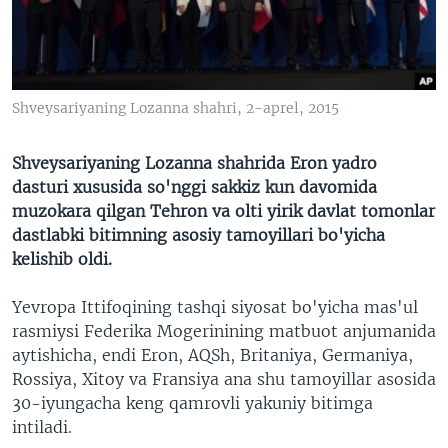
VIDEO
ODNOKLASSNIKI
XABARLAR SURATLARDA
TELEGRAM
TWITTER
Shveysariyaning Lozanna shahri, 2-aprel, 2015
SOUNDCLOUD
VOA
Shveysariyaning Lozanna shahrida Eron yadro
dasturi xususida so'nggi sakkiz kun davomida
muzokara qilgan Tehron va olti yirik davlat tomonlar
dastlabki bitimning asosiy tamoyillari bo'yicha
kelishib oldi.
Yevropa Ittifoqining tashqi siyosat bo'yicha mas'ul
rasmiysi Federika Mogerinining matbuot anjumanida
aytishicha, endi Eron, AQSh, Britaniya, Germaniya,
Rossiya, Xitoy va Fransiya ana shu tamoyillar asosida
30-iyungacha keng qamrovli yakuniy bitimga
intiladi.