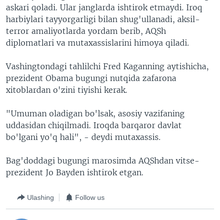
askari qoladi. Ular janglarda ishtirok etmaydi. Iroq
harbiylari tayyorgarligi bilan shug'ullanadi, aksil-
terror amaliyotlarda yordam berib, AQSh
diplomatlari va mutaxassislarini himoya qiladi.
Vashingtondagi tahlilchi Fred Kaganning aytishicha,
prezident Obama bugungi nutqida zafarona
xitoblardan o'zini tiyishi kerak.
"Umuman oladigan bo'lsak, asosiy vazifaning
uddasidan chiqilmadi. Iroqda barqaror davlat
bo'lgani yo'q hali", - deydi mutaxassis.
Bag'doddagi bugungi marosimda AQShdan vitse-
prezident Jo Bayden ishtirok etgan.
Ulashing
Follow us