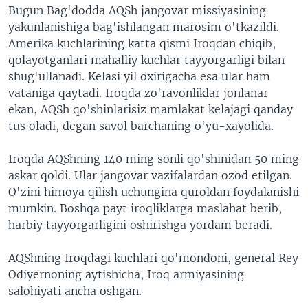
Bugun Bag'dodda AQSh jangovar missiyasining
VIDEO
ODNOKLASSNIKI
yakunlanishiga bag'ishlangan marosim o'tkazildi.
XABARLAR SURATLARDA
TELEGRAM
Amerika kuchlarining katta qismi Iroqdan chiqib,
qolayotganlari mahalliy kuchlar tayyorgarligi bilan
TWITTER
shug'ullanadi. Kelasi yil oxirigacha esa ular ham
SOUNDCLOUD
VOA
vataniga qaytadi. Iroqda zo'ravonliklar jonlanar
ekan, AQSh qo'shinlarisiz mamlakat kelajagi qanday
tus oladi, degan savol barchaning o'yu-xayolida.
Iroqda AQShning 140 ming sonli qo'shinidan 50 ming
askar qoldi. Ular jangovar vazifalardan ozod etilgan.
O'zini himoya qilish uchungina quroldan foydalanishi
mumkin. Boshqa payt iroqliklarga maslahat berib,
harbiy tayyorgarligini oshirishga yordam beradi.
AQShning Iroqdagi kuchlari qo'mondoni, general Rey
Odiyernoning aytishicha, Iroq armiyasining
salohiyati ancha oshgan.