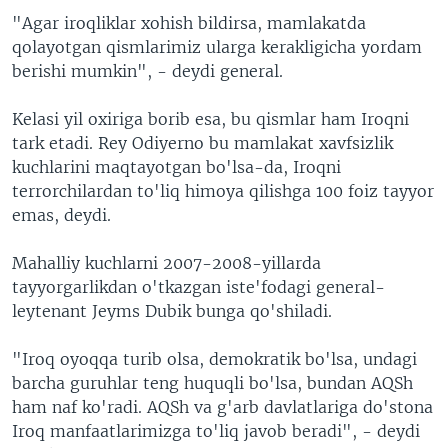
"Agar iroqliklar xohish bildirsa, mamlakatda
qolayotgan qismlarimiz ularga kerakligicha yordam
berishi mumkin", - deydi general.
Kelasi yil oxiriga borib esa, bu qismlar ham Iroqni
tark etadi. Rey Odiyerno bu mamlakat xavfsizlik
kuchlarini maqtayotgan bo'lsa-da, Iroqni
terrorchilardan to'liq himoya qilishga 100 foiz tayyor
emas, deydi.
Mahalliy kuchlarni 2007-2008-yillarda
tayyorgarlikdan o'tkazgan iste'fodagi general-
leytenant Jeyms Dubik bunga qo'shiladi.
"Iroq oyoqqa turib olsa, demokratik bo'lsa, undagi
barcha guruhlar teng huquqli bo'lsa, bundan AQSh
ham naf ko'radi. AQSh va g'arb davlatlariga do'stona
Iroq manfaatlarimizga to'liq javob beradi", - deydi