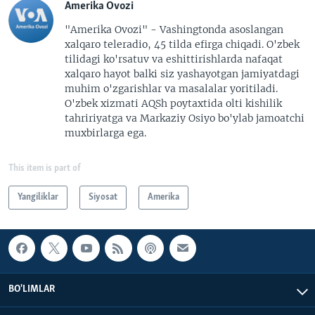
Amerika Ovozi
"Amerika Ovozi" - Vashingtonda asoslangan
xalqaro teleradio, 45 tilda efirga chiqadi. O'zbek
tilidagi ko'rsatuv va eshittirishlarda nafaqat
xalqaro hayot balki siz yashayotgan jamiyatdagi
muhim o'zgarishlar va masalalar yoritiladi.
O'zbek xizmati AQSh poytaxtida olti kishilik
tahririyatga va Markaziy Osiyo bo'ylab jamoatchi
muxbirlarga ega.
This item is part of
Yangiliklar
Siyosat
Amerika
BO'LIMLAR