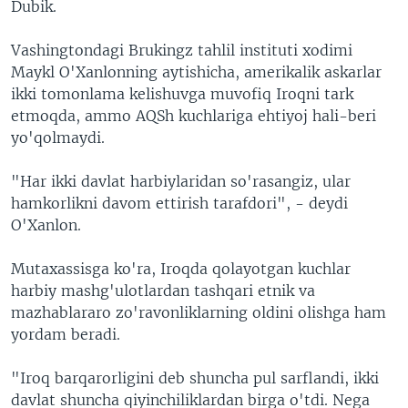
Dubik.
Vashingtondagi Brukingz tahlil instituti xodimi
Maykl O'Xanlonning aytishicha, amerikalik askarlar
ikki tomonlama kelishuvga muvofiq Iroqni tark
etmoqda, ammo AQSh kuchlariga ehtiyoj hali-beri
yo'qolmaydi.
"Har ikki davlat harbiylaridan so'rasangiz, ular
hamkorlikni davom ettirish tarafdori", - deydi
O'Xanlon.
Mutaxassisga ko'ra, Iroqda qolayotgan kuchlar
harbiy mashg'ulotlardan tashqari etnik va
mazhablararo zo'ravonliklarning oldini olishga ham
yordam beradi.
"Iroq barqarorligini deb shuncha pul sarflandi, ikki
davlat shuncha qiyinchiliklardan birga o'tdi. Nega