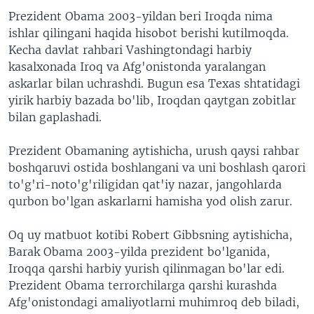
Prezident Obama 2003-yildan beri Iroqda nima
ishlar qilingani haqida hisobot berishi kutilmoqda.
Kecha davlat rahbari Vashingtondagi harbiy
kasalxonada Iroq va Afg'onistonda yaralangan
askarlar bilan uchrashdi. Bugun esa Texas shtatidagi
yirik harbiy bazada bo'lib, Iroqdan qaytgan zobitlar
bilan gaplashadi.
Prezident Obamaning aytishicha, urush qaysi rahbar
boshqaruvi ostida boshlangani va uni boshlash qarori
to'g'ri-noto'g'riligidan qat'iy nazar, jangohlarda
qurbon bo'lgan askarlarni hamisha yod olish zarur.
Oq uy matbuot kotibi Robert Gibbsning aytishicha,
Barak Obama 2003-yilda prezident bo'lganida,
Iroqqa qarshi harbiy yurish qilinmagan bo'lar edi.
Prezident Obama terrorchilarga qarshi kurashda
Afg'onistondagi amaliyotlarni muhimroq deb biladi,