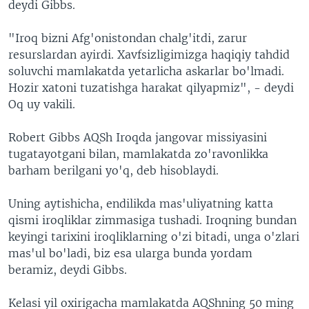
deydi Gibbs.
"Iroq bizni Afg'onistondan chalg'itdi, zarur
resurslardan ayirdi. Xavfsizligimizga haqiqiy tahdid
soluvchi mamlakatda yetarlicha askarlar bo'lmadi.
Hozir xatoni tuzatishga harakat qilyapmiz", - deydi
Oq uy vakili.
Robert Gibbs AQSh Iroqda jangovar missiyasini
tugatayotgani bilan, mamlakatda zo'ravonlikka
barham berilgani yo'q, deb hisoblaydi.
Uning aytishicha, endilikda mas'uliyatning katta
qismi iroqliklar zimmasiga tushadi. Iroqning bundan
keyingi tarixini iroqliklarning o'zi bitadi, unga o'zlari
mas'ul bo'ladi, biz esa ularga bunda yordam
beramiz, deydi Gibbs.
Kelasi yil oxirigacha mamlakatda AQShning 50 ming