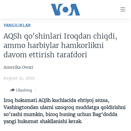
Bosh
sahifaga
boring
Boshiga
YANGILIKLAR
qayting
BOSH SAHIFA
AQSh qo'shinlari Iroqdan chiqdi,
Qidiruvga
AMERIKA
ammo harbiylar hamkorlikni
o'ting
MARKAZIY OSIYO
davom ettirish tarafdori
XALQARO
Amerika Ovozi
VATANDOSHLAR
Avgust 31, 2010
MULTIMEDIA
Ulashing
IJTIMOIY TARMOQLAR
AMERIKA MANZARALARI
Iroq hukumati AQSh kuchlarida ehtiyoj sezsa,
INGLIZ TILI DARSLARI
XALQARO HAYOT
FACEBOOK
Vashingtondan ularni uzoqroq muddatga qoldirishni
so'rashi mumkin, biroq buning uchun Bag'dodda
EDITORIAL
VASHINGTON CHOYXONASI
YOUTUBE
yangi hukumat shakllanishi kerak.
MOBIL-SALOM!
INSTAGRAM
Learning English