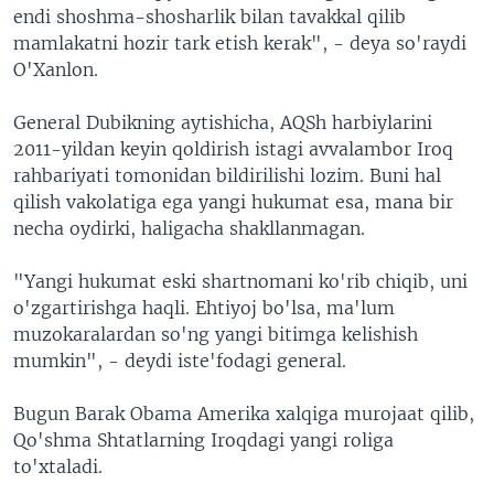
endi shoshma-shosharlik bilan tavakkal qilib
mamlakatni hozir tark etish kerak", - deya so'raydi
O'Xanlon.
General Dubikning aytishicha, AQSh harbiylarini
2011-yildan keyin qoldirish istagi avvalambor Iroq
rahbariyati tomonidan bildirilishi lozim. Buni hal
qilish vakolatiga ega yangi hukumat esa, mana bir
necha oydirki, haligacha shakllanmagan.
"Yangi hukumat eski shartnomani ko'rib chiqib, uni
o'zgartirishga haqli. Ehtiyoj bo'lsa, ma'lum
muzokaralardan so'ng yangi bitimga kelishish
mumkin", - deydi iste'fodagi general.
Bugun Barak Obama Amerika xalqiga murojaat qilib,
Qo'shma Shtatlarning Iroqdagi yangi roliga
to'xtaladi.