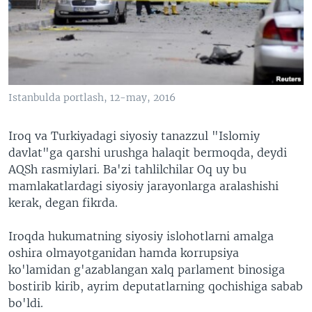
VIDEO
ODNOKLASSNIKI
XABARLAR SURATLARDA
TELEGRAM
TWITTER
SOUNDCLOUD
VOA
Istanbulda portlash, 12-may, 2016
Iroq va Turkiyadagi siyosiy tanazzul "Islomiy
davlat"ga qarshi urushga halaqit bermoqda, deydi
AQSh rasmiylari. Ba'zi tahlilchilar Oq uy bu
mamlakatlardagi siyosiy jarayonlarga aralashishi
kerak, degan fikrda.
Iroqda hukumatning siyosiy islohotlarni amalga
oshira olmayotganidan hamda korrupsiya
ko'lamidan g'azablangan xalq parlament binosiga
bostirib kirib, ayrim deputatlarning qochishiga sabab
bo'ldi.