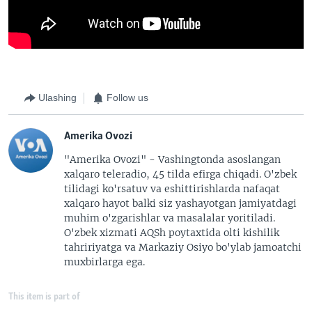
Ulashing
Follow us
Amerika Ovozi
"Amerika Ovozi" - Vashingtonda asoslangan
xalqaro teleradio, 45 tilda efirga chiqadi. O'zbek
tilidagi ko'rsatuv va eshittirishlarda nafaqat
xalqaro hayot balki siz yashayotgan jamiyatdagi
muhim o'zgarishlar va masalalar yoritiladi.
O'zbek xizmati AQSh poytaxtida olti kishilik
tahririyatga va Markaziy Osiyo bo'ylab jamoatchi
muxbirlarga ega.
This item is part of