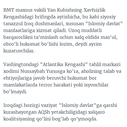
BMT maxsus vakili Yan Kubishning Xavfsizlik
Kengashidagi brifingda aytishicha, bu kabi siyosiy
tanazzul Iroq dushmanlari, xususan "Islomiy davlat"
manfaatlariga xizmat qiladi. Uzoq muddatli
barqarorlikni ta'minlash uchun xalq oldida mas'ul,
obro'li hukumat bo'lishi lozim, deydi ayrim
kuzatuvchilar.
Vashingtondagi "Atlantika Kengashi" tahlil markazi
xodimi Nussaybah Yunusga ko'ra, aholining talab va
ehtiyojlariga javob beruvchi hukumat bor
mamlakatlarda terror harakati yoki isyonchilar
bo'lmaydi.
Iroqdagi hozirgi vaziyat "Islomiy davlat"ga qarshi
kurashayotgan AQSh yetakchiligidagi xalqaro
koalitsiyaning qo'lini bog'lab qo'ymoqda.