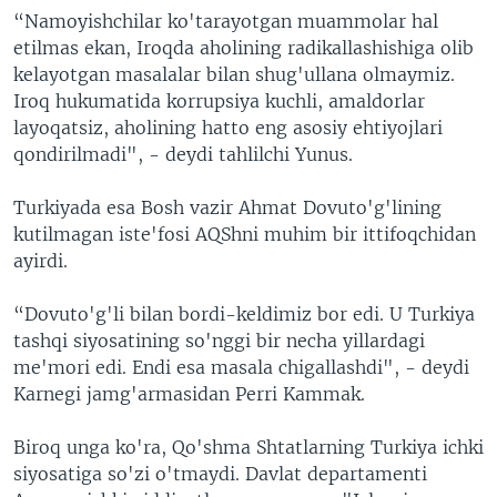
“Namoyishchilar ko'tarayotgan muammolar hal
etilmas ekan, Iroqda aholining radikallashishiga olib
kelayotgan masalalar bilan shug'ullana olmaymiz.
Iroq hukumatida korrupsiya kuchli, amaldorlar
layoqatsiz, aholining hatto eng asosiy ehtiyojlari
qondirilmadi", - deydi tahlilchi Yunus.
Turkiyada esa Bosh vazir Ahmat Dovuto'g'lining
kutilmagan iste'fosi AQShni muhim bir ittifoqchidan
ayirdi.
“Dovuto'g'li bilan bordi-keldimiz bor edi. U Turkiya
tashqi siyosatining so'nggi bir necha yillardagi
me'mori edi. Endi esa masala chigallashdi", - deydi
Karnegi jamg'armasidan Perri Kammak.
Biroq unga ko'ra, Qo'shma Shtatlarning Turkiya ichki
siyosatiga so'zi o'tmaydi. Davlat departamenti