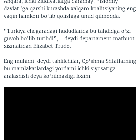
Anqara, ichki ziddiyatlarga qaramay, "Islomiy
davlat"ga qarshi kurashda xalqaro koalitsiyaning eng
yaqin hamkori bo'lib qolishiga umid qilmoqda.
“Turkiya chegaradagi hududlarida bu tahdidga o'zi
guvoh bo'lib turibdi”, - deydi departament matbuot
xizmatidan Elizabet Trudo.
Eng muhimi, deydi tahlilchilar, Qo'shma Shtatlarning
bu mamlakatlardagi yordami ichki siyosatiga
aralashish deya ko'rilmasligi lozim.