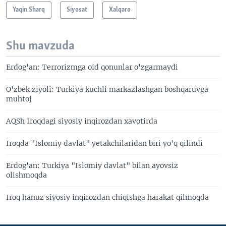
Yaqin Sharq
Siyosat
Xalqaro
Shu mavzuda
Erdog'an: Terrorizmga oid qonunlar o'zgarmaydi
O'zbek ziyoli: Turkiya kuchli markazlashgan boshqaruvga
muhtoj
AQSh Iroqdagi siyosiy inqirozdan xavotirda
Iroqda "Islomiy davlat" yetakchilaridan biri yo'q qilindi
Erdog'an: Turkiya "Islomiy davlat" bilan ayovsiz
olishmoqda
Iroq hanuz siyosiy inqirozdan chiqishga harakat qilmoqda