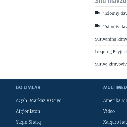
Shu mavzu
"Islomiy davl
"Islomiy dav
Suriyaning kimyo
Iroqning Beyji s
Suriya kimyoviy 
BO'LIMLAR
MULTIMED
AQSh-Markaziy Osiyo
Amerika Ma
Afg'oniston
Video
Yaqin Sharq
Xalqaro ha