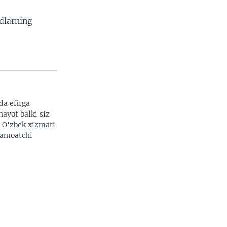
dlarning
da efirga
hayot balki siz
. O'zbek xizmati
 jamoatchi