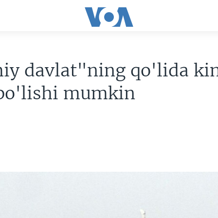
iy davlat"ning qo'lida k
bo'lishi mumkin