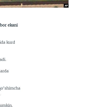
 bor ekani
ida kurd
adi.
larda
 qo'shimcha
.
mumkin.