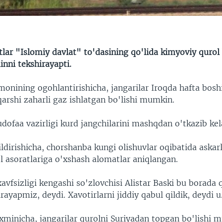
lar "Islomiy davlat" to'dasining qo'lida kimyoviy qurol
nni tekshirayapti.
onining ogohlantirishicha, jangarilar Iroqda hafta bosh
qarshi zaharli gaz ishlatgan bo'lishi mumkin.
ofaa vazirligi kurd jangchilarini mashqdan o'tkazib kel
ildirishicha, chorshanba kungi olishuvlar oqibatida askar
l asoratlariga o'xshash alomatlar aniqlangan.
avfsizligi kengashi so'zlovchisi Alistar Baski bu borada
ayapmiz, deydi. Xavotirlarni jiddiy qabul qildik, deydi u
xminicha, jangarilar qurolni Suriyadan topgan bo'lishi 