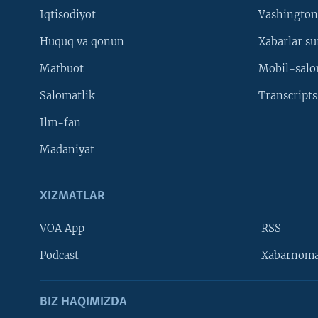
Iqtisodiyot
Vashington
Huquq va qonun
Xabarlar su
Matbuot
Mobil-salo
Salomatlik
Transcripts
Ilm-fan
Madaniyat
XIZMATLAR
VOA App
RSS
Learning English
Podcast
Xabarnom
BIZ HAQIMIZDA