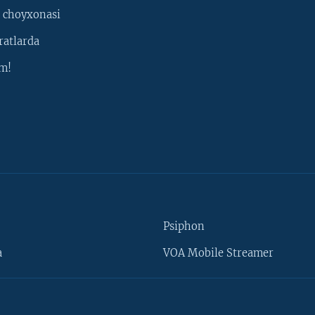
 choyxonasi
ratlarda
m!
Psiphon
a
VOA Mobile Streamer