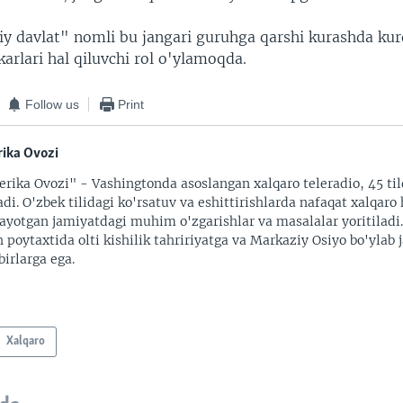
iy davlat" nomli bu jangari guruhga qarshi kurashda kur
rlari hal qiluvchi rol o'ylamoqda.
Follow us
Print
ika Ovozi
rika Ovozi" - Vashingtonda asoslangan xalqaro teleradio, 45 til
adi. O'zbek tilidagi ko'rsatuv va eshittirishlarda nafaqat xalqaro 
ayotgan jamiyatdagi muhim o'zgarishlar va masalalar yoritiladi
 poytaxtida olti kishilik tahririyatga va Markaziy Osiyo bo'ylab
irlarga ega.
Xalqaro