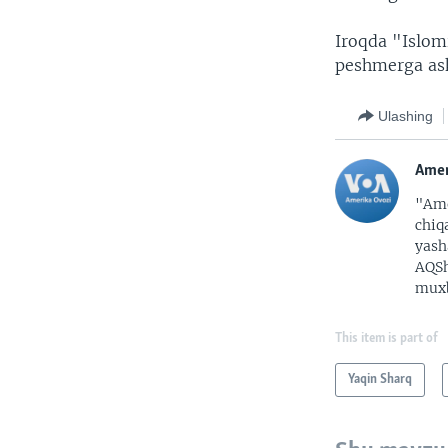
Iroqda "Islom
peshmerga aska
Ulashing
Amer
"Ame
chiq
yash
AQSh
muxb
This item is part of
Yaqin Sharq