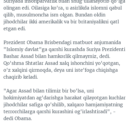
Suriyada insonparvarlik bilan shug'ullanayotib qo'lga
olingan edi. Oilasiga ko'ra, u asirlikda islomni qabul
qilib, musulmoncha ism olgan. Bundan oldin
jihodchilar ikki amerikalik va bir britaniyalikni qatl
etgan edi.
Prezident Obama Brisbendagi matbuot anjumanida
"Islomiy davlat"ga qarshi kurashda Suriya Prezidenti
Bashar Assad bilan hamkorlik qilmaymiz, dedi.
Qo'shma Shtatlar Assad xalq ishonchini yo'qotgan,
o'z xalqini qirmoqda, deya uni iste'foga chiqishga
chaqirib keladi.
"Agar Assad bilan tilimiz bir bo'lsa, uni
hokimiyatdan ag'darishga harakat qilayotgan kuchlar
jihodchilar safiga qo'shilib, xalqaro hamjamiyatning
terrorchilarga qarshi kurashini og'irlashtiradi", -
dedi Obama.