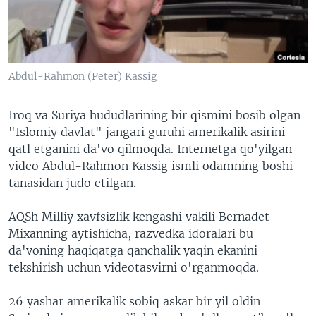
VIDEO
ODNOKLASSNIKI
XABARLAR SURATLARDA
TELEGRAM
TWITTER
Abdul-Rahmon (Peter) Kassig
SOUNDCLOUD
VOA
Iroq va Suriya hududlarining bir qismini bosib olgan
"Islomiy davlat" jangari guruhi amerikalik asirini
qatl etganini da'vo qilmoqda. Internetga qo'yilgan
video Abdul-Rahmon Kassig ismli odamning boshi
tanasidan judo etilgan.
AQSh Milliy xavfsizlik kengashi vakili Bernadet
Mixanning aytishicha, razvedka idoralari bu
da'voning haqiqatga qanchalik yaqin ekanini
tekshirish uchun videotasvirni o'rganmoqda.
26 yashar amerikalik sobiq askar bir yil oldin