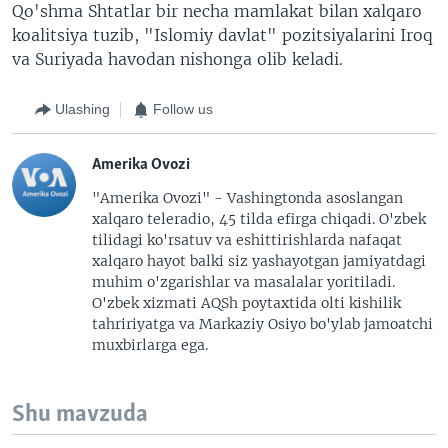
Qo'shma Shtatlar bir necha mamlakat bilan xalqaro
koalitsiya tuzib, "Islomiy davlat" pozitsiyalarini Iroq
va Suriyada havodan nishonga olib keladi.
Ulashing
Follow us
Amerika Ovozi
"Amerika Ovozi" - Vashingtonda asoslangan
xalqaro teleradio, 45 tilda efirga chiqadi. O'zbek
tilidagi ko'rsatuv va eshittirishlarda nafaqat
xalqaro hayot balki siz yashayotgan jamiyatdagi
muhim o'zgarishlar va masalalar yoritiladi.
O'zbek xizmati AQSh poytaxtida olti kishilik
tahririyatga va Markaziy Osiyo bo'ylab jamoatchi
muxbirlarga ega.
Shu mavzuda