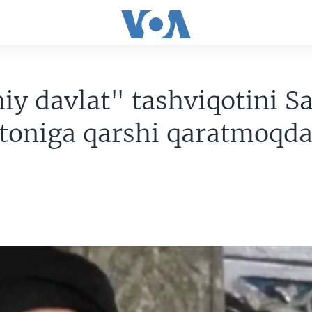
iy davlat" tashviqotini S
toniga qarshi qaratmoqd