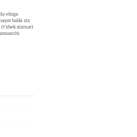
da efirga
hayot balki siz
. O'zbek xizmati
 jamoatchi