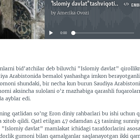
"Islomiy davlat" tashviqotini Saudiya Arabistoniga qarshi qaratmoqda
EMB
by
Amerika Ovozi
No media source currently available
0:00
EMBED
arni bid'atchilar deb biluvchi "Islomiy davlat" qirollikn
diya Arabistonida bemalol yashashga imkon berayotganli
tomoni shundaki, bir necha kun burun Saudiya Arabistoni
imomi aksincha sulolani o'z mazhabiga qarashli fuqarolar
a ayblar edi.
ng qatlidan so'ng Eron diniy rahbarlari bu ishi uchun qi
a xitob qildi. Qatl etilgan 47 odamdan 43 tasining sunniy
 "Islomiy davlat" mamlakat ichidagi tarafdorlarini asos
dorlik gumoni bilan qamalganlar saqlanayotgan ikki q