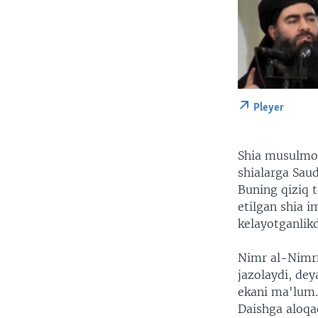
Pleyer
Shia musulmonl
shialarga Sau
Buning qiziq 
etilgan shia 
kelayotganlikd
Nimr al-Nimrni
jazolaydi, dey
ekani ma'lum.
Daishga aloqa