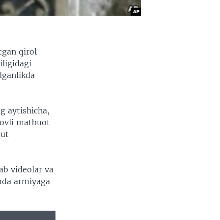
tgan qirol
iligidagi
lganlikda
g aytishicha,
rovli matbuot
tut
lab videolar va
amda armiyaga