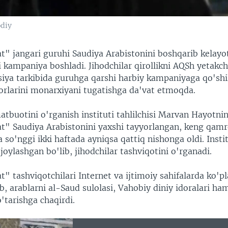
odiy
t" jangari guruhi Saudiya Arabistonini boshqarib kelayo
i kampaniya boshladi. Jihodchilar qirollikni AQSh yetakch
tsiya tarkibida guruhga qarshi harbiy kampaniyaga qo'shi
dorlarini monarxiyani tugatishga da'vat etmoqda.
tbuotini o'rganish instituti tahlilchisi Marvan Hayotnin
at" Saudiya Arabistonini yaxshi tayyorlangan, keng qam
so'nggi ikki haftada ayniqsa qattiq nishonga oldi. Insti
oylashgan bo'lib, jihodchilar tashviqotini o'rganadi.
t" tashviqotchilari Internet va ijtimoiy sahifalarda ko'p
ib, arablarni al-Saud sulolasi, Vahobiy diniy idoralari h
'tarishga chaqirdi.