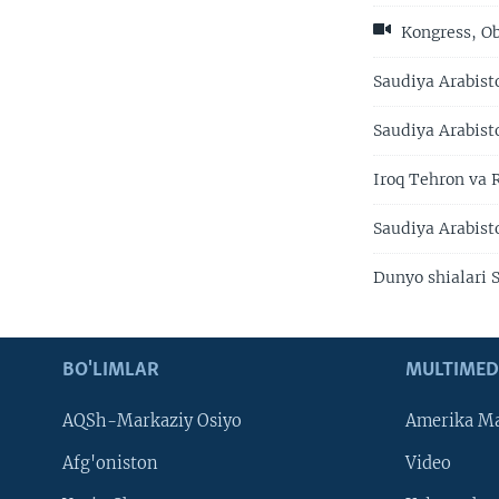
Kongress, Ob
Saudiya Arabisto
Saudiya Arabist
Iroq Tehron va R
Saudiya Arabist
Dunyo shialari 
BO'LIMLAR
MULTIMED
AQSh-Markaziy Osiyo
Amerika Ma
Afg'oniston
Video