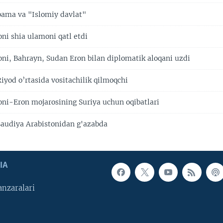
ama va "Islomiy davlat"
ni shia ulamoni qatl etdi
oni, Bahrayn, Sudan Eron bilan diplomatik aloqani uzdi
iyod o’rtasida vositachilik qilmoqchi
oni-Eron mojarosining Suriya uchun oqibatlari
Saudiya Arabistonidan g'azabda
IA
nzaralari