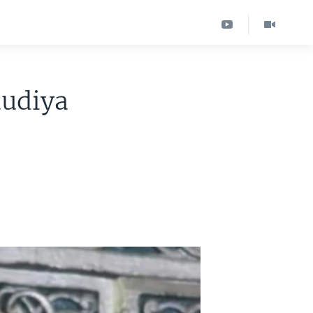
audiya
a