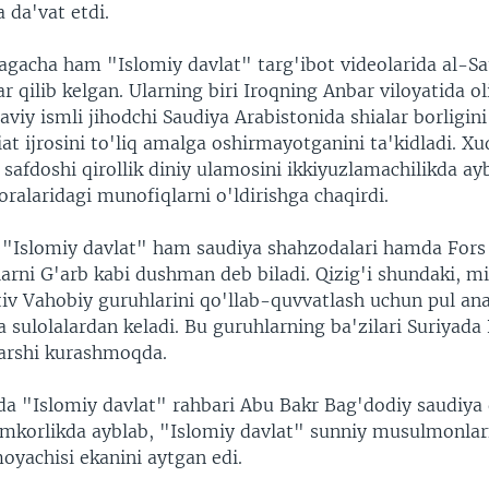
 da'vat etdi.
agacha ham "Islomiy davlat" targ'ibot videolarida al-Sa
r qilib kelgan. Ularning biri Iroqning Anbar viloyatida ol
aviy ismli jihodchi Saudiya Arabistonida shialar borligini
t ijrosini to'liq amalga oshirmayotganini ta'kidladi. Xu
safdoshi qirollik diniy ulamosini ikkiyuzlamachilikda ay
 oralaridagi munofiqlarni o'ldirishga chaqirdi.
 "Islomiy davlat" ham saudiya shahzodalari hamda Fors 
larni G'arb kabi dushman deb biladi. Qizig'i shundaki, m
tiv Vahobiy guruhlarini qo'llab-quvvatlash uchun pul an
 sulolalardan keladi. Bu guruhlarning ba'zilari Suriyada
arshi kurashmoqda.
a "Islomiy davlat" rahbari Abu Bakr Bag'dodiy saudiya q
amkorlikda ayblab, "Islomiy davlat" sunniy musulmonla
oyachisi ekanini aytgan edi.