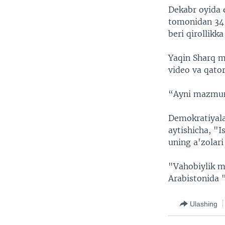
Dekabr oyida 
tomonidan 34 
beri qirollikk
Yaqin Sharq ma
video va qator
“Ayni mazmund
Demokratiyala
aytishicha, "I
uning a'zolari
"Vahobiylik m
Arabistonida 
Ulashing