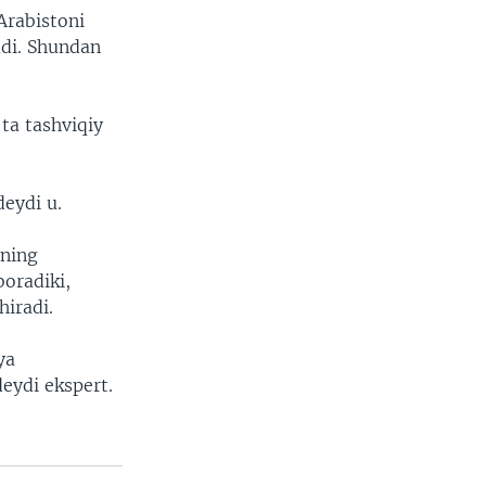
Arabistoni
adi. Shundan
 ta tashviqiy
eydi u.
rning
boradiki,
hiradi.
ya
eydi ekspert.