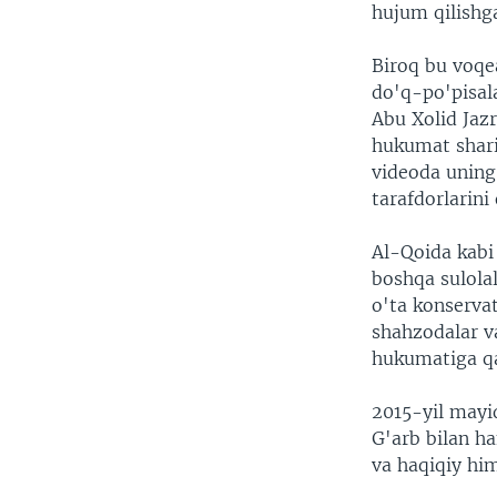
hujum qilishga
Biroq bu voqe
do'q-po'pisala
Abu Xolid Jazr
hukumat sharia
videoda uning 
tarafdorlarini
Al-Qoida kabi
boshqa sulola
o'ta konserva
shahzodalar va
hukumatiga q
2015-yil mayid
G'arb bilan h
va haqiqiy him