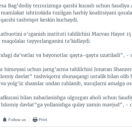
esa Bag'dodiy terrorizmga qarshi kurash uchun Saudiya 
mamlakat ishtirokida tuzilgan harbiy koalitsiyani qoral
a qarshi tashviqot keskin kuchaydi.
tbuotini o'rganish instituti tahlilchisi Marvan Hayot 15
 maqolalar tayyorlanganini ta'kidlaydi.
agi da'vatlar va bayonotlar qayta-qayta uzatiladi", - d
r himoyasi uchun jamg'arma tahlilchisi Jonatan Shanze
slomiy davlat" tashviqotni shunaqangi ustalik bilan olib 
 va yolg'iz shaxslar undan ruhlanib, xurujlarni amalga os
afkurasi bilan zaharlanishga ulgurgan aholi uchun Saudi
"Islomiy davlat"ga yollanishga qulay zamin mavjud", - d
Follow us
Print