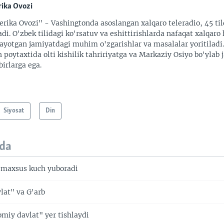
ika Ovozi
rika Ovozi" - Vashingtonda asoslangan xalqaro teleradio, 45 til
adi. O'zbek tilidagi ko'rsatuv va eshittirishlarda nafaqat xalqaro 
ayotgan jamiyatdagi muhim o'zgarishlar va masalalar yoritiladi
 poytaxtida olti kishilik tahririyatga va Markaziy Osiyo bo'ylab
irlarga ega.
Siyosat
Din
da
 maxsus kuch yuboradi
lat" va G'arb
miy davlat" yer tishlaydi