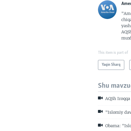
Amer
"Ame
chiq
yash
AQSh
muxb
This item is part of
Yaqin Sharq
Shu mavzu
AQSh Iroqqa
"Islomiy dav
Obama: "Islo