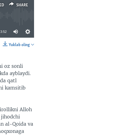
ED
SHARE
3:52
Yuklab oling
SHARE
i oz sonli
kda ayblaydi.
da qatl
ni kamsitib
rollikni Alloh
 jihodchi
an al-Qoida va
amoqxonaga