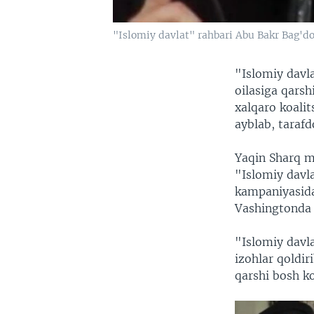
"Islomiy davlat" rahbari Abu Bakr Bag'd
"Islomiy davla
oilasiga qarsh
xalqaro koali
ayblab, taraf
Yaqin Sharq ma
"Islomiy davl
kampaniyasida 
Vashingtonda j
"Islomiy davla
izohlar qoldir
qarshi bosh ko