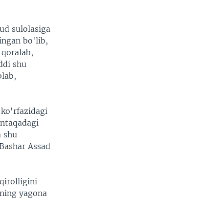
ud sulolasiga
ingan bo'lib,
 qoralab,
ddi shu
blab,
ko'rfazidagi
intaqadagi
a shu
 Bashar Assad
irolligini
rning yagona