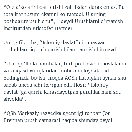
“O’z a’zolarini qatl etishi zaiflikdan darak emas. Bu
totalitar tuzum ekanini ko’rsatadi. Ularning
boshqaruv usuli shu”, - deydi Urushlarni o’rganish
institutidan Kristofer Harmer.
Uning fikricha, “Islomiy davlat”ni muayyan
hududdan siqib chiqarish bilan ham ish bitmaydi.
“Ular qo’lbola bombalar, turli portlovchi moslalamar
va suiqasd xurujlaridan mohirona foydalanadi.
Yodingizda bo’lsa, Iroqda AQSh harbiylari aynan shu
sabab ancha jabr ko’rgan edi. Hozir “Islomiy
davlat”ga qarshi kurashayotgan guruhlar ham shu
ahvolda”.
AQSh Markaziy razvedka agentligi rahbari Jon
Brennan urush samarasi haqida shunday deydi: