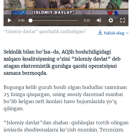
VIDEO
ODNOKLASSNIKI
XABARLAR SURATLARDA
TELEGRAM
0:00
3:10
TWITTER
"Islomiy davlat" qanchalik zaiflashgan?
Yuklab oling
SOUNDCLOUD
VOA
Sekinlik bilan bo’lsa-da, AQSh boshchiligidagi
xalqaro koalitsiyaning o’zini “Islomiy davlat” deb
atagan ekstremistik guruhga qarshi operatsiyasi
samara bermoqda.
Bugunga kelib guruh bosib olgan hududlar taxminan
25 foizga qisqargan, uning asosiy daromad manbai
bo’lib kelgan neft konlari havo hujumlarida yo’q
qilingan.
“Islomiy davlat”dan shahar-qishloqlar tortib olingan
joylarda shodiyonalarni ko’rish mumkin. Terrorizm