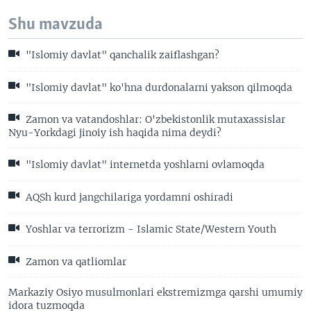
Shu mavzuda
"Islomiy davlat" qanchalik zaiflashgan?
"Islomiy davlat" ko'hna durdonalarni yakson qilmoqda
Zamon va vatandoshlar: O'zbekistonlik mutaxassislar
Nyu-Yorkdagi jinoiy ish haqida nima deydi?
"Islomiy davlat" internetda yoshlarni ovlamoqda
AQSh kurd jangchilariga yordamni oshiradi
Yoshlar va terrorizm - Islamic State/Western Youth
Zamon va qatliomlar
Markaziy Osiyo musulmonlari ekstremizmga qarshi umumiy
idora tuzmoqda