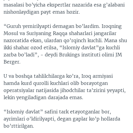
masalasi bo’yicha ekspertlar nazarida esa g’alabani
nishonlaydigan payt emas hozir.
“Guruh yemirilyapti demagan bo’lardim. Iroqning
Mosul va Suriyaning Raqqa shaharlari jangarilar
nazoratida ekan, ulardan qo’rqinch kuchli. Mana shu
ikki shahar ozod etilsa, “Islomiy davlat”ga kuchli
zarba bo’ladi”, - deydi Brukings instituti olimi JM
Berger.
U va boshqa tahlilchilarga ko’ra, Iroq armiyasi
hamda kurd qurolli kuchlari olib borayotgan
operatsiyalar natijasida jihodchilar ta’zirini yeyapti,
lekin yengiladigan darajada emas.
“Islomiy davlat” safini tark etayotganlar bor,
ayrimlari o’ldirilyapti, degan gaplar ko’p hollarda
bo’rttirilgan.