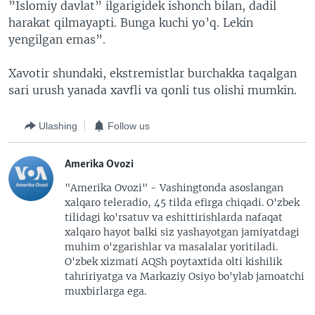
”Islomiy davlat” ilgarigidek ishonch bilan, dadil
harakat qilmayapti. Bunga kuchi yo’q. Lekin
yengilgan emas”.
Xavotir shundaki, ekstremistlar burchakka taqalgan
sari urush yanada xavfli va qonli tus olishi mumkin.
Ulashing
Follow us
Amerika Ovozi
"Amerika Ovozi" - Vashingtonda asoslangan
xalqaro teleradio, 45 tilda efirga chiqadi. O'zbek
tilidagi ko'rsatuv va eshittirishlarda nafaqat
xalqaro hayot balki siz yashayotgan jamiyatdagi
muhim o'zgarishlar va masalalar yoritiladi.
O'zbek xizmati AQSh poytaxtida olti kishilik
tahririyatga va Markaziy Osiyo bo'ylab jamoatchi
muxbirlarga ega.