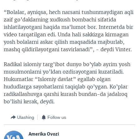
“Bolalar, ayniqsa, hech narsani tushunmaydigan aqli
zaif go’daklarning xudkush bombachi sifatida
ishlatilayotgani haqida ma’lumot bor. Internetda bir
video tarqatilgan edi. Unda hali sakkizga kirmagan
yosh bolalarni askar qilish maqsadida majburlab,
mashq qildirilayotgani tasvirlanadi”, - deydi Vinter.
Radikal islomiy targ’ibot dunyo bo’ylab ayrim yosh
musulmonlarni yo’ldan ozdirayotgani kuzatiladi.
Hukumatlar “Islomiy davlat” egallab olgan
hududlarga sayohatlarni taqiqlab qo’ygan. Ko’plar
radikallashuvga qarshi kurash bundan-da jadalroq
bo’lishi kerak, deydi.
Ulashing
Follow us
Amerika Ovozi