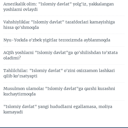
Amerikalik olim: "Islomiy davlat" yolg'iz, yakkalangan
yoshlarni ovlaydi
Vahshiyliklar "Islomiy davlat" tarafdorlari kamayishiga
hissa qo'shmoqda
Nyu-Yorkda o'zbek yigitlar terrorizmda ayblanmoqda
AQSh yoshlarni "Islomiy davlat"ga qo'shilishdan to'xtata
oladimi?
Tahlilchilar: "Islomiy davlat" o'zini oxirzamon lashkari
qilib ko'rsatyapti
Musulmon ulamolar "Islomiy davlat"ga qarshi kurashni
kuchaytirmoqda
"Islomiy davlat" yangi hududlarni egallamasa, moliya
kamayadi