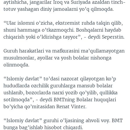
aytishicha, jangarilar Iroq va Suriyada azaldan tinch-
totuv yashagan diniy jamoalarni yo’q qilmoqda.
“Ular islomni o’zicha, ekstremist ruhda talqin qilib,
shuni hammaga o’tkazmoqchi. Boshqalarni haydab
chiqarish yoki o’ldirishga tayyor”, - deydi Seperstin.
Guruh harakatlari va mafkurasini ma’qullamayotgan
musulmonlar, ayollar va yosh bolalar nishonga
olinmoqda.
“Islomiy davlat” to’dasi nazorat qilayotgan ko’p
hududlarda ozchilik guruhlarga mansub bolalar
ushlanib, bozorlarda narxi yozib qo’yilib, qullikka
sotilmoqda”, - deydi BMTning Bolalar huquqlari
bo’yicha qo’mitasidan Renat Vinter.
“Islomiy davlat” guruhi o’ljasining ahvoli voy. BMT
bunga bag’ishlab hisobot chiqardi.