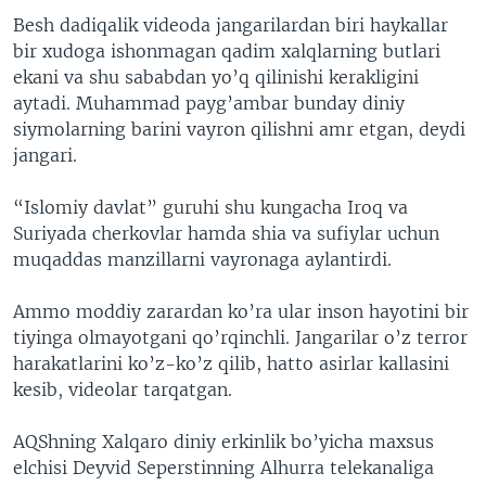
Besh dadiqalik videoda jangarilardan biri haykallar
bir xudoga ishonmagan qadim xalqlarning butlari
ekani va shu sababdan yo’q qilinishi kerakligini
aytadi. Muhammad payg’ambar bunday diniy
siymolarning barini vayron qilishni amr etgan, deydi
jangari.
“Islomiy davlat” guruhi shu kungacha Iroq va
Suriyada cherkovlar hamda shia va sufiylar uchun
muqaddas manzillarni vayronaga aylantirdi.
Ammo moddiy zarardan ko’ra ular inson hayotini bir
tiyinga olmayotgani qo’rqinchli. Jangarilar o’z terror
harakatlarini ko’z-ko’z qilib, hatto asirlar kallasini
kesib, videolar tarqatgan.
AQShning Xalqaro diniy erkinlik bo’yicha maxsus
elchisi Deyvid Seperstinning Alhurra telekanaliga