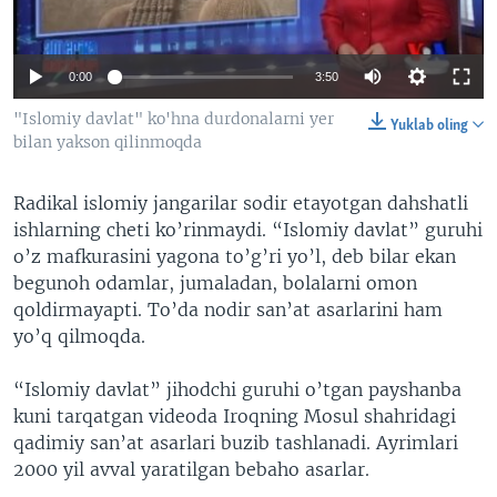
VIDEO
ODNOKLASSNIKI
XABARLAR SURATLARDA
TELEGRAM
0:00
3:50
TWITTER
"Islomiy davlat" ko'hna durdonalarni yer
Yuklab oling
SOUNDCLOUD
VOA
bilan yakson qilinmoqda
Radikal islomiy jangarilar sodir etayotgan dahshatli
ishlarning cheti ko’rinmaydi. “Islomiy davlat” guruhi
o’z mafkurasini yagona to’g’ri yo’l, deb bilar ekan
begunoh odamlar, jumaladan, bolalarni omon
qoldirmayapti. To’da nodir san’at asarlarini ham
yo’q qilmoqda.
“Islomiy davlat” jihodchi guruhi o’tgan payshanba
kuni tarqatgan videoda Iroqning Mosul shahridagi
qadimiy san’at asarlari buzib tashlanadi. Ayrimlari
2000 yil avval yaratilgan bebaho asarlar.