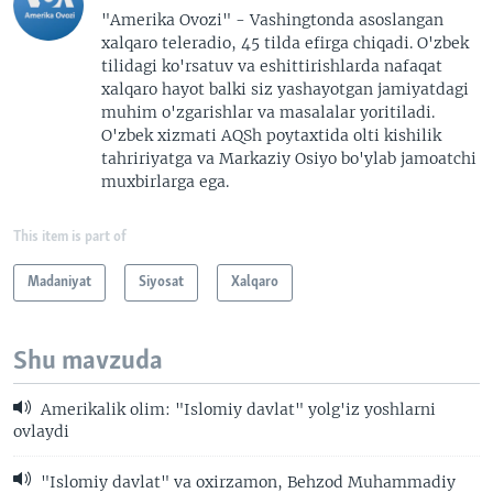
"Amerika Ovozi" - Vashingtonda asoslangan
xalqaro teleradio, 45 tilda efirga chiqadi. O'zbek
tilidagi ko'rsatuv va eshittirishlarda nafaqat
xalqaro hayot balki siz yashayotgan jamiyatdagi
muhim o'zgarishlar va masalalar yoritiladi.
O'zbek xizmati AQSh poytaxtida olti kishilik
tahririyatga va Markaziy Osiyo bo'ylab jamoatchi
muxbirlarga ega.
This item is part of
Madaniyat
Siyosat
Xalqaro
Shu mavzuda
Amerikalik olim: "Islomiy davlat" yolg'iz yoshlarni
ovlaydi
"Islomiy davlat" va oxirzamon, Behzod Muhammadiy