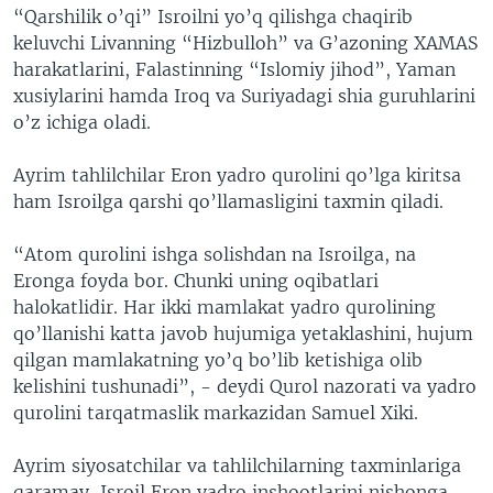
“Qarshilik o’qi” Isroilni yo’q qilishga chaqirib
keluvchi Livanning “Hizbulloh” va G’azoning XAMAS
harakatlarini, Falastinning “Islomiy jihod”, Yaman
xusiylarini hamda Iroq va Suriyadagi shia guruhlarini
o’z ichiga oladi.
Ayrim tahlilchilar Eron yadro qurolini qo’lga kiritsa
ham Isroilga qarshi qo’llamasligini taxmin qiladi.
“Atom qurolini ishga solishdan na Isroilga, na
Eronga foyda bor. Chunki uning oqibatlari
halokatlidir. Har ikki mamlakat yadro qurolining
qo’llanishi katta javob hujumiga yetaklashini, hujum
qilgan mamlakatning yo’q bo’lib ketishiga olib
kelishini tushunadi”, - deydi Qurol nazorati va yadro
qurolini tarqatmaslik markazidan Samuel Xiki.
Ayrim siyosatchilar va tahlilchilarning taxminlariga
qaramay, Isroil Eron yadro inshootlarini nishonga