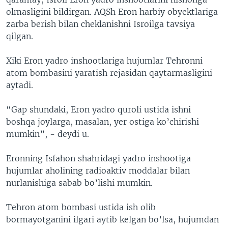
olmasligini bildirgan. AQSh Eron harbiy obyektlariga
zarba berish bilan cheklanishni Isroilga tavsiya
qilgan.
Xiki Eron yadro inshootlariga hujumlar Tehronni
atom bombasini yaratish rejasidan qaytarmasligini
aytadi.
“Gap shundaki, Eron yadro quroli ustida ishni
boshqa joylarga, masalan, yer ostiga ko’chirishi
mumkin”, - deydi u.
Eronning Isfahon shahridagi yadro inshootiga
hujumlar aholining radioaktiv moddalar bilan
nurlanishiga sabab bo’lishi mumkin.
Tehron atom bombasi ustida ish olib
bormayotganini ilgari aytib kelgan bo’lsa, hujumdan