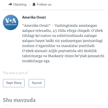
Ulashing
Follow us
Amerika Ovozi
"Amerika Ovozi" - Vashingtonda asoslangan
xalqaro teleradio, 45 tilda efirga chiqadi. O'zbek
tilidagi ko'rsatuv va eshittirishlarda nafaqat
xalqaro hayot balki siz yashayotgan jamiyatdagi
muhim o'zgarishlar va masalalar yoritiladi.
O'zbek xizmati AQSh poytaxtida olti kishilik
tahririyatga va Markaziy Osiyo bo'ylab jamoatchi
muxbirlarga ega.
This item is part of
Yaqin Sharq
Siyosat
Shu mavzuda