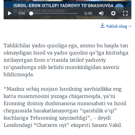
0:00
11:06
Yuklab oling
Tahlilchilar yadro quroliga ega, ammo bu haqda tan
olmaydigan Isroil va yadro qurolini qo’lga kiritishga
intilayotgan Eron o’rtasida ixtilof yadroviy
to’qnashuvga olib kelishi mumkinligidan xavotir
bildirmoqda.
“Mazkur ochiq mojaro Isroilning xavfsizlikka eng
katta muammosini yuzaga chiqarmoqda, ya’ni
Eronning doimiy dushmanona munosabati va Isroil
chegarasida harakatlanayotgan “qarshilik o’qi”
kuchlariga Tehronning xayrixohligi”, - deydi
Londondagi “Chatxem uyi” eksperti Sanam Vakil.