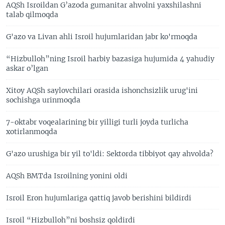
AQSh Isroildan G’azoda gumanitar ahvolni yaxshilashni
talab qilmoqda
G'azo va Livan ahli Isroil hujumlaridan jabr ko'rmoqda
“Hizbulloh”ning Isroil harbiy bazasiga hujumida 4 yahudiy
askar o’lgan
Xitoy AQSh saylovchilari orasida ishonchsizlik urug'ini
sochishga urinmoqda
7-oktabr voqealarining bir yilligi turli joyda turlicha
xotirlanmoqda
G'azo urushiga bir yil to'ldi: Sektorda tibbiyot qay ahvolda?
AQSh BMTda Isroilning yonini oldi
Isroil Eron hujumlariga qattiq javob berishini bildirdi
Isroil “Hizbulloh”ni boshsiz qoldirdi