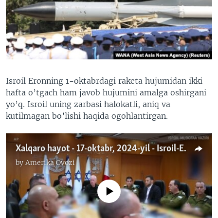
VIDEO
ODNOKLASSNIKI
XABARLAR SURATLARDA
TELEGRAM
TWITTER
SOUNDCLOUD
VOA
Isroil Eronning 1-oktabrdagi raketa hujumidan ikki
hafta o’tgach ham javob hujumini amalga oshirgani
yo’q. Isroil uning zarbasi halokatli, aniq va
kutilmagan bo’lishi haqida ogohlantirgan.
Xalqaro hayot - 17-oktabr, 2024-yil - Isroil-Eron yadroviy to’qnashuvining ehtimoli qanday?
by
Amerika Ovozi
No media source currently available