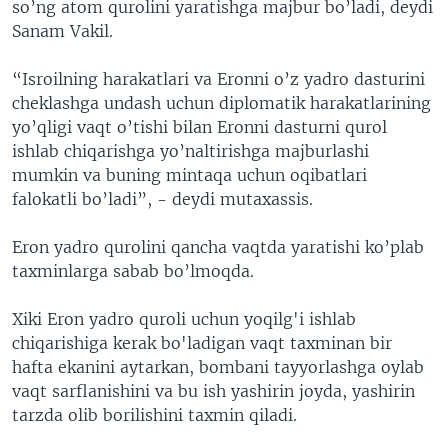
so’ng atom qurolini yaratishga majbur bo’ladi, deydi
Sanam Vakil.
“Isroilning harakatlari va Eronni o’z yadro dasturini
cheklashga undash uchun diplomatik harakatlarining
yo’qligi vaqt o’tishi bilan Eronni dasturni qurol
ishlab chiqarishga yo’naltirishga majburlashi
mumkin va buning mintaqa uchun oqibatlari
falokatli bo’ladi”, - deydi mutaxassis.
Eron yadro qurolini qancha vaqtda yaratishi ko’plab
taxminlarga sabab bo’lmoqda.
Xiki Eron yadro quroli uchun yoqilg'i ishlab
chiqarishiga kerak bo'ladigan vaqt taxminan bir
hafta ekanini aytarkan, bombani tayyorlashga oylab
vaqt sarflanishini va bu ish yashirin joyda, yashirin
tarzda olib borilishini taxmin qiladi.