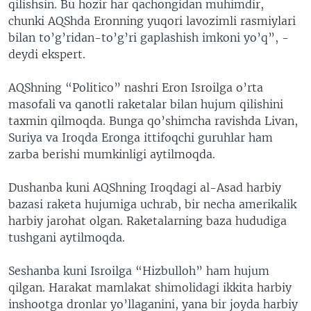
qilishsin. Bu hozir har qachongidan muhimdir,
chunki AQShda Eronning yuqori lavozimli rasmiylari
bilan to’g’ridan-to’g’ri gaplashish imkoni yo’q”, -
deydi ekspert.
AQShning “Politico” nashri Eron Isroilga o’rta
masofali va qanotli raketalar bilan hujum qilishini
taxmin qilmoqda. Bunga qo’shimcha ravishda Livan,
Suriya va Iroqda Eronga ittifoqchi guruhlar ham
zarba berishi mumkinligi aytilmoqda.
Dushanba kuni AQShning Iroqdagi al-Asad harbiy
bazasi raketa hujumiga uchrab, bir necha amerikalik
harbiy jarohat olgan. Raketalarning baza hududiga
tushgani aytilmoqda.
Seshanba kuni Isroilga “Hizbulloh” ham hujum
qilgan. Harakat mamlakat shimolidagi ikkita harbiy
inshootga dronlar yo’llaganini, yana bir joyda harbiy