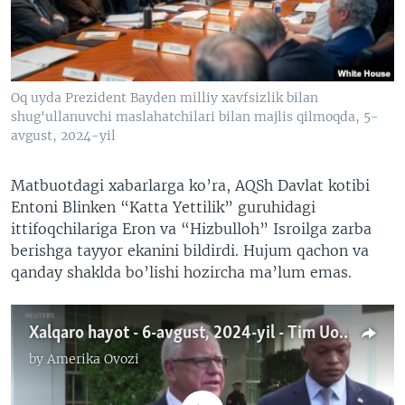
VIDEO
ODNOKLASSNIKI
XABARLAR SURATLARDA
TELEGRAM
TWITTER
Oq uyda Prezident Bayden milliy xavfsizlik bilan
SOUNDCLOUD
VOA
shug'ullanuvchi maslahatchilari bilan majlis qilmoqda, 5-
avgust, 2024-yil
Matbuotdagi xabarlarga ko’ra, AQSh Davlat kotibi
Entoni Blinken “Katta Yettilik” guruhidagi
ittifoqchilariga Eron va “Hizbulloh” Isroilga zarba
berishga tayyor ekanini bildirdi. Hujum qachon va
qanday shaklda bo’lishi hozircha ma’lum emas.
Xalqaro hayot - 6-avgust, 2024-yil - Tim Uolz - vitse-prezidentlikka nomzod
by
Amerika Ovozi
No media source currently available