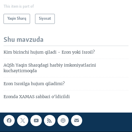
This item is part of
Yaqin Sharq
Siyosat
Shu mavzuda
Kim birinchi hujum qiladi - Eron yoki Isroil?
AQSh Yaqin Sharqdagi harbiy imkoniyatlarini
kuchaytirmoqda
Eron Isroilga hujum qiladimi?
Eronda XAMAS rahbari o'ldirildi