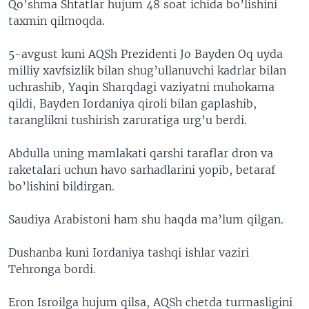
Qo’shma Shtatlar hujum 48 soat ichida bo’lishini
taxmin qilmoqda.
5-avgust kuni AQSh Prezidenti Jo Bayden Oq uyda
milliy xavfsizlik bilan shug’ullanuvchi kadrlar bilan
uchrashib, Yaqin Sharqdagi vaziyatni muhokama
qildi, Bayden Iordaniya qiroli bilan gaplashib,
taranglikni tushirish zaruratiga urg’u berdi.
Abdulla uning mamlakati qarshi taraflar dron va
raketalari uchun havo sarhadlarini yopib, betaraf
bo’lishini bildirgan.
Saudiya Arabistoni ham shu haqda ma’lum qilgan.
Dushanba kuni Iordaniya tashqi ishlar vaziri
Tehronga bordi.
Eron Isroilga hujum qilsa, AQSh chetda turmasligini