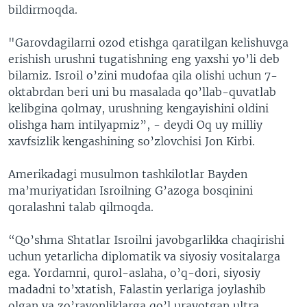
bildirmoqda.
"Garovdagilarni ozod etishga qaratilgan kelishuvga
erishish urushni tugatishning eng yaxshi yo’li deb
bilamiz. Isroil o’zini mudofaa qila olishi uchun 7-
oktabrdan beri uni bu masalada qo’llab-quvatlab
kelibgina qolmay, urushning kengayishini oldini
olishga ham intilyapmiz”, - deydi Oq uy milliy
xavfsizlik kengashining so’zlovchisi Jon Kirbi.
Amerikadagi musulmon tashkilotlar Bayden
ma’muriyatidan Isroilning G’azoga bosqinini
qoralashni talab qilmoqda.
“Qo’shma Shtatlar Isroilni javobgarlikka chaqirishi
uchun yetarlicha diplomatik va siyosiy vositalarga
ega. Yordamni, qurol-aslaha, o’q-dori, siyosiy
madadni to’xtatish, Falastin yerlariga joylashib
olgan va zo’ravonliklarga qo’l urayotgan ultra