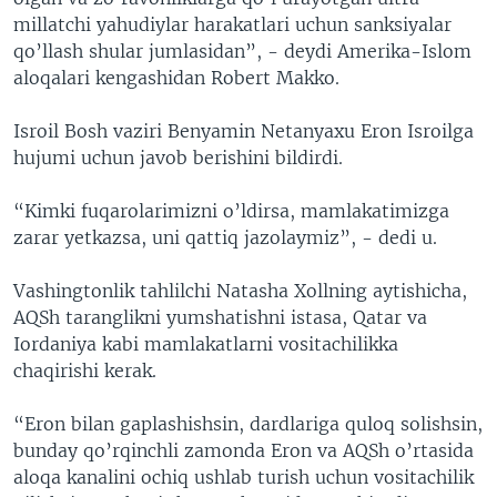
millatchi yahudiylar harakatlari uchun sanksiyalar
qo’llash shular jumlasidan”, - deydi Amerika-Islom
aloqalari kengashidan Robert Makko.
Isroil Bosh vaziri Benyamin Netanyaxu Eron Isroilga
hujumi uchun javob berishini bildirdi.
“Kimki fuqarolarimizni o’ldirsa, mamlakatimizga
zarar yetkazsa, uni qattiq jazolaymiz”, - dedi u.
Vashingtonlik tahlilchi Natasha Xollning aytishicha,
AQSh taranglikni yumshatishni istasa, Qatar va
Iordaniya kabi mamlakatlarni vositachilikka
chaqirishi kerak.
“Eron bilan gaplashishsin, dardlariga quloq solishsin,
bunday qo’rqinchli zamonda Eron va AQSh o’rtasida
aloqa kanalini ochiq ushlab turish uchun vositachilik