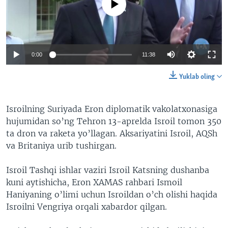
0:00
11:38
Yuklab oling
Isroilning Suriyada Eron diplomatik vakolatxonasiga
hujumidan so’ng Tehron 13-aprelda Isroil tomon 350
ta dron va raketa yo’llagan. Aksariyatini Isroil, AQSh
va Britaniya urib tushirgan.
Isroil Tashqi ishlar vaziri Isroil Katsning dushanba
kuni aytishicha, Eron XAMAS rahbari Ismoil
Haniyaning o’limi uchun Isroildan o’ch olishi haqida
Isroilni Vengriya orqali xabardor qilgan.