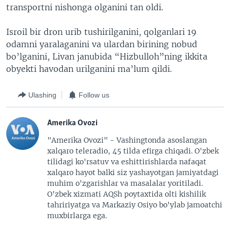
transportni nishonga olganini tan oldi.
Isroil bir dron urib tushirilganini, qolganlari 19
odamni yaralaganini va ulardan birining nobud
bo’lganini, Livan janubida “Hizbulloh”ning ikkita
obyekti havodan urilganini ma’lum qildi.
Ulashing
Follow us
Amerika Ovozi
"Amerika Ovozi" - Vashingtonda asoslangan
xalqaro teleradio, 45 tilda efirga chiqadi. O'zbek
tilidagi ko'rsatuv va eshittirishlarda nafaqat
xalqaro hayot balki siz yashayotgan jamiyatdagi
muhim o'zgarishlar va masalalar yoritiladi.
O'zbek xizmati AQSh poytaxtida olti kishilik
tahririyatga va Markaziy Osiyo bo'ylab jamoatchi
muxbirlarga ega.