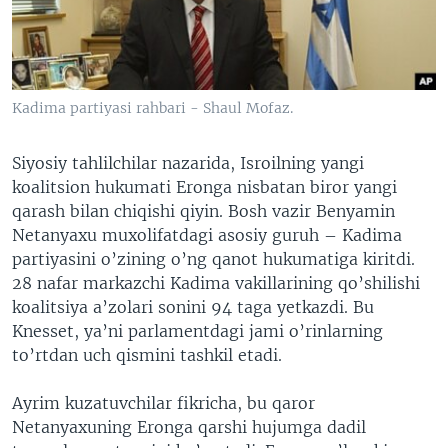
VIDEO
ODNOKLASSNIKI
XABARLAR SURATLARDA
TELEGRAM
TWITTER
Kadima partiyasi rahbari - Shaul Mofaz.
SOUNDCLOUD
VOA
Siyosiy tahlilchilar nazarida, Isroilning yangi
koalitsion hukumati Eronga nisbatan biror yangi
qarash bilan chiqishi qiyin. Bosh vazir Benyamin
Netanyaxu muxolifatdagi asosiy guruh – Kadima
partiyasini o’zining o’ng qanot hukumatiga kiritdi.
28 nafar markazchi Kadima vakillarining qo’shilishi
koalitsiya a’zolari sonini 94 taga yetkazdi. Bu
Knesset, ya’ni parlamentdagi jami o’rinlarning
to’rtdan uch qismini tashkil etadi.
Ayrim kuzatuvchilar fikricha, bu qaror
Netanyaxuning Eronga qarshi hujumga dadil