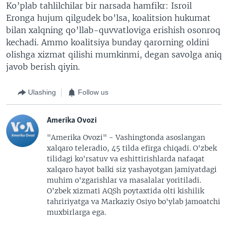
Ko’plab tahlilchilar bir narsada hamfikr: Isroil
Eronga hujum qilgudek bo’lsa, koalitsion hukumat
bilan xalqning qo’llab-quvvatloviga erishish osonroq
kechadi. Ammo koalitsiya bunday qarorning oldini
olishga xizmat qilishi mumkinmi, degan savolga aniq
javob berish qiyin.
Ulashing
Follow us
Amerika Ovozi
"Amerika Ovozi" - Vashingtonda asoslangan
xalqaro teleradio, 45 tilda efirga chiqadi. O'zbek
tilidagi ko'rsatuv va eshittirishlarda nafaqat
xalqaro hayot balki siz yashayotgan jamiyatdagi
muhim o'zgarishlar va masalalar yoritiladi.
O'zbek xizmati AQSh poytaxtida olti kishilik
tahririyatga va Markaziy Osiyo bo'ylab jamoatchi
muxbirlarga ega.