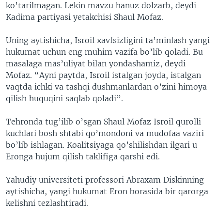
ko’tarilmagan. Lekin mavzu hanuz dolzarb, deydi
Kadima partiyasi yetakchisi Shaul Mofaz.
Uning aytishicha, Isroil xavfsizligini ta’minlash yangi
hukumat uchun eng muhim vazifa bo’lib qoladi. Bu
masalaga mas’uliyat bilan yondashamiz, deydi
Mofaz. “Ayni paytda, Isroil istalgan joyda, istalgan
vaqtda ichki va tashqi dushmanlardan o’zini himoya
qilish huquqini saqlab qoladi”.
Tehronda tug’ilib o’sgan Shaul Mofaz Isroil qurolli
kuchlari bosh shtabi qo’mondoni va mudofaa vaziri
bo’lib ishlagan. Koalitsiyaga qo’shilishdan ilgari u
Eronga hujum qilish taklifiga qarshi edi.
Yahudiy universiteti professori Abraxam Diskinning
aytishicha, yangi hukumat Eron borasida bir qarorga
kelishni tezlashtiradi.