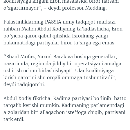
koalitsiyaga kirgani Eron masalasida biror narsani
o’zgartirmaydi”, - deydi professor Medding.
Falastinliklarning PASSIA ilmiy tadqiqot markazi
rahbari Mahdi Abdul Xodiyning ta’kidlashicha, Eron
bo’yicha qaror qabul qilishda Isroilning yangi
hukumatidagi partiyalar biror ta’sirga ega emas.
“Shaul Mofaz, Yaxud Barak va boshqa generallar,
nazarimda, regionda jiddiy bir operatsiyani amalga
oshirish uchun birlashishyapti. Ular koalitsiyaga
kirish qarorini shu orqali ommaga tushuntiradi”, -
deydi tadqiqotchi.
Abdul Xodiy fikricha, Kadima partiyasi bo’linib, hatto
tarqalib ketishi mumkin. Kadimaning parlamentdagi
a’zolaridan biri allaqachon iste’foga chiqib, partiyani
tark etdi.