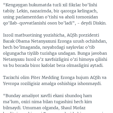
“Kengaygan hukumatda turli xil fikrlar bo’lishi
tabiiy. Lekin, nazarimda, bir qarorga kelingach,
uning parlamentdan o’tishi va aholi tomonidan
qo’llab-quvvatlanishi oson bo’ladi”, - deydi Diskin.
Isroil matbuotining yozishicha, AQSh prezidenti
Barak Obama Netanyaxuni Eronga urush ochishdan,
hech bo’lmaganda, noyabrdagi saylovlar o’tib
olgungacha tiyilib turishga undagan. Bunga javoban
Netanyaxu Isroil o’z xavfsizligini o’zi himoya qilishi
va bu borada biror kafolat bera olmasligini aytadi.
Tarixchi olim Piter Medding Eronga hujum AQSh va
Yevropa roziligisiz amalga oshishiga ishonmaydi.
“Bunday amaliyot xavfli ekani shundoq ham
ma’lum, oxiri nima bilan tugashini hech kim
bilmaydi. Umuman olganda, Shaul Mofaz