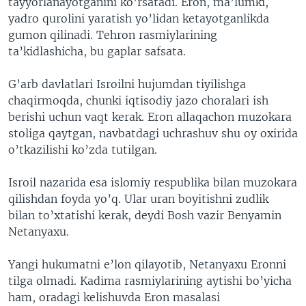
tayyorlanayotganini ko’rsatadi. Eron, ma’lumki,
yadro qurolini yaratish yo’lidan ketayotganlikda
gumon qilinadi. Tehron rasmiylarining
ta’kidlashicha, bu gaplar safsata.
G’arb davlatlari Isroilni hujumdan tiyilishga
chaqirmoqda, chunki iqtisodiy jazo choralari ish
berishi uchun vaqt kerak. Eron allaqachon muzokara
stoliga qaytgan, navbatdagi uchrashuv shu oy oxirida
o’tkazilishi ko’zda tutilgan.
Isroil nazarida esa islomiy respublika bilan muzokara
qilishdan foyda yo’q. Ular uran boyitishni zudlik
bilan to’xtatishi kerak, deydi Bosh vazir Benyamin
Netanyaxu.
Yangi hukumatni e’lon qilayotib, Netanyaxu Eronni
tilga olmadi. Kadima rasmiylarining aytishi bo’yicha
ham, oradagi kelishuvda Eron masalasi