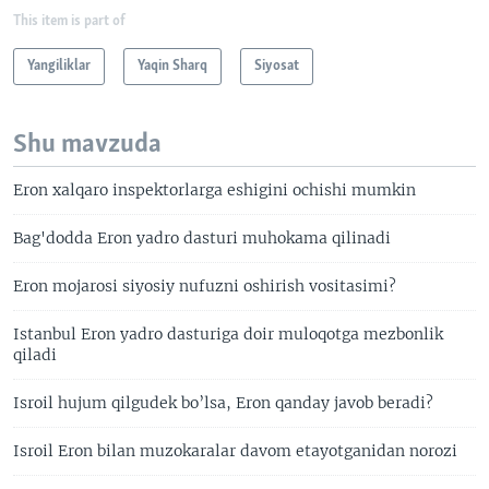
This item is part of
Yangiliklar
Yaqin Sharq
Siyosat
Shu mavzuda
Eron xalqaro inspektorlarga eshigini ochishi mumkin
Bag'dodda Eron yadro dasturi muhokama qilinadi
Eron mojarosi siyosiy nufuzni oshirish vositasimi?
Istanbul Eron yadro dasturiga doir muloqotga mezbonlik
qiladi
Isroil hujum qilgudek bo’lsa, Eron qanday javob beradi?
Isroil Eron bilan muzokaralar davom etayotganidan norozi