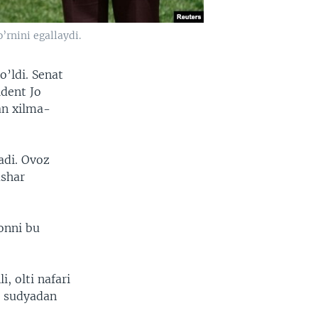
’rnini egallaydi.
o’ldi. Senat
ident Jo
an xilma-
adi. Ovoz
ashar
onni bu
, olti nafari
9 sudyadan