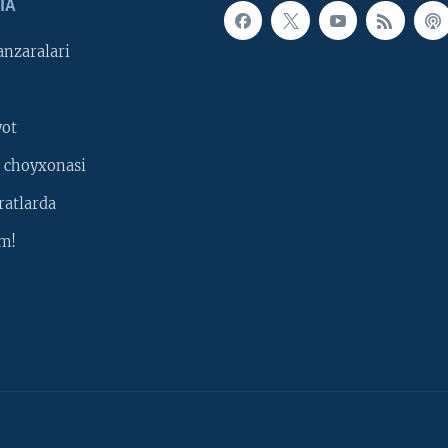
IA
nzaralari
yot
 choyxonasi
ratlarda
m!