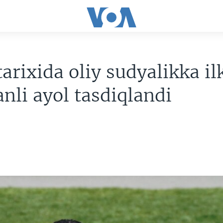
arixida oliy sudyalikka il
anli ayol tasdiqlandi