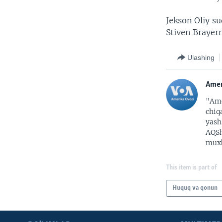
Jekson Oliy su
Stiven Brayern
Ulashing
Amer
"Ame
chiq
yash
AQSh
muxb
This item is part of
Huquq va qonun