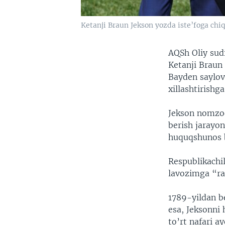
Ketanji Braun Jekson yozda iste’foga chiq
AQSh Oliy sudi
Ketanji Braun
Bayden saylov 
xillashtirishg
Jekson nomzod
berish jarayon
huquqshunos b
Respublikachi
lavozimga “rad
1789-yildan be
esa, Jeksonni
to’rt nafari a