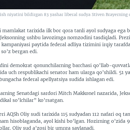
ish niyatini bildirgan 83 yashar liberal sudya Stiven Brayerning o
 mamlakat tarixida ilk bor qora tanli ayol sudyaga ega b
 Jeksonning ushbu lavozimga nomzodini tasdiqladi. Prez
kampaniyasi paytida federal adliya tizimini irqiy tarafd
a so’z bergan edi.
ini demokrat qonunchilarning barchasi qo’llab-quvvatl
ida uch respublikachi senator ham ularga qo’shildi. 51 y
ungacha federal apellyatsiya sudida ishlagan edi.
larning Senatdagi sardori Mitch Makkonel nazarida, Jeks
ikal so’lchilar” ko’rsatgan.
ri AQSh Oliy sudi tarixida 115 sudyadan 112 nafari oq tanli
 ham hisoblaganda, ayol kishi bo’lgan. Hozirning o’zida 
yollar. Oliy sud a’zosi bir umrga saylanadi.