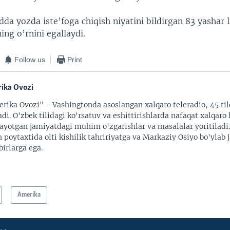
dda yozda iste’foga chiqish niyatini bildirgan 83 yashar 
ing o’rnini egallaydi.
Follow us
Print
ika Ovozi
rika Ovozi" - Vashingtonda asoslangan xalqaro teleradio, 45 til
adi. O'zbek tilidagi ko'rsatuv va eshittirishlarda nafaqat xalqaro 
ayotgan jamiyatdagi muhim o'zgarishlar va masalalar yoritiladi
 poytaxtida olti kishilik tahririyatga va Markaziy Osiyo bo'ylab
irlarga ega.
Amerika