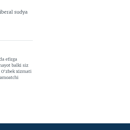
liberal sudya
da efirga
hayot balki siz
. O'zbek xizmati
 jamoatchi