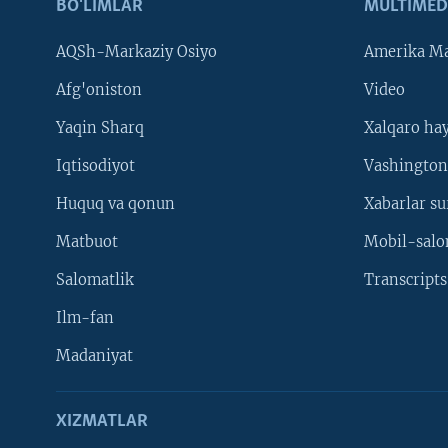
BO'LIMLAR
MULTIMED
AQSh-Markaziy Osiyo
Amerika Ma
Afg'oniston
Video
Yaqin Sharq
Xalqaro ha
Iqtisodiyot
Vashington
Huquq va qonun
Xabarlar su
Matbuot
Mobil-salo
Salomatlik
Transcripts
Ilm-fan
Madaniyat
XIZMATLAR