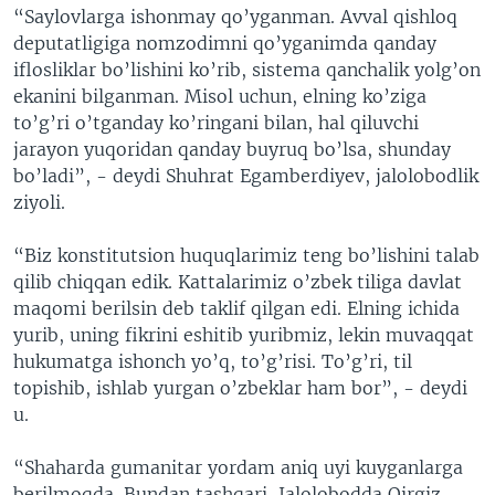
“Saylovlarga ishonmay qo’yganman. Avval qishloq
VIDEO
ODNOKLASSNIKI
deputatligiga nomzodimni qo’yganimda qanday
XABARLAR SURATLARDA
TELEGRAM
iflosliklar bo’lishini ko’rib, sistema qanchalik yolg’on
ekanini bilganman. Misol uchun, elning ko’ziga
TWITTER
to’g’ri o’tganday ko’ringani bilan, hal qiluvchi
SOUNDCLOUD
VOA
jarayon yuqoridan qanday buyruq bo’lsa, shunday
bo’ladi”, - deydi Shuhrat Egamberdiyev, jalolobodlik
ziyoli.
“Biz konstitutsion huquqlarimiz teng bo’lishini talab
qilib chiqqan edik. Kattalarimiz o’zbek tiliga davlat
maqomi berilsin deb taklif qilgan edi. Elning ichida
yurib, uning fikrini eshitib yuribmiz, lekin muvaqqat
hukumatga ishonch yo’q, to’g’risi. To’g’ri, til
topishib, ishlab yurgan o’zbeklar ham bor”, - deydi
u.
“Shaharda gumanitar yordam aniq uyi kuyganlarga
berilmoqda. Bundan tashqari, Jalolobodda Qirgiz-