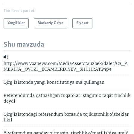
This item is part of
Yangiliklar
Markaziy Osiyo
Siyosat
Shu mavzuda
http://www.voanews.com/MediaAssets2/uzbek/dalet/CS_A
MERIKA_OVOZI_EGAMBERDIYEV_SHUHRAT.Mp3
Qirg'izistonda yangi konstitutsiya ma'qullangan
Referendumda qatnashgan fuqarolar istagimiz faqat tinchlik
deydi
Qirg’izistondagi referendum borasida tojikistonlik o’zbeklar
fikri
“Referendum qanday o’tmasin, tinchlik o’rnatilishiga umid