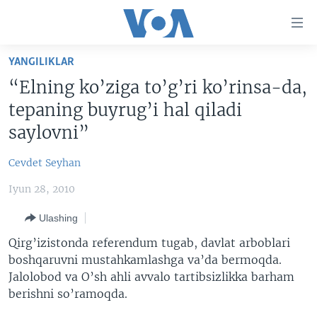
Bosh
sahifaga
boring
Boshiga
YANGILIKLAR
qayting
BOSH SAHIFA
“Elning ko’ziga to’g’ri ko’rinsa-da,
Qidiruvga
AMERIKA
tepaning buyrug’i hal qiladi
o'ting
MARKAZIY OSIYO
saylovni”
XALQARO
Cevdet Seyhan
VATANDOSHLAR
Iyun 28, 2010
MULTIMEDIA
Ulashing
IJTIMOIY TARMOQLAR
AMERIKA MANZARALARI
Qirg’izistonda referendum tugab, davlat arboblari
INGLIZ TILI DARSLARI
XALQARO HAYOT
FACEBOOK
boshqaruvni mustahkamlashga va’da bermoqda.
Jalolobod va O’sh ahli avvalo tartibsizlikka barham
EDITORIAL
VASHINGTON CHOYXONASI
YOUTUBE
berishni so’ramoqda.
MOBIL-SALOM!
INSTAGRAM
Learning English