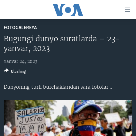
Bosh
sahifaga
boring
Boshiga
FOTOGALEREYA
qayting
BOSH SAHIFA
Bugungi dunyo suratlarda – 23-
Qidiruvga
AMERIKA
yanvar, 2023
o'ting
MARKAZIY OSIYO
Yanvar 24, 2023
XALQARO
Ulashing
VATANDOSHLAR
Dunyoning turli burchaklaridan sara fotolar​...
MULTIMEDIA
IJTIMOIY TARMOQLAR
AMERIKA MANZARALARI
INGLIZ TILI DARSLARI
XALQARO HAYOT
FACEBOOK
EDITORIAL
VASHINGTON CHOYXONASI
YOUTUBE
MOBIL-SALOM!
INSTAGRAM
Learning English