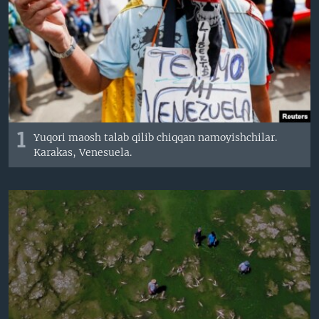
VIDEO
ODNOKLASSNIKI
XABARLAR SURATLARDA
TELEGRAM
TWITTER
SOUNDCLOUD
VOA
1
Yuqori maosh talab qilib chiqqan namoyishchilar.
Karakas, Venesuela.