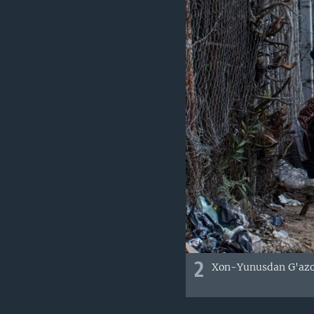
2
Xon-Yunusdan G'azo j