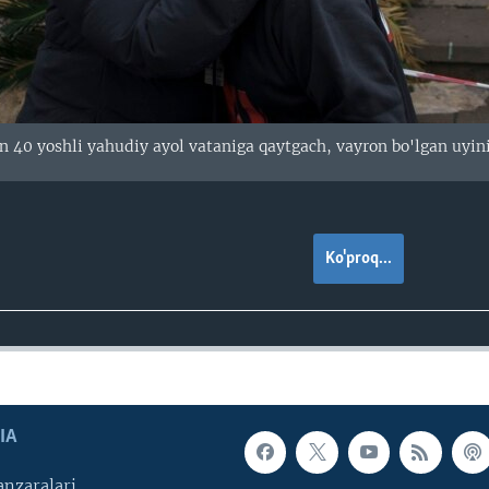
 40 yoshli yahudiy ayol vataniga qaytgach, vayron bo'lgan uyin
Ko'proq...
IA
nzaralari