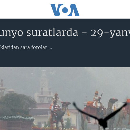
unyo suratlarda - 29-yan
aridan sara fotolar​ ...