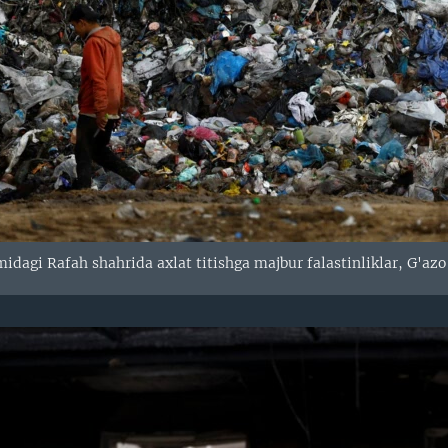
midagi Rafah shahrida axlat titishga majbur falastinliklar, G'azo