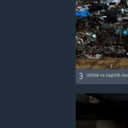
3
Ochlik va faqirlik do