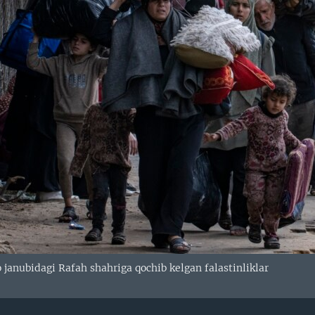
anubidagi Rafah shahriga qochib kelgan falastinliklar