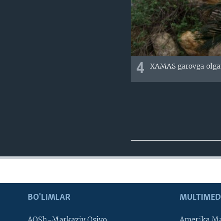
4
XAMAS garovga olgan
BO'LIMLAR
MULTIMED
AQSh-Markaziy Osiyo
Amerika Ma