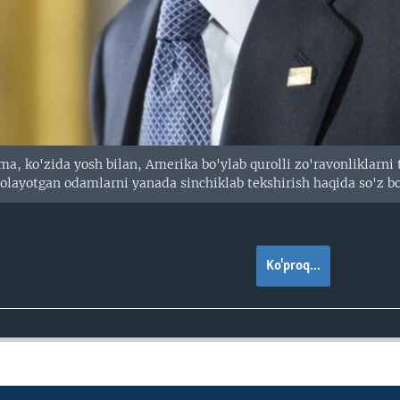
a, ko'zida yosh bilan, Amerika bo'ylab qurolli zo'ravonliklarni t
 olayotgan odamlarni yanada sinchiklab tekshirish haqida so'z b
Ko'proq...