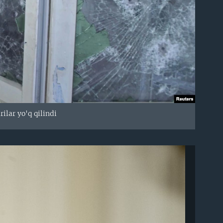
lar yo'q qilindi