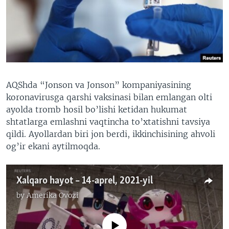
VIDEO
ODNOKLASSNIKI
XABARLAR SURATLARDA
TELEGRAM
TWITTER
SOUNDCLOUD
VOA
AQShda “Jonson va Jonson” kompaniyasining
koronavirusga qarshi vaksinasi bilan emlangan olti
ayolda tromb hosil bo’lishi ketidan hukumat
shtatlarga emlashni vaqtincha to’xtatishni tavsiya
qildi. Ayollardan biri jon berdi, ikkinchisining ahvoli
og’ir ekani aytilmoqda.
Xalqaro hayot – 14-aprel, 2021-yil
by
Amerika Ovozi
No media source currently available