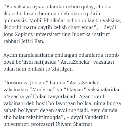
“Bu vaksina uysiz odamlar uchun qulay, chunki
ikkinchi dozani beraman deb ularni qidirib
qolmaysiz. Mobil klinikalar uchun qulay bu vaksina,
ikkinchi marta qaytib kelish shart emas”, - deydi
Jons Xopkins universitetining Bioetika instituti
rahbari Jeffri Kan.
Ayrim mamlakatlarda emlangan odamlarda tromb
hosil bo’lishi natijasida “AstraZeneka” vaksinasi
bilan ham emlash to’xtatilgan.
“Jonson va Jonson” hamda “AstraZeneka”
vaksinalari “Moderna” va “Pfayzer” vaksinalaridan
o’zgacha yo’l bilan tayyorlanadi. Agar tromb
vaksinani deb hosil bo’layotgan bo’lsa, nima bunga
sabab bo’lyapti degan savol tug’iladi. Ayni damda
shu holat tekshirilmoqda”, - deydi Vanderbilt
universiteti professori Uilyam Shaffner.