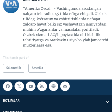
Amerika Ovozi
"Amerika Ovozi" - Vashingtonda asoslangan
xalqaro teleradio, 45 tilda efirga chiqadi. O'zbek
tilidagi ko'rsatuv va eshittirishlarda nafaqat
xalqaro hayot balki siz yashayotgan jamiyatdagi
muhim o'zgarishlar va masalalar yoritiladi.
O'zbek xizmati AQSh poytaxtida olti kishilik
tahririyatga va Markaziy Osiyo bo'ylab jamoatchi
muxbirlarga ega.
This item is part of
Salomatlik
Amerika
BO'LIMLAR