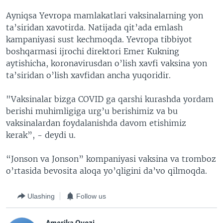
Ayniqsa Yevropa mamlakatlari vaksinalarning yon
ta’siridan xavotirda. Natijada qit’ada emlash
kampaniyasi sust kechmoqda. Yevropa tibbiyot
boshqarmasi ijrochi direktori Emer Kukning
aytishicha, koronavirusdan o’lish xavfi vaksina yon
ta’siridan o’lish xavfidan ancha yuqoridir.
"Vaksinalar bizga COVID ga qarshi kurashda yordam
berishi muhimligiga urg’u berishimiz va bu
vaksinalardan foydalanishda davom etishimiz
kerak”, - deydi u.
“Jonson va Jonson” kompaniyasi vaksina va tromboz
o’rtasida bevosita aloqa yo’qligini da’vo qilmoqda.
Ulashing
Follow us