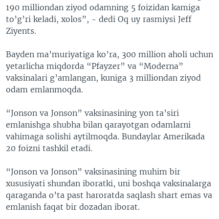
190 milliondan ziyod odamning 5 foizidan kamiga
to’g’ri keladi, xolos”, - dedi Oq uy rasmiysi Jeff
Ziyents.
Bayden ma’muriyatiga ko’ra, 300 million aholi uchun
yetarlicha miqdorda “Pfayzer” va “Moderna”
vaksinalari g’amlangan, kuniga 3 milliondan ziyod
odam emlanmoqda.
“Jonson va Jonson” vaksinasining yon ta’siri
emlanishga shubha bilan qarayotgan odamlarni
vahimaga solishi aytilmoqda. Bundaylar Amerikada
20 foizni tashkil etadi.
“Jonson va Jonson” vaksinasining muhim bir
xususiyati shundan iboratki, uni boshqa vaksinalarga
qaraganda o’ta past haroratda saqlash shart emas va
emlanish faqat bir dozadan iborat.