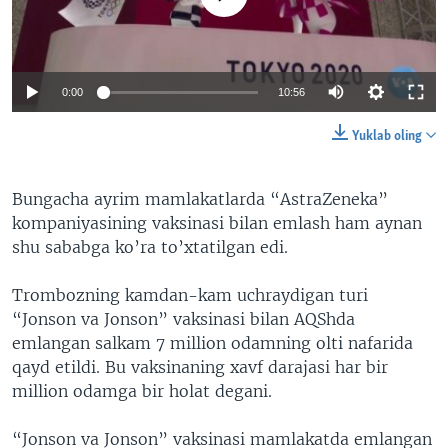
0:00
10:56
Yuklab oling
Bungacha ayrim mamlakatlarda “AstraZeneka”
kompaniyasining vaksinasi bilan emlash ham aynan
shu sababga ko’ra to’xtatilgan edi.
Trombozning kamdan-kam uchraydigan turi
“Jonson va Jonson” vaksinasi bilan AQShda
emlangan salkam 7 million odamning olti nafarida
qayd etildi. Bu vaksinaning xavf darajasi har bir
million odamga bir holat degani.
“Jonson va Jonson” vaksinasi mamlakatda emlangan