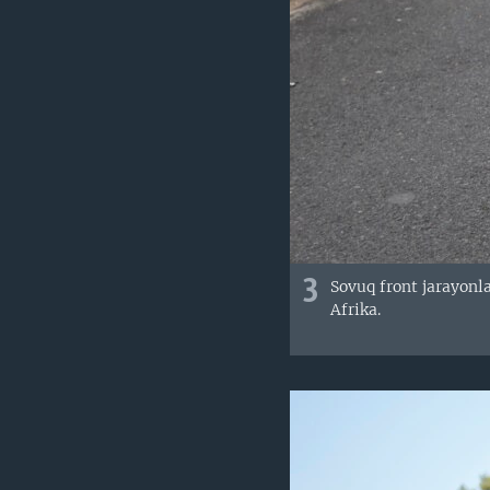
3
Sovuq front jarayonl
Afrika.