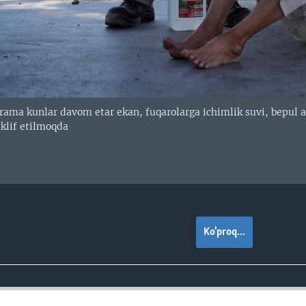
rama kunlar davom etar ekan, fuqarolarga ichimlik suvi, bepul av
aklif etilmoqda
Ko'proq...