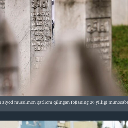
ziyod musulmon qatliom qilingan fojianing 29 yilligi munosabati