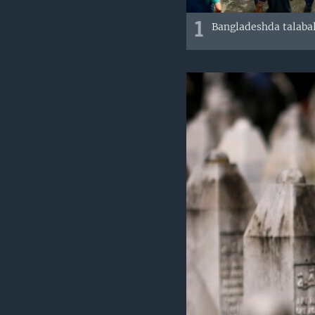
1
Bangladeshda talabala