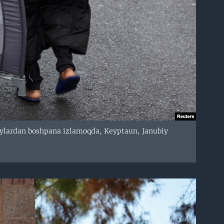
joylardan boshpana izlamoqda, Keyptaun, Janubiy