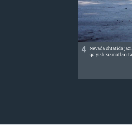
4
Nevada shtatida jazi
qo'yish xizmatlari t