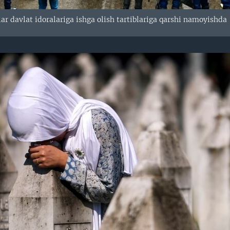
r davlat idoralariga ishga olish tartiblariga qarshi namoyishda