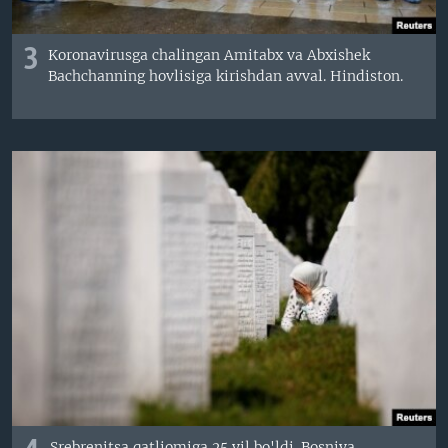
3
Koronavirusga chalingan Amitabx va Abxishek
Bachchanning hovlisiga kirishdan avval. Hindiston.
Srebrenitsa qatliomiga 25 yil bo'ldi. Bosniya.