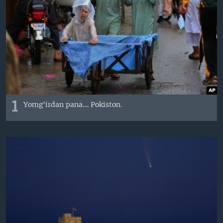
VIDEO
ODNOKLASSNIKI
XABARLAR SURATLARDA
TELEGRAM
TWITTER
SOUNDCLOUD
VOA
1
Yomg'irdan pana.... Pokiston.