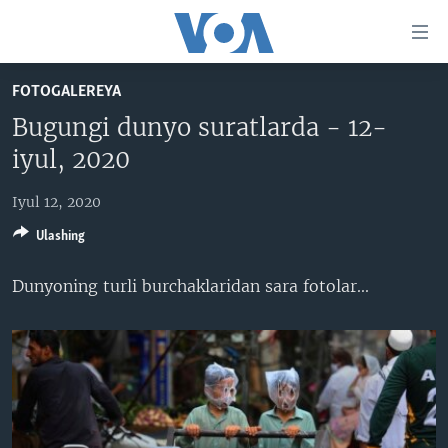
Bosh
sahifaga
boring
Boshiga
FOTOGALEREYA
qayting
BOSH SAHIFA
Bugungi dunyo suratlarda - 12-
Qidiruvga
AMERIKA
iyul, 2020
o'ting
MARKAZIY OSIYO
Iyul 12, 2020
XALQARO
Ulashing
VATANDOSHLAR
Dunyoning turli burchaklaridan sara fotolar...
MULTIMEDIA
IJTIMOIY TARMOQLAR
AMERIKA MANZARALARI
INGLIZ TILI DARSLARI
XALQARO HAYOT
FACEBOOK
EDITORIAL
VASHINGTON CHOYXONASI
YOUTUBE
MOBIL-SALOM!
INSTAGRAM
Learning English