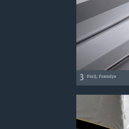
3
Parij, Fransiya