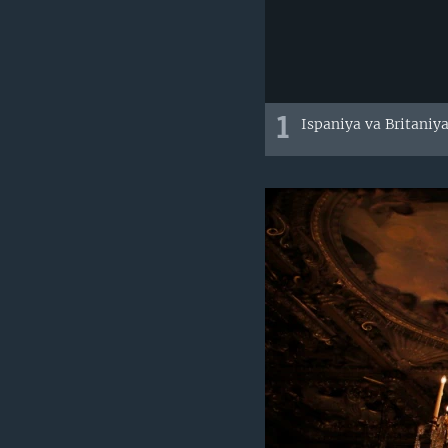
1
Ispaniya va Britaniy