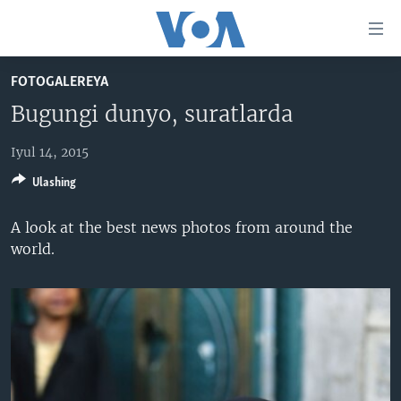
Bosh
sahifaga
boring
Boshiga
FOTOGALEREYA
qayting
BOSH SAHIFA
Bugungi dunyo, suratlarda
Qidiruvga
AMERIKA
o'ting
Iyul 14, 2015
MARKAZIY OSIYO
Ulashing
XALQARO
VATANDOSHLAR
A look at the best news photos from around the
world.
MULTIMEDIA
IJTIMOIY TARMOQLAR
AMERIKA MANZARALARI
INGLIZ TILI DARSLARI
XALQARO HAYOT
FACEBOOK
EDITORIAL
VASHINGTON CHOYXONASI
YOUTUBE
MOBIL-SALOM!
INSTAGRAM
Learning English