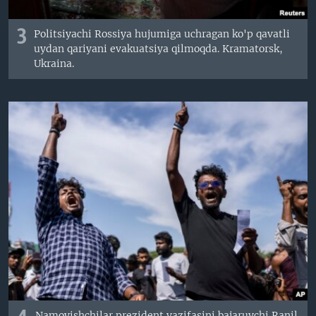
3
Politsiyachi Rossiya hujumiga uchragan ko'p qavatli
uydan qariyani evakuatsiya qilmoqda. Kramatorsk,
Ukraina.
Namoyishchilar prezident vazifasini bajaruvchi Ranil