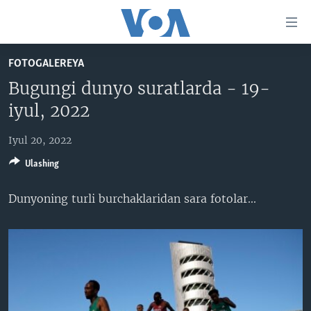
Bosh
sahifaga
boring
Boshiga
FOTOGALEREYA
qayting
BOSH SAHIFA
Bugungi dunyo suratlarda - 19-
Qidiruvga
AMERIKA
iyul, 2022
o'ting
MARKAZIY OSIYO
Iyul 20, 2022
XALQARO
Ulashing
VATANDOSHLAR
Dunyoning turli burchaklaridan sara fotolar​...
MULTIMEDIA
IJTIMOIY TARMOQLAR
AMERIKA MANZARALARI
INGLIZ TILI DARSLARI
XALQARO HAYOT
FACEBOOK
EDITORIAL
VASHINGTON CHOYXONASI
YOUTUBE
MOBIL-SALOM!
INSTAGRAM
Learning English