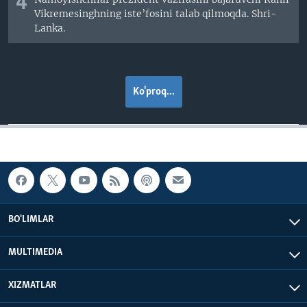
4
Vikremesinghning iste’fosini talab qilmoqda. Shri-
Lanka.
Ko'proq...
BO'LIMLAR
MULTIMEDIA
XIZMATLAR