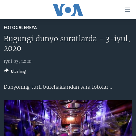
Bosh
sahifaga
boring
Boshiga
FOTOGALEREYA
qayting
BOSH SAHIFA
Bugungi dunyo suratlarda - 3-iyul,
Qidiruvga
AMERIKA
2020
o'ting
MARKAZIY OSIYO
Iyul 03, 2020
XALQARO
Ulashing
VATANDOSHLAR
Dunyoning turli burchaklaridan sara fotolar...​
MULTIMEDIA
IJTIMOIY TARMOQLAR
AMERIKA MANZARALARI
INGLIZ TILI DARSLARI
XALQARO HAYOT
FACEBOOK
EDITORIAL
VASHINGTON CHOYXONASI
YOUTUBE
MOBIL-SALOM!
INSTAGRAM
Learning English