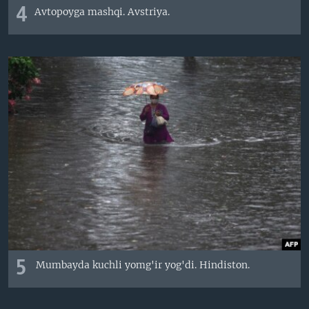
4
Avtopoyga mashqi. Avstriya.
5
Mumbayda kuchli yomg'ir yog'di. Hindiston.