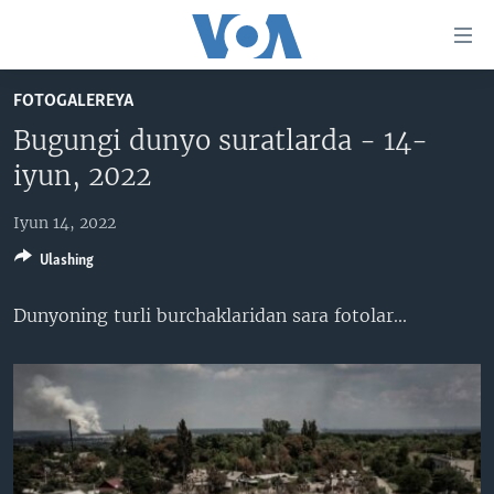
Bosh
sahifaga
boring
Boshiga
FOTOGALEREYA
qayting
BOSH SAHIFA
Bugungi dunyo suratlarda - 14-
Qidiruvga
AMERIKA
iyun, 2022
o'ting
MARKAZIY OSIYO
Iyun 14, 2022
XALQARO
Ulashing
VATANDOSHLAR
Dunyoning turli burchaklaridan sara fotolar​...
MULTIMEDIA
IJTIMOIY TARMOQLAR
AMERIKA MANZARALARI
INGLIZ TILI DARSLARI
XALQARO HAYOT
FACEBOOK
EDITORIAL
VASHINGTON CHOYXONASI
YOUTUBE
MOBIL-SALOM!
INSTAGRAM
Learning English