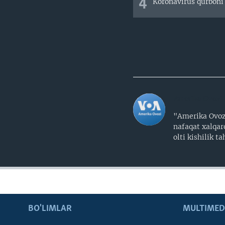
4
Koronavirus qurboni 
Amerika Ovozi
"Amerika Ovozi
nafaqat xalqar
olti kishilik 
BO'LIMLAR
MULTIMED