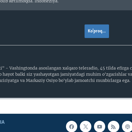
olib ketilmoqda. Indoneziya.
Ko'proq...
" - Vashingtonda asoslangan xalqaro teleradio, 45 tilda efirga ch
o hayot balki siz yashayotgan jamiyatdagi muhim o'zgarishlar va
tahririyatga va Markaziy Osiyo bo'ylab jamoatchi muxbirlarga ega.
IA