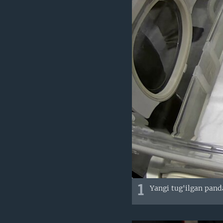
VIDEO
ODNOKLASSNIKI
XABARLAR SURATLARDA
TELEGRAM
TWITTER
SOUNDCLOUD
1
Yangi tug'ilgan panda