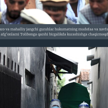
aro va mahalliy jangchi guruhlar hukumatning mudofaa va xavfs
n afg’onlarni Tolibonga qarshi birgalikda kurashishga chaqirmoqd