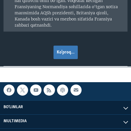
hal qiluvchi omil bo'lgan. Voqealar kechgan
Fransiyaning Normandiya sohillarida o'tgan xotira
marosimida AQSh prezidenti, Britaniya qiroli,
Kanada bosh vaziri va mezbon sifatida Fransiya
rahbari qatnashdi.
Ko'proq...
BO'LIMLAR
MULTIMEDIA