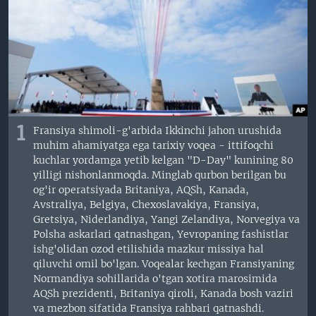
VIDEO
ODNOKLASSNIKI
XABARLAR SURATLARDA
TELEGRAM
TWITTER
SOUNDCLOUD
VOA
1
Fransiya shimoli-g'arbida Ikkinchi jahon urushida
muhim ahamiyatga ega tarixiy voqea - ittifoqchi
kuchlar yordamga yetib kelgan "D-Day" kunining 80
yilligi nishonlanmoqda. Minglab qurbon berilgan bu
og'ir operatsiyada Britaniya, AQSh, Kanada,
Avstraliya, Belgiya, Chexoslavakiya, Fransiya,
Gretsiya, Niderlandiya, Yangi Zelandiya, Norvegiya va
Polsha askarlari qatnashgan, Yevropaning fashistlar
ishg'olidan ozod etilishida mazkur missiya hal
qiluvchi omil bo'lgan. Voqealar kechgan Fransiyaning
Normandiya sohillarida o'tgan xotira marosimida
AQSh prezidenti, Britaniya qiroli, Kanada bosh vaziri
va mezbon sifatida Fransiya rahbari qatnashdi.