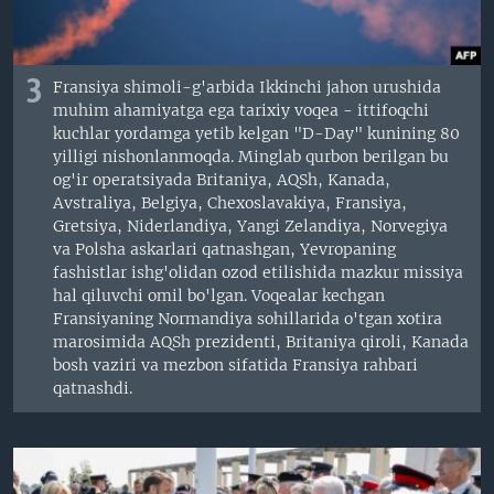
3
Fransiya shimoli-g'arbida Ikkinchi jahon urushida
muhim ahamiyatga ega tarixiy voqea - ittifoqchi
kuchlar yordamga yetib kelgan "D-Day" kunining 80
yilligi nishonlanmoqda. Minglab qurbon berilgan bu
og'ir operatsiyada Britaniya, AQSh, Kanada,
Avstraliya, Belgiya, Chexoslavakiya, Fransiya,
Gretsiya, Niderlandiya, Yangi Zelandiya, Norvegiya
va Polsha askarlari qatnashgan, Yevropaning
fashistlar ishg'olidan ozod etilishida mazkur missiya
hal qiluvchi omil bo'lgan. Voqealar kechgan
Fransiyaning Normandiya sohillarida o'tgan xotira
marosimida AQSh prezidenti, Britaniya qiroli, Kanada
bosh vaziri va mezbon sifatida Fransiya rahbari
qatnashdi.