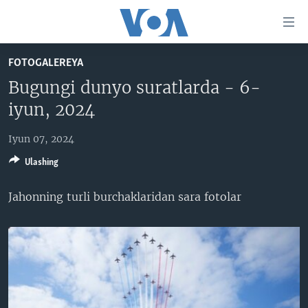
Bosh
sahifaga
boring
Boshiga
FOTOGALEREYA
qayting
BOSH SAHIFA
Bugungi dunyo suratlarda - 6-
Qidiruvga
AMERIKA
iyun, 2024
o'ting
MARKAZIY OSIYO
Iyun 07, 2024
XALQARO
Ulashing
VATANDOSHLAR
Jahonning turli burchaklaridan sara fotolar
MULTIMEDIA
IJTIMOIY TARMOQLAR
AMERIKA MANZARALARI
INGLIZ TILI DARSLARI
XALQARO HAYOT
FACEBOOK
EDITORIAL
VASHINGTON CHOYXONASI
YOUTUBE
MOBIL-SALOM!
INSTAGRAM
Learning English