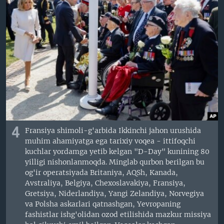
4
Fransiya shimoli-g'arbida Ikkinchi jahon urushida
muhim ahamiyatga ega tarixiy voqea - ittifoqchi
kuchlar yordamga yetib kelgan "D-Day" kunining 80
yilligi nishonlanmoqda. Minglab qurbon berilgan bu
og'ir operatsiyada Britaniya, AQSh, Kanada,
Avstraliya, Belgiya, Chexoslavakiya, Fransiya,
Gretsiya, Niderlandiya, Yangi Zelandiya, Norvegiya
va Polsha askarlari qatnashgan, Yevropaning
fashistlar ishg'olidan ozod etilishida mazkur missiya