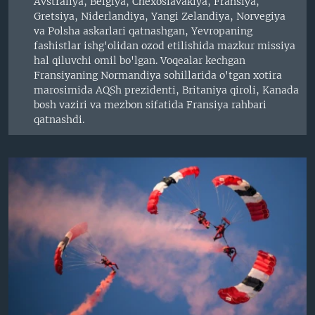
Avstraliya, Belgiya, Chexoslavakiya, Fransiya,
Gretsiya, Niderlandiya, Yangi Zelandiya, Norvegiya
va Polsha askarlari qatnashgan, Yevropaning
fashistlar ishg'olidan ozod etilishida mazkur missiya
hal qiluvchi omil bo'lgan. Voqealar kechgan
Fransiyaning Normandiya sohillarida o'tgan xotira
marosimida AQSh prezidenti, Britaniya qiroli, Kanada
bosh vaziri va mezbon sifatida Fransiya rahbari
qatnashdi.