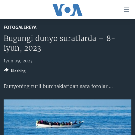
Bosh
sahifaga
boring
Boshiga
FOTOGALEREYA
qayting
BOSH SAHIFA
Bugungi dunyo suratlarda – 8-
Qidiruvga
AMERIKA
iyun, 2023
o'ting
MARKAZIY OSIYO
Iyun 09, 2023
XALQARO
Ulashing
VATANDOSHLAR
Dunyoning turli burchaklaridan sara fotolar​ ...
MULTIMEDIA
IJTIMOIY TARMOQLAR
AMERIKA MANZARALARI
INGLIZ TILI DARSLARI
XALQARO HAYOT
FACEBOOK
EDITORIAL
VASHINGTON CHOYXONASI
YOUTUBE
MOBIL-SALOM!
INSTAGRAM
Learning English