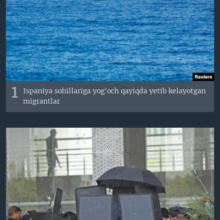
VIDEO
ODNOKLASSNIKI
XABARLAR SURATLARDA
TELEGRAM
TWITTER
SOUNDCLOUD
VOA
1
Ispaniya sohillariga yog'och qayiqda yetib kelayotgan
migrantlar