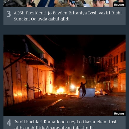
3
AQSh Prezidenti Jo Bayden Britaniya Bosh vaziri Rishi
Sunakni Oq uyda qabul qildi
4
Isroil kuchlari Ramallohda reyd o'tkazar ekan, tosh
otib qarshilik ko'rsatayotgan falastinlik