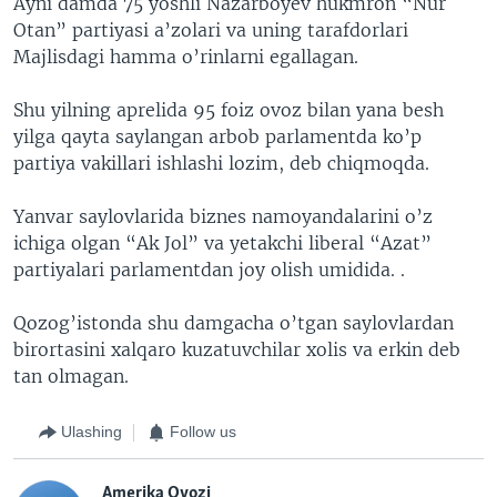
Ayni damda 75 yoshli Nazarboyev hukmron “Nur
Otan” partiyasi a’zolari va uning tarafdorlari
Majlisdagi hamma o’rinlarni egallagan.
Shu yilning aprelida 95 foiz ovoz bilan yana besh
yilga qayta saylangan arbob parlamentda ko’p
partiya vakillari ishlashi lozim, deb chiqmoqda.
Yanvar saylovlarida biznes namoyandalarini o’z
ichiga olgan “Ak Jol” va yetakchi liberal “Azat”
partiyalari parlamentdan joy olish umidida. .
Qozog’istonda shu damgacha o’tgan saylovlardan
birortasini xalqaro kuzatuvchilar xolis va erkin deb
tan olmagan.
Ulashing
Follow us
Amerika Ovozi