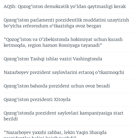
AQSh: Qozog'iston demokratik yo'ldan qaytmasligi kerak
Qozog'iston parlamenti prezidentlik muddatini uzaytirish
bo'yicha referendum o'tkazishga ovoz bergan
"Qozog’iston va O’zbekistonda hokimiyat uchun kurash
ketmoqda, region hamon Rossiyaga tayanadi"
Qozog’iston Tashqi ishlar vaziri Vashingtonda
Nazarboyev prezident saylovlarini ertaroq o’tkazmoqchi
Qozog’iston bahorda prezident uchun ovoz beradi
Qozog'iston prezidenti Xitoyda
Qozog'istonda prezident saylovlari kampaniyasiga start
berildi
"Nazarboyev yaxshi rahbar, lekin Yaqin Sharqda