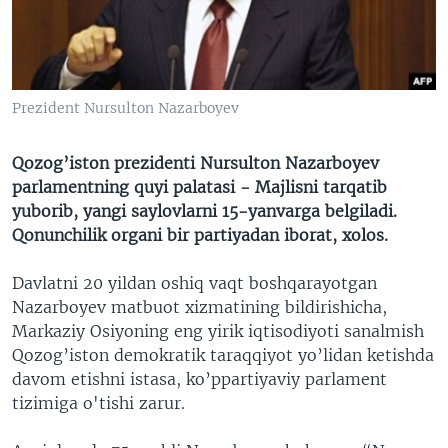
VIDEO
ODNOKLASSNIKI
XABARLAR SURATLARDA
TELEGRAM
TWITTER
Prezident Nursulton Nazarboyev
SOUNDCLOUD
VOA
Qozog’iston prezidenti Nursulton Nazarboyev
parlamentning quyi palatasi - Majlisni tarqatib
yuborib, yangi saylovlarni 15-yanvarga belgiladi.
Qonunchilik organi bir partiyadan iborat, xolos.
Davlatni 20 yildan oshiq vaqt boshqarayotgan
Nazarboyev matbuot xizmatining bildirishicha,
Markaziy Osiyoning eng yirik iqtisodiyoti sanalmish
Qozog’iston demokratik taraqqiyot yo’lidan ketishda
davom etishni istasa, ko’ppartiyaviy parlament
tizimiga o'tishi zarur.