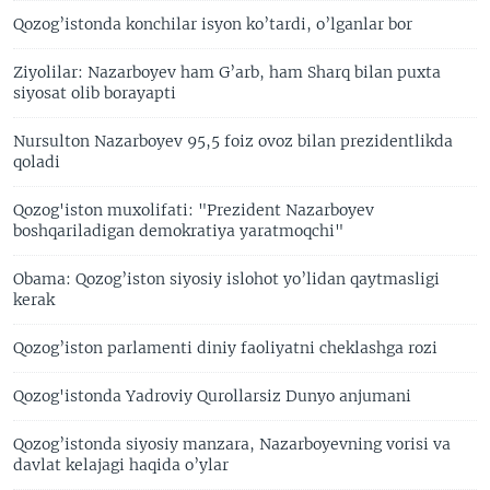
Qozog’istonda konchilar isyon ko’tardi, o’lganlar bor
Ziyolilar: Nazarboyev ham G’arb, ham Sharq bilan puxta
siyosat olib borayapti
Nursulton Nazarboyev 95,5 foiz ovoz bilan prezidentlikda
qoladi
Qozog'iston muxolifati: "Prezident Nazarboyev
boshqariladigan demokratiya yaratmoqchi"
Obama: Qozog’iston siyosiy islohot yo’lidan qaytmasligi
kerak
Qozog’iston parlamenti diniy faoliyatni cheklashga rozi
Qozog'istonda Yadroviy Qurollarsiz Dunyo anjumani
Qozog’istonda siyosiy manzara, Nazarboyevning vorisi va
davlat kelajagi haqida o’ylar