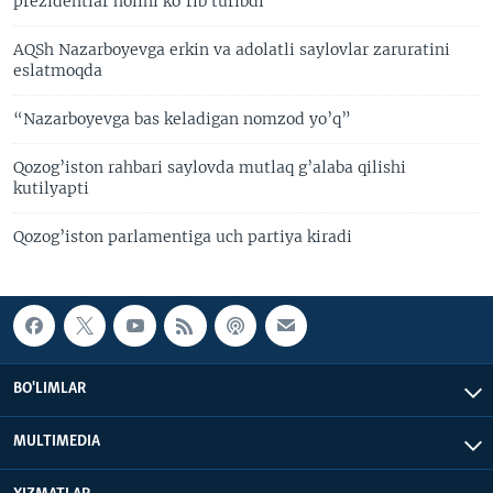
prezidentlar holini ko'rib turibdi"
AQSh Nazarboyevga erkin va adolatli saylovlar zaruratini
eslatmoqda
“Nazarboyevga bas keladigan nomzod yo’q”
Qozog’iston rahbari saylovda mutlaq g’alaba qilishi
kutilyapti
Qozog’iston parlamentiga uch partiya kiradi
BO'LIMLAR
MULTIMEDIA