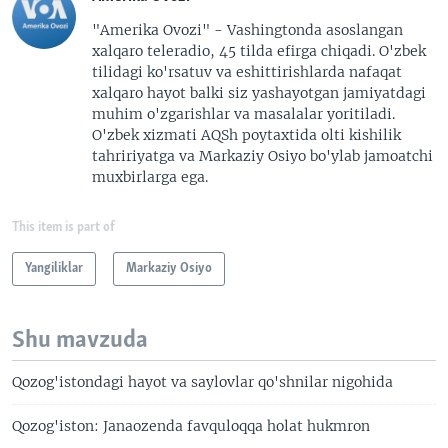
"Amerika Ovozi" - Vashingtonda asoslangan
xalqaro teleradio, 45 tilda efirga chiqadi. O'zbek
tilidagi ko'rsatuv va eshittirishlarda nafaqat
xalqaro hayot balki siz yashayotgan jamiyatdagi
muhim o'zgarishlar va masalalar yoritiladi.
O'zbek xizmati AQSh poytaxtida olti kishilik
tahririyatga va Markaziy Osiyo bo'ylab jamoatchi
muxbirlarga ega.
This item is part of
Yangiliklar
Markaziy Osiyo
Shu mavzuda
Qozog'istondagi hayot va saylovlar qo'shnilar nigohida
Qozog'iston: Janaozenda favquloqqa holat hukmron