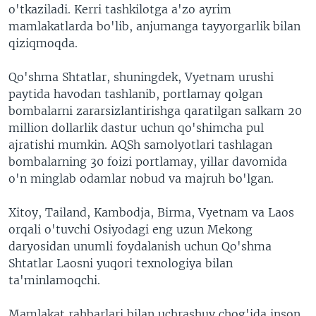
o'tkaziladi. Kerri tashkilotga a'zo ayrim
mamlakatlarda bo'lib, anjumanga tayyorgarlik bilan
qiziqmoqda.
Qo'shma Shtatlar, shuningdek, Vyetnam urushi
paytida havodan tashlanib, portlamay qolgan
bombalarni zararsizlantirishga qaratilgan salkam 20
million dollarlik dastur uchun qo'shimcha pul
ajratishi mumkin. AQSh samolyotlari tashlagan
bombalarning 30 foizi portlamay, yillar davomida
o'n minglab odamlar nobud va majruh bo'lgan.
Xitoy, Tailand, Kambodja, Birma, Vyetnam va Laos
orqali o'tuvchi Osiyodagi eng uzun Mekong
daryosidan unumli foydalanish uchun Qo'shma
Shtatlar Laosni yuqori texnologiya bilan
ta'minlamoqchi.
Mamlakat rahbarlari bilan uchrashuv chog'ida inson