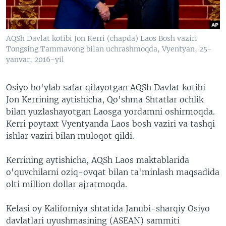
VIDEO
ODNOKLASSNIKI
XABARLAR SURATLARDA
TELEGRAM
AQSh Davlat kotibi Jon Kerri (chapda) Laos Bosh vaziri
TWITTER
Tongsing Tammavong bilan uchrashmoqda, Vyentyan, 25-
yanvar, 2016-yil
SOUNDCLOUD
VOA
Osiyo bo'ylab safar qilayotgan AQSh Davlat kotibi
Jon Kerrining aytishicha, Qo'shma Shtatlar ochlik
bilan yuzlashayotgan Laosga yordamni oshirmoqda.
Kerri poytaxt Vyentyanda Laos bosh vaziri va tashqi
ishlar vaziri bilan muloqot qildi.
Kerrining aytishicha, AQSh Laos maktablarida
o'quvchilarni oziq-ovqat bilan ta'minlash maqsadida
olti million dollar ajratmoqda.
Kelasi oy Kaliforniya shtatida Janubi-sharqiy Osiyo
davlatlari uyushmasining (ASEAN) sammiti