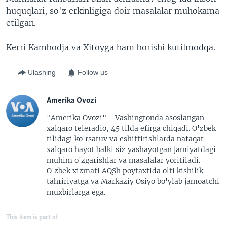
huquqlari, so'z erkinligiga doir masalalar muhokama
etilgan.
Kerri Kambodja va Xitoyga ham borishi kutilmodqa.
Ulashing
Follow us
Amerika Ovozi
"Amerika Ovozi" - Vashingtonda asoslangan
xalqaro teleradio, 45 tilda efirga chiqadi. O'zbek
tilidagi ko'rsatuv va eshittirishlarda nafaqat
xalqaro hayot balki siz yashayotgan jamiyatdagi
muhim o'zgarishlar va masalalar yoritiladi.
O'zbek xizmati AQSh poytaxtida olti kishilik
tahririyatga va Markaziy Osiyo bo'ylab jamoatchi
muxbirlarga ega.
This item is part of